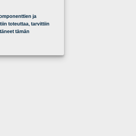
komponenttien ja
n toteuttaa, tarvittiin
ittäneet tämän