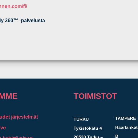
nnen.com/fi/
dy 360™ -palvelusta
UMME
TOIMISTOT
udet järjestelmät
TAMPERE
TURKU
Haarlankat
rve
Tykistökatu 4
B
20520 Turku –