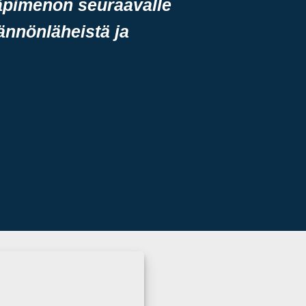
 läpimenon seuraavalle
tännönläheistä ja