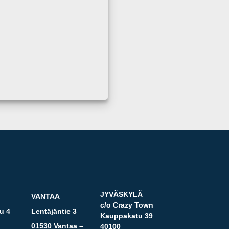
JYVÄSKYLÄ
VANTAA
c/o Crazy Town
u 4
Lentäjäntie 3
Kauppakatu 39
01530 Vantaa –
40100