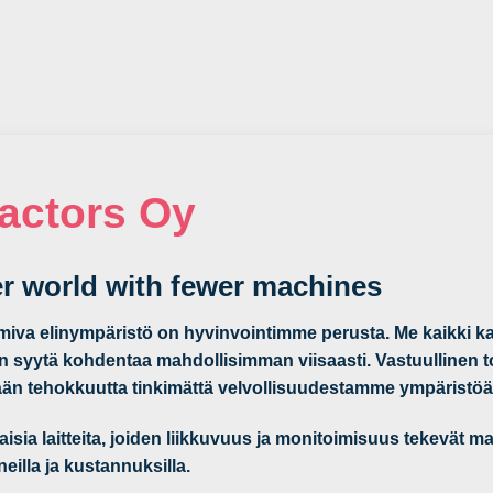
actors Oy
er world with fewer machines
oimiva elinympäristö on hyvinvointimme perusta. Me kaikki k
t on syytä kohdentaa mahdollisimman viisaasti. Vastuullinen t
mään tehokkuutta tinkimättä velvollisuudestamme ympäristöä
ia laitteita, joiden liikkuvuus ja monitoimisuus tekevät m
lla ja kustannuksilla.