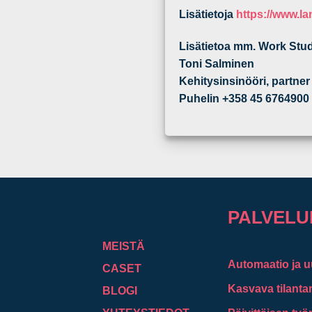
Lisätietoja
https://www.la
Lisätietoa mm. Work Stu
Toni Salminen
Kehitysinsinööri, partner
Puhelin +358 45 6764900
PALVEL
MEISTÄ
Automaatio ja u
CASET
Kasvava tilanta
BLOGI