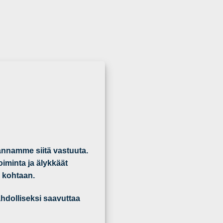
annamme siitä vastuuta.
oiminta ja älykkäät
 kohtaan.
ahdolliseksi saavuttaa