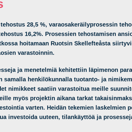
s
tehostus 28,5 %, varaosakeräilyprosessin teho
 tehostus 16,2%. Prosessien tehostamisen ans
tkossa hoitamaan Ruotsin Skellefteåsta siirtyv
osien varastoinnin.
esseja ja menetelmiä kehitettiin läpimenon par
samalla henkilökunnalla tuotanto- ja nimike
et nimikkeet saatiin varastoitua meille suunnit
meille myös projektin aikana tarkat takaisinmak
estointia varten. Heidän tekemien laskelmien p
ltua investoida uuteen, tilankäyttöä ja prosesse