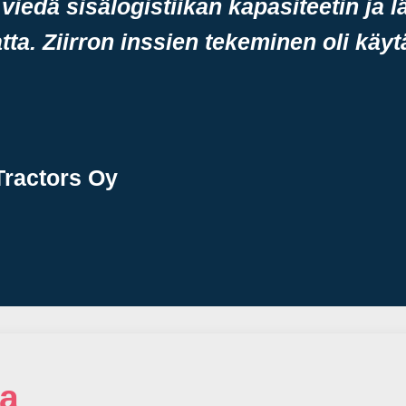
t viedä sisälogistiikan kapasiteetin ja
tta. Ziirron inssien tekeminen oli käy
Tractors Oy
a