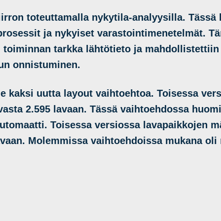
rron toteuttamalla nykytila-analyysilla. Tässä k
t prosessit ja nykyiset varastointimenetelmät. T
 toiminnan tarkka lähtötieto ja mahdollistettiin
lun onnistuminen.
lle kaksi uutta layout vaihtoehtoa. Toisessa ve
vasta 2.595 lavaan. Tässä vaihtoehdossa huomi
utomaatti. Toisessa versiossa lavapaikkojen mä
avaan. Molemmissa vaihtoehdoissa mukana oli