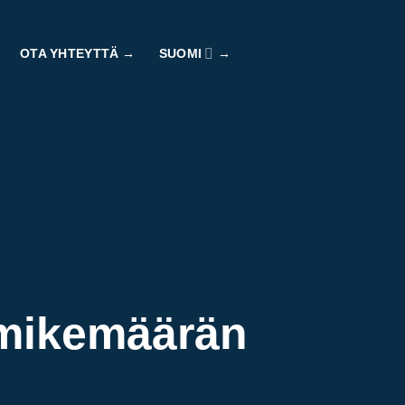
OTA YHTEYTTÄ
SUOMI
imikemäärän