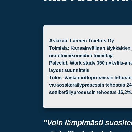
Asiakas:
Lännen Tractors Oy
Toimiala:
Kansainvälinen älykkäiden j
monitoimikoneiden toimittaja
Palvelut:
Work study 360 nykytila-ana
layout suunnittelu
Tulos:
Vastaanottoprosessin tehostu
varaosakeräilyprosessin tehostus 24
settikeräilyprosessin tehostus 16,2%
”Voin lämpimästi suositel