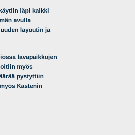
äytiin läpi kaikki
ämän avulla
 uuden layoutin ja
rsiossa lavapaikkojen
oitiin myös
ärää pystyttiin
 myös Kastenin