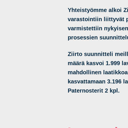
Yhteistyömme alkoi Zii
varastointiin liittyvä
varmistettiin nykyisen
prosessien suunnitte
Ziirto suunnitteli mei
määrä kasvoi 1.999 la
mahdollinen laatikkoa
kasvattamaan 3.196 l
Paternosterit 2 kpl.