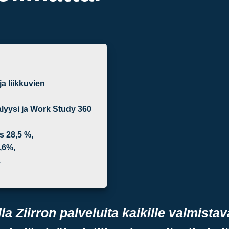
a liikkuvien
lyysi ja Work Study 360
s 28,5 %,
,6%,
.
la Ziirron palveluita kaikille valmista