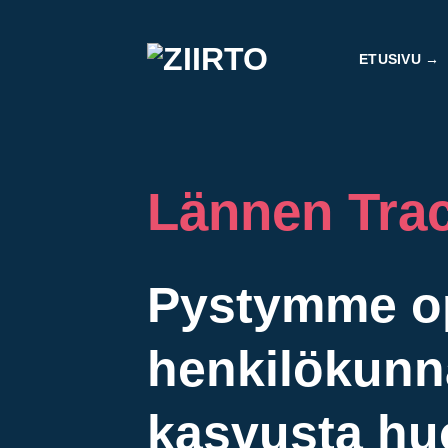
Skip
to
ETUSIVU
content
Lännen Trac
Pystymme o
henkilökunna
kasvusta huo