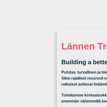
Lännen Tr
Building a bett
Puhdas, turvallinen ja t
Siksi rajalliset resurssi
ratkaisut auttavat lisää
Toimitamme korkealuokkais
enemmän vähemmillä konei