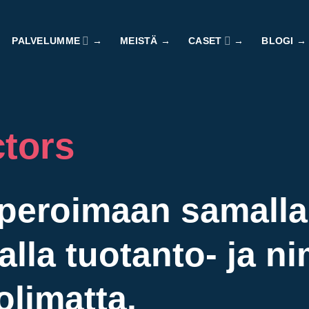
PALVELUMME
MEISTÄ
CASET
BLOGI
tors
peroimaan samalla
lla tuotanto- ja n
limatta.