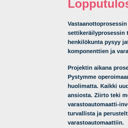
Lopputulo
Vastaanottoprosessin 
settikeräilyprosessin
henkilökunta pysyy ja
komponenttien ja vara
Projektin aikana pros
Pystymme operoimaan 
huolimatta. Kaikki uud
ansiosta. Ziirto teki 
varastoautomaatti-inv
turvallista ja peruste
varastoautomaattiin.