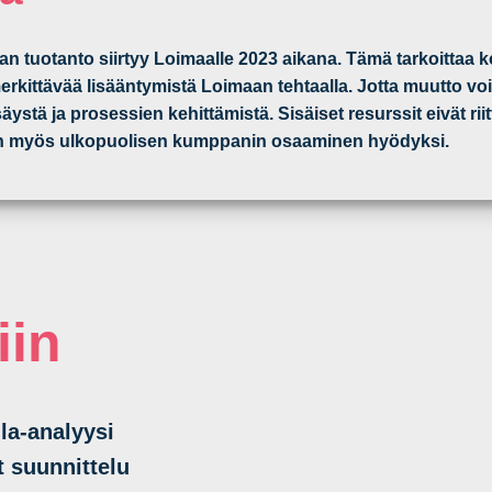
an tuotanto siirtyy Loimaalle 2023 aikana. Tämä tarkoittaa 
kittävää lisääntymistä Loimaan tehtaalla. Jotta muutto voitii
säystä ja prosessien kehittämistä. Sisäiset resurssit eivät ri
tiin myös ulkopuolisen kumppanin osaaminen hyödyksi.
iin
la-analyysi
 suunnittelu