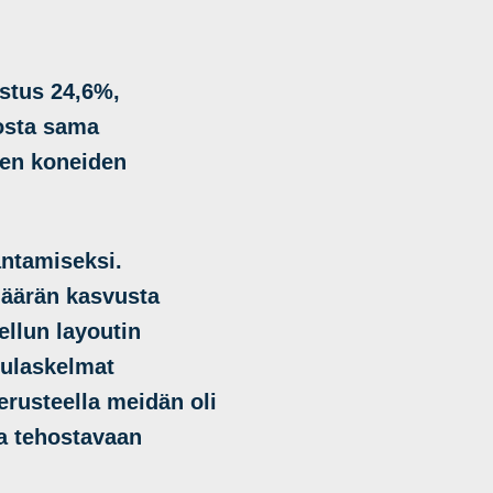
stus 24,6%,
iosta sama
ien koneiden
antamiseksi.
määrän kasvusta
ellun layoutin
sulaskelmat
erusteella meidän oli
ja tehostavaan