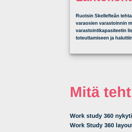
Ruotsin Skellefteån tehta
varaosien varastoinnin mer
varastointikapasiteetin li
toteuttamiseen ja halut
Mitä teht
Work study 360 nykyti
Work Study 360 layout