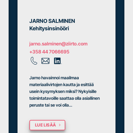
JARNO SALMINEN
Kehitysinsinööri
jarno.salminen@ziirto.com
+358 44 7066695
Jarno havainnoi maailmaa
materiaalivirtojen kautta ja esittää
usein kysymyksen miksi? Nykyisille
toimintatavoille saattaa olla asiallinen
peruste tai se voi olla…
LUE LISÄÄ