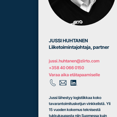
JUSSI HUHTANEN
Liiketoimintajohtaja, partner
j
ussi.huhtanen@ziirto.com
+358 40 066 0150
Varaa aika etätapaamiselle
Jussi lähestyy logistiikkaa koko
tavarantoimitusketjun vinkkelistä. Yli
15 vuoden kokemus teknisestä
tukkukaupasta niin Suomessa kuin