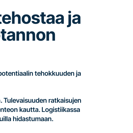
tehostaa ja
uotannon
potentiaalin tehokkuuden ja
n. Tulevaisuuden ratkaisujen
nteon kautta. Logistiikassa
suilla hidastumaan.