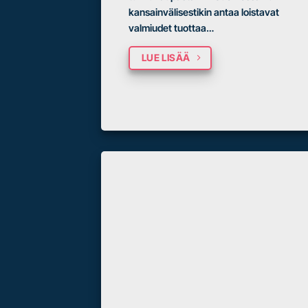
kansainvälisestikin antaa loistavat
valmiudet tuottaa…
LUE LISÄÄ