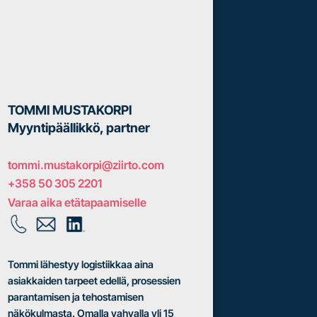
TOMMI MUSTAKORPI
Myyntipäällikkö, partner
tommi.mustakorpi@ziirto.com
+358 50 305 2201
Varaa aika etätapaamiselle
Tommi lähestyy logistiikkaa aina
asiakkaiden tarpeet edellä, prosessien
parantamisen ja tehostamisen
näkökulmasta. Omalla vahvalla yli 15