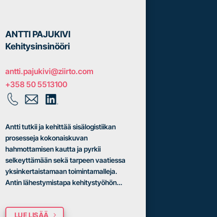
ANTTI PAJUKIVI
Kehitysinsinööri
antti.pajukivi@ziirto.com
+358 50 5513100
Antti tutkii ja kehittää sisälogistiikan
prosesseja kokonaiskuvan
hahmottamisen kautta ja pyrkii
selkeyttämään sekä tarpeen vaatiessa
yksinkertaistamaan toimintamalleja.
Antin lähestymistapa kehitystyöhön…
LUE LISÄÄ