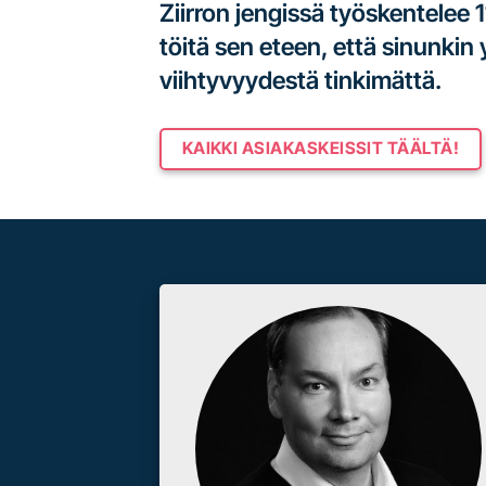
Ziirron jengissä työskentelee 
töitä sen eteen, että sinunkin
viihtyvyydestä tinkimättä.
KAIKKI ASIAKASKEISSIT TÄÄLTÄ!