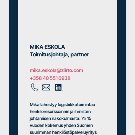
MIKA ESKOLA
Toimitusjohtaja, partner
mika.eskola@ziirto.com
+358 40 551 6938
Mika lähestyy logistiikkatoimintaa
henkilöresurssoinnin ja ihmisten
johtamisen näkökulmasta. Yli 15
vuoden kokemus yhden Suomen
suurimman henkilöstöpalveluyritys