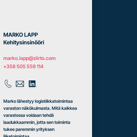
MARKO LAPP
Kehitysinsinööri
marko.lapp@ziirto.com
+358 505 559 114
Marko lähestyy logistiikkatoimintaa
varaston näkökulmasta. Mitä kaikkea
varastossa voidaan tehdä
laadukkaammin, jotta sen toiminta
tukee paremmin yrityksen
liiketoimintaa…