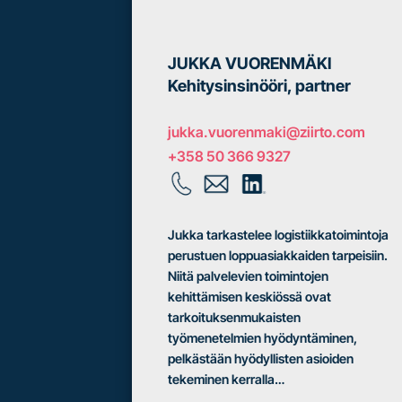
JUKKA VUORENMÄKI
Kehitysinsinööri, partner
jukka.vuorenmaki@ziirto.com
+358 50 366 9327
Jukka tarkastelee logistiikkatoimintoja
perustuen loppuasiakkaiden tarpeisiin.
Niitä palvelevien toimintojen
kehittämisen keskiössä ovat
tarkoituksenmukaisten
työmenetelmien hyödyntäminen,
pelkästään hyödyllisten asioiden
tekeminen kerralla…