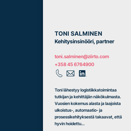
TONI SALMINEN
Kehitysinsinööri, partner
toni.salminen@ziirto.com
+358 45 6764900
Toni lähestyy logistiikkatoimintaa
tutkijan ja kehittäjän näkökulmasta.
Vuosien kokemus alasta ja laajoista
ulkoistus-, automaatio- ja
prosessikehityksestä takaavat, että
hyvin hoidettu…