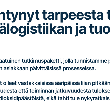
yntynyt tarpeesta 
sälogistiikan ja t
atuinen tutkimuspaketti, jolla tunnistamme 
asiakkaan päivittäisissä prosesseissa.
 olleet vastakkaisissa ääripäissä liian pitkää
uudesta että toiminnan jatkuvuudesta tulokse
dioksidipäästöistä, eikä tahti tule nykyratkai