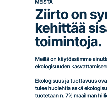
MEISTÄ
Ziirto on s
kehittää si
toimintoja.
Meillä on käytössämme ainutla
ekologisuuden kasvattamiseen 
Ekologisuus ja tuottavuus ovat
tulee huolehtia sekä ekologis
tuotetaan n. 7% maailman hiili