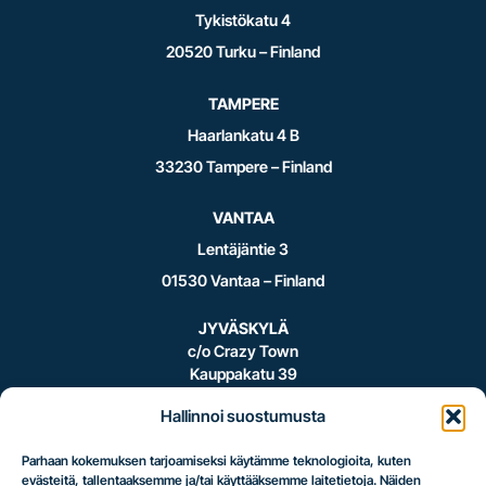
Tykistökatu 4
20520 Turku – Finland
TAMPERE
Haarlankatu 4 B
33230 Tampere – Finland
VANTAA
Lentäjäntie 3
01530 Vantaa – Finland
JYVÄSKYLÄ
c/o Crazy Town
Kauppakatu 39
40100 Jyväskylä – Finland
Hallinnoi suostumusta
Parhaan kokemuksen tarjoamiseksi käytämme teknologioita, kuten
evästeitä, tallentaaksemme ja/tai käyttääksemme laitetietoja. Näiden