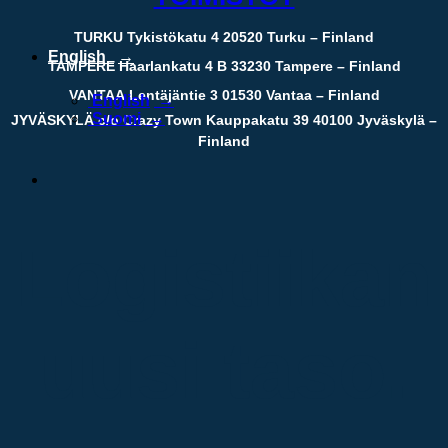
TURKU
Tykistökatu 4 20520 Turku – Finland
English
TAMPERE
Haarlankatu 4 B 33230 Tampere – Finland
VANTAA
Lentäjäntie 3 01530 Vantaa – Finland
English
Suomi
JYVÄSKYLÄ
c/o Crazy Town Kauppakatu 39 40100 Jyväskylä –
Finland
Logistiikan
uusi taso.