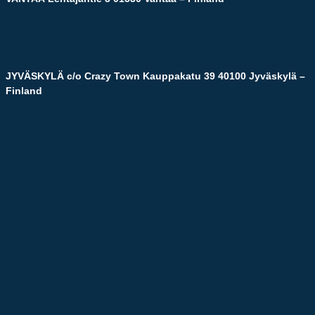
JYVÄSKYLÄ
c/o Crazy Town Kauppakatu 39 40100 Jyväskylä –
Finland
A new
level of
logistics.