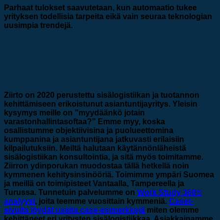
Parhaat tulokset saavutetaan, kun automaatio tukee
yrityksen todellisia tarpeita eikä vain seuraa teknologian
uusimpia trendejä.
Mikä on Ziirto?
Ziirto on 2020 perustettu sisälogistiikan ja tuotannon
kehittämiseen erikoistunut asiantuntijayritys. Yleisin
kysymys meille on ”myydäänkö jotain
varastonhallintasoftaa?” Emme myy, koska
osallistumme objektiivisina ja puolueettomina
kumppanina ja asiantuntijana jatkuvasti erilaisiin
kilpailutuksiin. Meiltä halutaan käytännönläheistä
sisälogistiikan konsultointia, ja sitä myös toimitamme.
Ziirron ydinporukan muodostaa tällä hetkellä noin
kymmenen kehitysinsinööriä. Toimimme ympäri Suomea
ja meillä on toimipisteet Vantaalla, Tampereella ja
Turussa. Tunnetuin palvelumme on
Work Study 360®
analyysi
, joita teemme vuosittain kymmeniä.
Caset-
sivulta löydät useita case-esimerkkejä
miten olemme
kehittäneet eri yritysten sisälogistiikkaa. Asiakkainamme