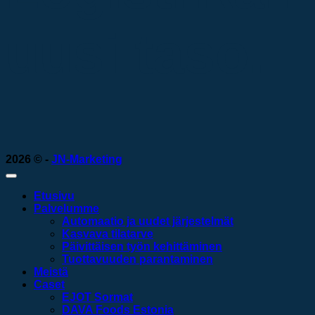
uusi taso.
2026 © -
JN-Marketing
Etusivu
Palvelumme
Automaatio ja uudet järjestelmät
Kasvava tilatarve
Päivittäisen työn kehittäminen
Tuottavuuden parantaminen
Meistä
Caset
EJOT Sormat
DAVA Foods Estonia