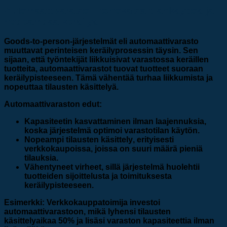
Automaattivarasto – tehokasta tilankäyttöä ja
nopeampaa keräilyä
Goods-to-person-järjestelmät eli automaattivarasto
muuttavat perinteisen keräilyprosessin täysin. Sen
sijaan, että työntekijät liikkuisivat varastossa keräillen
tuotteita, automaattivarastot tuovat tuotteet suoraan
keräilypisteeseen. Tämä vähentää turhaa liikkumista ja
nopeuttaa tilausten käsittelyä.
Automaattivaraston edut:
Kapasiteetin kasvattaminen
ilman laajennuksia,
koska järjestelmä optimoi varastotilan käytön.
Nopeampi tilausten käsittely
, erityisesti
verkkokaupoissa, joissa on suuri määrä pieniä
tilauksia.
Vähentyneet virheet
, sillä järjestelmä huolehtii
tuotteiden sijoittelusta ja toimituksesta
keräilypisteeseen.
Esimerkki: Verkkokauppatoimija investoi
automaattivarastoon, mikä lyhensi tilausten
käsittelyaikaa 50% ja lisäsi varaston kapasiteettia ilman