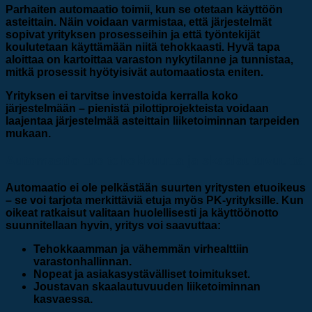
Parhaiten automaatio toimii, kun se otetaan käyttöön
asteittain. Näin voidaan varmistaa, että järjestelmät
sopivat yrityksen prosesseihin ja että työntekijät
koulutetaan käyttämään niitä tehokkaasti. Hyvä tapa
aloittaa on kartoittaa varaston nykytilanne ja tunnistaa,
mitkä prosessit hyötyisivät automaatiosta eniten.
Yrityksen ei tarvitse investoida kerralla koko
järjestelmään – pienistä pilottiprojekteista voidaan
laajentaa järjestelmää asteittain liiketoiminnan tarpeiden
mukaan.
Automaatio tuo tehokkuutta ja skaalautuvuutta
Automaatio ei ole pelkästään suurten yritysten etuoikeus
– se voi tarjota merkittäviä etuja myös PK-yrityksille. Kun
oikeat ratkaisut valitaan huolellisesti ja käyttöönotto
suunnitellaan hyvin, yritys voi saavuttaa:
Tehokkaamman ja vähemmän virhealttiin
varastonhallinnan.
Nopeat ja asiakasystävälliset toimitukset.
Joustavan skaalautuvuuden liiketoiminnan
kasvaessa.