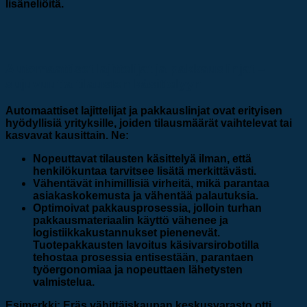
lisäneliöitä.
Automaattiset lajittelijat ja pakkauslinjat –
sujuvuutta tilausten käsittelyyn
Automaattiset lajittelijat ja pakkauslinjat ovat erityisen
hyödyllisiä yrityksille, joiden tilausmäärät vaihtelevat tai
kasvavat kausittain. Ne:
Nopeuttavat tilausten käsittelyä
ilman, että
henkilökuntaa tarvitsee lisätä merkittävästi.
Vähentävät inhimillisiä virheitä
, mikä parantaa
asiakaskokemusta ja vähentää palautuksia.
Optimoivat pakkausprosessia
, jolloin turhan
pakkausmateriaalin käyttö vähenee ja
logistiikkakustannukset pienenevät.
Tuotepakkausten lavoitus käsivarsirobotilla
tehostaa prosessia entisestään, parantaen
työergonomiaa ja nopeuttaen lähetysten
valmistelua.
Esimerkki: Eräs vähittäiskaupan keskusvarasto otti