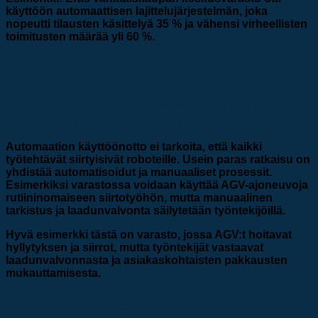
käyttöön automaattisen lajittelujärjestelmän, joka
nopeutti tilausten käsittelyä 35 % ja vähensi virheellisten
toimitusten määrää yli 60 %.
Automaatio ja manuaalinen työ – parhaat
ratkaisut yhdistävät molemmat
Automaation käyttöönotto ei tarkoita, että kaikki
työtehtävät siirtyisivät roboteille. Usein paras ratkaisu on
yhdistää automatisoidut ja manuaaliset prosessit.
Esimerkiksi varastossa voidaan käyttää AGV-ajoneuvoja
rutiininomaiseen siirtotyöhön, mutta manuaalinen
tarkistus ja laadunvalvonta säilytetään työntekijöillä.
Hyvä esimerkki tästä on varasto, jossa AGV:t hoitavat
hyllytyksen ja siirrot, mutta työntekijät vastaavat
laadunvalvonnasta ja asiakaskohtaisten pakkausten
mukauttamisesta.
Automaation käyttöönotto vaiheittain