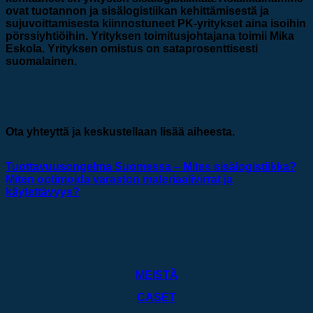
ovat tuotannon ja sisälogistiikan kehittämisestä ja
sujuvoittamisesta kiinnostuneet PK-yritykset aina isoihin
pörssiyhtiöihin. Yrityksen toimitusjohtajana toimii Mika
Eskola. Yrityksen omistus on sataprosenttisesti
suomalainen.
Kiinnostuitko?
Ota yhteyttä ja keskustellaan lisää aiheesta.
Tuottavuusongelma Suomessa – Mites sisälogistiikka?
Miten optimoida varaston materiaalivirrat ja
käytettävyys?
MEISTÄ
CASET