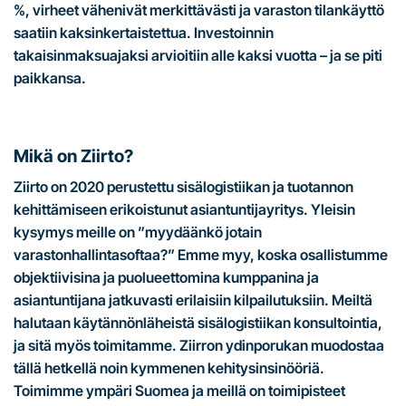
%, virheet vähenivät merkittävästi ja varaston tilankäyttö
saatiin kaksinkertaistettua. Investoinnin
takaisinmaksuajaksi arvioitiin alle kaksi vuotta – ja se piti
paikkansa.
Mikä on Ziirto?
Ziirto on 2020 perustettu sisälogistiikan ja tuotannon
kehittämiseen erikoistunut asiantuntijayritys. Yleisin
kysymys meille on ”myydäänkö jotain
varastonhallintasoftaa?” Emme myy, koska osallistumme
objektiivisina ja puolueettomina kumppanina ja
asiantuntijana jatkuvasti erilaisiin kilpailutuksiin. Meiltä
halutaan käytännönläheistä sisälogistiikan konsultointia,
ja sitä myös toimitamme. Ziirron ydinporukan muodostaa
tällä hetkellä noin kymmenen kehitysinsinööriä.
Toimimme ympäri Suomea ja meillä on toimipisteet