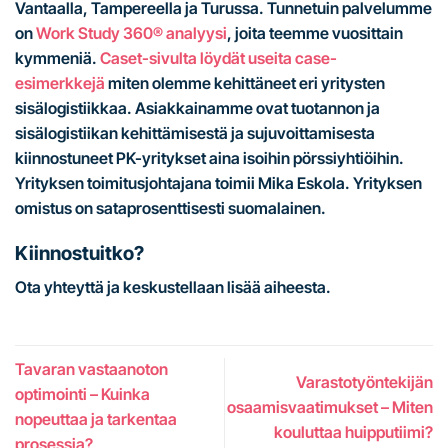
Vantaalla, Tampereella ja Turussa. Tunnetuin palvelumme
on
Work Study 360® analyysi
, joita teemme vuosittain
kymmeniä.
Caset-sivulta löydät useita case-
esimerkkejä
miten olemme kehittäneet eri yritysten
sisälogistiikkaa. Asiakkainamme ovat tuotannon ja
sisälogistiikan kehittämisestä ja sujuvoittamisesta
kiinnostuneet PK-yritykset aina isoihin pörssiyhtiöihin.
Yrityksen toimitusjohtajana toimii Mika Eskola. Yrityksen
omistus on sataprosenttisesti suomalainen.
Kiinnostuitko?
Ota yhteyttä ja keskustellaan lisää aiheesta.
Tavaran vastaanoton
Varastotyöntekijän
optimointi – Kuinka
osaamisvaatimukset – Miten
nopeuttaa ja tarkentaa
kouluttaa huipputiimi?
prosessia?