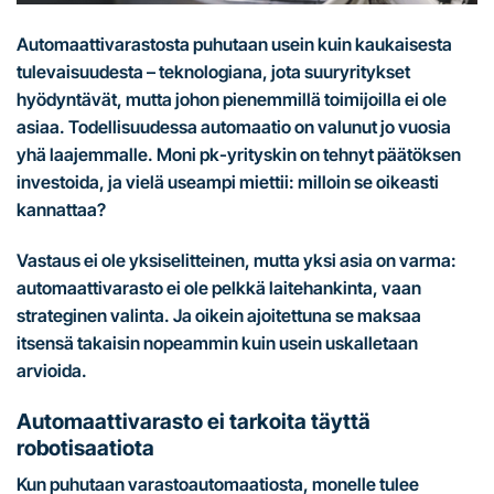
Automaattivarastosta puhutaan usein kuin kaukaisesta
tulevaisuudesta – teknologiana, jota suuryritykset
hyödyntävät, mutta johon pienemmillä toimijoilla ei ole
asiaa. Todellisuudessa automaatio on valunut jo vuosia
yhä laajemmalle. Moni pk-yrityskin on tehnyt päätöksen
investoida, ja vielä useampi miettii: milloin se oikeasti
kannattaa?
Vastaus ei ole yksiselitteinen, mutta yksi asia on varma:
automaattivarasto ei ole pelkkä laitehankinta, vaan
strateginen valinta. Ja oikein ajoitettuna se maksaa
itsensä takaisin nopeammin kuin usein uskalletaan
arvioida.
Automaattivarasto ei tarkoita täyttä
robotisaatiota
Kun puhutaan varastoautomaatiosta, monelle tulee