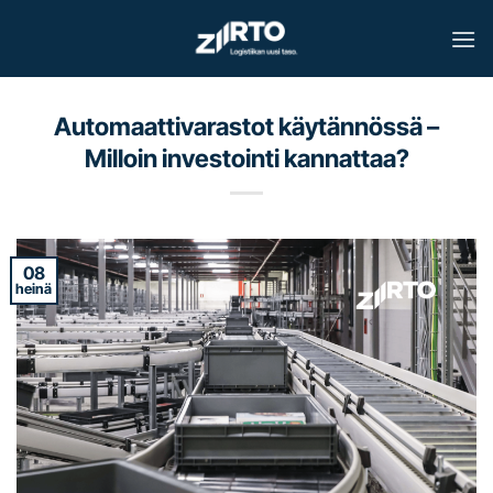
Skip
to
content
Automaattivarastot käytännössä –
Milloin investointi kannattaa?
08
heinä