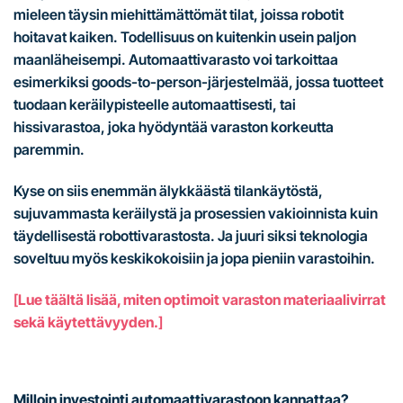
mieleen täysin miehittämättömät tilat, joissa robotit
hoitavat kaiken. Todellisuus on kuitenkin usein paljon
maanläheisempi. Automaattivarasto voi tarkoittaa
esimerkiksi goods-to-person-järjestelmää, jossa tuotteet
tuodaan keräilypisteelle automaattisesti, tai
hissivarastoa, joka hyödyntää varaston korkeutta
paremmin.
Kyse on siis enemmän älykkäästä tilankäytöstä,
sujuvammasta keräilystä ja prosessien vakioinnista kuin
täydellisestä robottivarastosta. Ja juuri siksi teknologia
soveltuu myös keskikokoisiin ja jopa pieniin varastoihin.
[
Lue täältä lisää, miten optimoit varaston materiaalivirrat
sekä käytettävyyden.
]
Milloin investointi automaattivarastoon kannattaa?