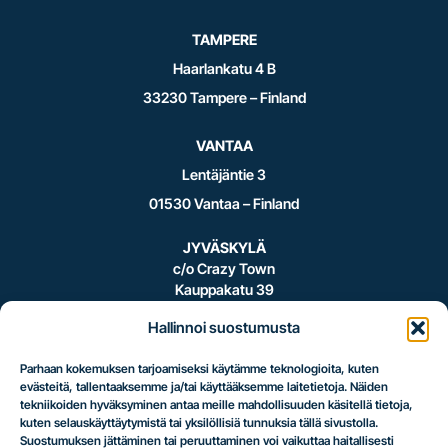
TAMPERE
Haarlankatu 4 B
33230 Tampere – Finland
VANTAA
Lentäjäntie 3
01530 Vantaa – Finland
JYVÄSKYLÄ
c/o Crazy Town
Kauppakatu 39
40100 Jyväskylä – Finland
Hallinnoi suostumusta
Parhaan kokemuksen tarjoamiseksi käytämme teknologioita, kuten
evästeitä, tallentaaksemme ja/tai käyttääksemme laitetietoja. Näiden
Logistiikan
tekniikoiden hyväksyminen antaa meille mahdollisuuden käsitellä tietoja,
kuten selauskäyttäytymistä tai yksilöllisiä tunnuksia tällä sivustolla.
Suostumuksen jättäminen tai peruuttaminen voi vaikuttaa haitallisesti