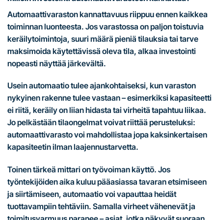
Automaattivaraston kannattavuus riippuu ennen kaikkea
toiminnan luonteesta. Jos varastossa on paljon toistuvia
keräilytoimintoja, suuri määrä pieniä tilauksia tai tarve
maksimoida käytettävissä oleva tila, alkaa investointi
nopeasti näyttää järkevältä.
Usein automaatio tulee ajankohtaiseksi, kun varaston
nykyinen rakenne tulee vastaan – esimerkiksi kapasiteetti
ei riitä, keräily on liian hidasta tai virheitä tapahtuu liikaa.
Jo pelkästään tilaongelmat voivat riittää perusteluksi:
automaattivarasto voi mahdollistaa jopa kaksinkertaisen
kapasiteetin ilman laajennustarvetta.
Toinen tärkeä mittari on työvoiman käyttö. Jos
työntekijöiden aika kuluu pääasiassa tavaran etsimiseen
ja siirtämiseen, automaatio voi vapauttaa heidät
tuottavampiin tehtäviin. Samalla virheet vähenevät ja
toimitusvarmuus paranee – asiat, jotka näkyvät suoraan