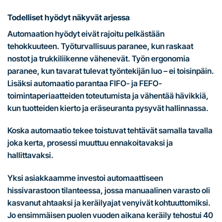
Todelliset hyödyt näkyvät arjessa
Automaation hyödyt eivät rajoitu pelkästään
tehokkuuteen. Työturvallisuus paranee, kun raskaat
nostot ja trukkiliikenne vähenevät. Työn ergonomia
paranee, kun tavarat tulevat työntekijän luo – ei toisinpäin.
Lisäksi automaatio parantaa FIFO- ja FEFO-
toimintaperiaatteiden toteutumista ja vähentää hävikkiä,
kun tuotteiden kierto ja eräseuranta pysyvät hallinnassa.
Koska automaatio tekee toistuvat tehtävät samalla tavalla
joka kerta, prosessi muuttuu ennakoitavaksi ja
hallittavaksi.
Yksi asiakkaamme investoi automaattiseen
hissivarastoon tilanteessa, jossa manuaalinen varasto oli
kasvanut ahtaaksi ja keräilyajat venyivät kohtuuttomiksi.
Jo ensimmäisen puolen vuoden aikana keräily tehostui 40