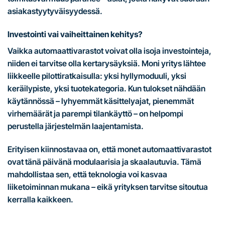
asiakastyytyväisyydessä.
Investointi vai vaiheittainen kehitys?
Vaikka automaattivarastot voivat olla isoja investointeja,
niiden ei tarvitse olla kertarysäyksiä. Moni yritys lähtee
liikkeelle pilottiratkaisulla: yksi hyllymoduuli, yksi
keräilypiste, yksi tuotekategoria. Kun tulokset nähdään
käytännössä – lyhyemmät käsittelyajat, pienemmät
virhemäärät ja parempi tilankäyttö – on helpompi
perustella järjestelmän laajentamista.
Erityisen kiinnostavaa on, että monet automaattivarastot
ovat tänä päivänä modulaarisia ja skaalautuvia. Tämä
mahdollistaa sen, että teknologia voi kasvaa
liiketoiminnan mukana – eikä yrityksen tarvitse sitoutua
kerralla kaikkeen.