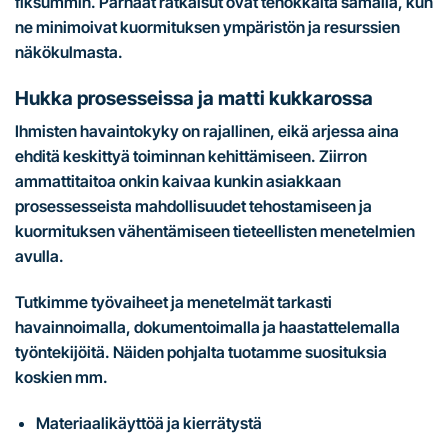
fiksummin. Parhaat ratkaisut ovat tehokkaita samalla, kun
ne minimoivat kuormituksen ympäristön ja resurssien
näkökulmasta.
Hukka prosesseissa ja matti kukkarossa
Ihmisten havaintokyky on rajallinen, eikä arjessa aina
ehditä keskittyä toiminnan kehittämiseen. Ziirron
ammattitaitoa onkin kaivaa kunkin asiakkaan
prosessesseista mahdollisuudet tehostamiseen ja
kuormituksen vähentämiseen tieteellisten menetelmien
avulla.
Tutkimme työvaiheet ja menetelmät tarkasti
havainnoimalla, dokumentoimalla ja haastattelemalla
työntekijöitä. Näiden pohjalta tuotamme suosituksia
koskien mm.
Materiaalikäyttöä ja kierrätystä