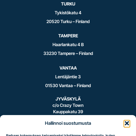
TURKU
Tykistökatu 4
20520 Turku – Finland
TAMPERE
Haarlankatu 4 B
33230 Tampere – Finland
VANTAA
Lentäjäntie 3
01530 Vantaa – Finland
JYVÄSKYLÄ
c/o Crazy Town
Kauppakatu 39
40100 Jyväskylä – Finland
Hallinnoi suostumusta
Parhaan kokemuksen tarjoamiseksi käytämme teknologioita, kuten