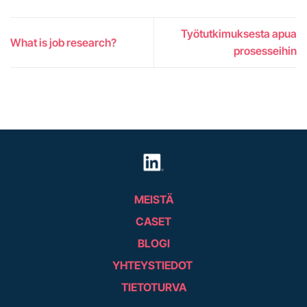
Työtutkimuksesta apua
What is job research?
prosesseihin
MEISTÄ
CASET
BLOGI
YHTEYSTIEDOT
TIETOTURVA