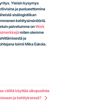
ayritys. Yleisin kysymys
iivisina ja puolueettomina
äheistä sisälogistiikan
kymmenen kehitysinsinööriä.
netuin palvelumme on
Work
esimerkkejä
miten olemme
ehittämisestä ja
johtajana toimii Mika Eskola.
a välillä käyttää ulkopuolista
noissaan ja kehityksessä?