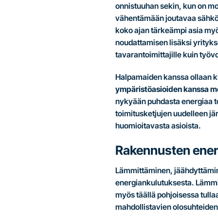
onnistuuhan sekin, kun on mo
vähentämään joutavaa sähkön
koko ajan tärkeämpi asia myös
noudattamisen lisäksi yrityks
tavarantoimittajille kuin ty
Halpamaiden kanssa ollaan ku
ympäristöasioiden kanssa mei
nykyään puhdasta energiaa tod
toimitusketjujen uudelleen j
huomioitavasta asioista.
Rakennusten ener
Lämmittäminen, jäähdyttäminen
energiankulutuksesta. Lämmit
myös täällä pohjoisessa tull
mahdollistavien olosuhteiden