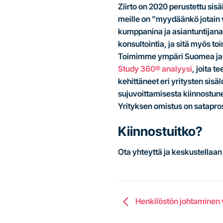
Ziirto on 2020 perustettu sis
meille on ”myydäänkö jotain 
kumppanina ja asiantuntijana j
konsultointia, ja sitä myös 
Toimimme ympäri Suomea ja m
Study 360® analyysi
, joita 
kehittäneet eri yritysten sis
sujuvoittamisesta kiinnostunee
Yrityksen omistus on satapro
Kiinnostuitko?
Ota yhteyttä ja keskustellaan 
Henkilöstön johtaminen v