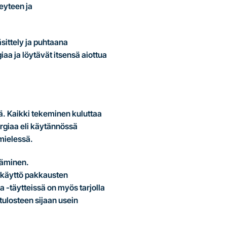
teyteen ja
äsittely ja puhtaana
aa ja löytävät itsensä aiottua
. Kaikki tekeminen kuluttaa
rgiaa eli käytännössä
 mielessä.
ttäminen.
 käyttö pakkausten
 -täytteissä on myös tarjolla
tulosteen sijaan usein