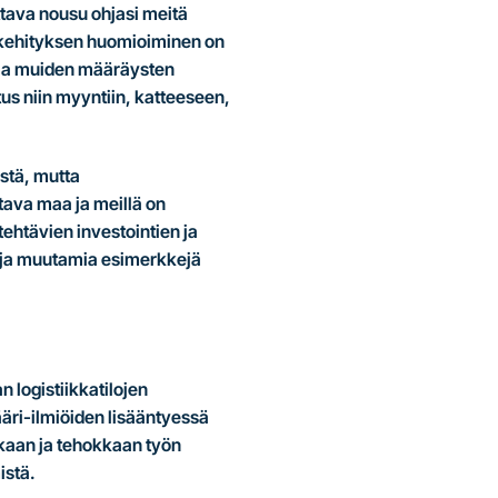
tava nousu ohjasi meitä
 kehityksen huomioiminen on
n ja muiden määräysten
us niin myyntiin, katteeseen,
stä, mutta
tava maa ja meillä on
tehtävien investointien ja
a ja muutamia esimerkkejä
 logistiikkatilojen
äri-ilmiöiden lisääntyessä
kaan ja tehokkaan työn
mistä.