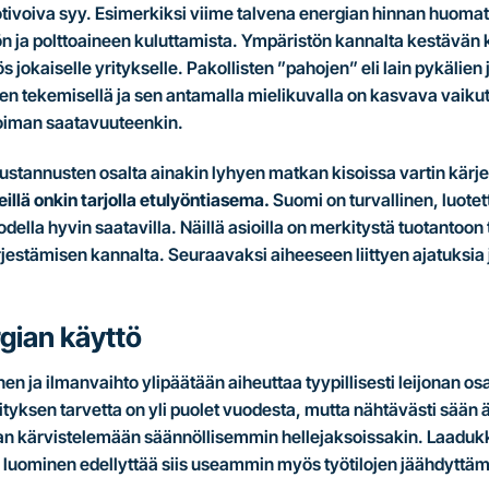
tivoiva syy. Esimerkiksi viime talvena energian hinnan huomat
 ja polttoaineen kuluttamista. Ympäristön kannalta kestävän
 jokaiselle yritykselle. Pakollisten ”pahojen” eli lain pykälie
en tekemisellä ja sen antamalla mielikuvalla on kasvava vaikut
övoiman saatavuuteenkin.
stannusten osalta ainakin lyhyen matkan kisoissa vartin kärje
llä onkin tarjolla etulyöntiasema.
Suomi on turvallinen, luotet
ella hyvin saatavilla. Näillä asioilla on merkitystä tuotantoon 
ärjestämisen kannalta. Seuraavaksi aiheeseen liittyen ajatuksi
gian käyttö
 ja ilmanvaihto ylipäätään aiheuttaa tyypillisesti leijonan osan
yksen tarvetta on yli puolet vuodesta, mutta nähtävästi sään ä
aan kärvistelemään säännöllisemmin hellejaksoissakin. Laaduk
 luominen edellyttää siis useammin myös työtilojen jäähdyttä