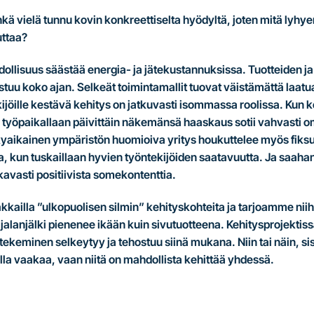
ä vielä tunnu kovin konkreettiselta hyödyltä, joten mitä lyhyen
uttaa?
dollisuus säästää energia- ja jätekustannuksissa. Tuotteiden 
tuu koko ajan. Selkeät toimintamallit tuovat väistämättä laat
jöille kestävä kehitys on jatkuvasti isommassa roolissa. Kun k
, työpaikallaan päivittäin näkemänsä haaskaus sotii vahvasti o
yaikainen ympäristön huomioiva yritys houkuttelee myös fiksu
a, kun tuskaillaan hyvien työntekijöiden saatavuutta. Ja saaha
kavasti positiivista somekontenttia.
kkailla ”ulkopuolisen silmin” kehityskohteita ja tarjoamme niih
ilijalanjälki pienenee ikään kuin sivutuotteena. Kehitysprojekt
ekeminen selkeytyy ja tehostuu siinä mukana. Niin tai näin, si
lilla vaakaa, vaan niitä on mahdollista kehittää yhdessä.