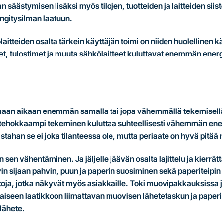
 säästymisen lisäksi myös tilojen, tuotteiden ja laitteiden siis
ngitysilman laatuun.
aitteiden osalta tärkein käyttäjän toimi on niiden huolellinen k
et, tulostimet ja muuta sähkölaitteet kuluttavat enemmän energi
aan aikaan enemmän samalla tai jopa vähemmällä tekemisellä
ten tehokkaampi tekeminen kuluttaa suhteellisesti vähemmän ene
stahan se ei joka tilanteessa ole, mutta periaate on hyvä pitää
on sen vähentäminen. Ja jäljelle jäävän osalta lajittelu ja kierrä
 sijaan pahvin, puun ja paperin suosiminen sekä paperiteipin
oja, jotka näkyvät myös asiakkaille. Toki muovipakkauksissa ja
aiseen laatikkoon liimattavan muovisen lähetetaskun ja paperi
n lähete.