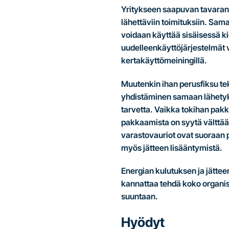
Yritykseen saapuvan tavaran 
lähettäviin toimituksiin. Sama
voidaan käyttää sisäisessä kie
uudelleenkäyttöjärjestelmät v
kertakäyttömeiningillä.
Muutenkin ihan perusfiksu te
yhdistäminen samaan lähetyk
tarvetta. Vaikka tokihan pak
pakkaamista on syytä välttää. 
varastovauriot ovat suoraan p
myös jätteen lisääntymistä.
Energian kulutuksen ja jätt
kannattaa tehdä koko organisa
suuntaan.
Hyödyt