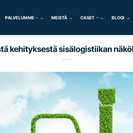
PALVELUMME
MEISTÄ
CASET
BLOGI
tä kehityksestä sisälogistiikan näk