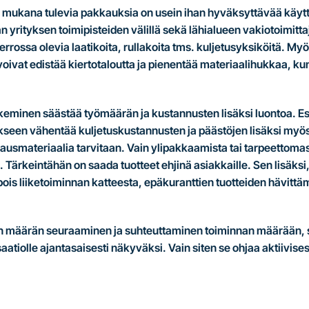
mukana tulevia pakkauksia on usein ihan hyväksyttävää käytt
n yrityksen toimipisteiden välillä sekä lähialueen vakiotoimitt
rrossa olevia laatikoita, rullakoita tms. kuljetusyksiköitä. Myö
oivat edistää kiertotaloutta ja pienentää materiaalihukkaa, kun
keminen säästää työmäärän ja kustannusten lisäksi luontoa. Es
seen vähentää kuljetuskustannusten ja päästöjen lisäksi myö
kausmateriaalia tarvitaan. Vain ylipakkaamista tai tarpeettoma
Tärkeintähän on saada tuotteet ehjinä asiakkaille. Sen lisäksi, 
ois liiketoiminnan katteesta, epäkuranttien tuotteiden hävitt
een määrän seuraaminen ja suhteuttaminen toiminnan määrään, 
atiolle ajantasaisesti näkyväksi. Vain siten se ohjaa aktiivise