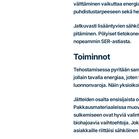
välttäminen vaikuttaa energian
puhdistustarpeeseen sekä he
Jatkuvasti lisääntyvien sähköl
pitäminen. Pölyiset tietokone
nopeammin SER-astiasta.
Toiminnot
Tehostamisessa pyritään sam
jollain tavalla energiaa, jo
luonnonvaroja. Näin yksioikoi
Jätteiden osalta ensisijaista 
Pakkausmateriaaleissa muovin
sulkemiseen ovat hyviä valint
biohajoavia vaihtoehtoja. Jok
asiakkaille riittäisi sähköine