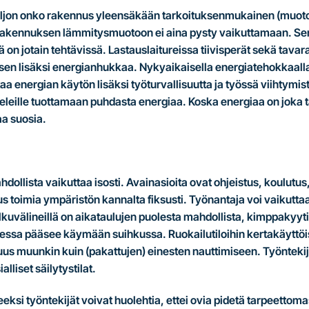
ljon onko rakennus yleensäkään tarkoituksenmukainen (muoto,
n. Rakennuksen lämmitysmuotoon ei aina pysty vaikuttamaan. Sen
n jotain tehtävissä. Lastauslaitureissa tiivisperät sekä tavara-
n lisäksi energianhukkaa. Nykyaikaisella energiatehokkaalla ja
aa energian käytön lisäksi työturvallisuutta ja työssä viihtymis
eleille tuottamaan puhdasta energiaa. Koska energiaa on joka
aa suosia.
ahdollista vaikuttaa isosti. Avainasioita ovat ohjeistus, koulut
us toimia ympäristön kannalta fiksusti. Työnantaja voi vaikutta
ulkuvälineillä on aikataulujen puolesta mahdollista, kimppakyy
ulkiessa pääsee käymään suihkussa. Ruokailutiloihin kertakäyttöi
uus muunkin kuin (pakattujen) einesten nauttimiseen. Työntekijä
ialliset säilytystilat.
ksi työntekijät voivat huolehtia, ettei ovia pidetä tarpeettoma