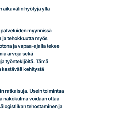
 aikavälin hyötyjä yllä
ja palveluiden myynnissä
ua ja tehokkuutta myös
otona ja vapaa-ajalla tekee
mia arvoja sekä
ja työntekijöitä. Tämä
n kestävää kehitystä
in ratkaisuja. Usein toimintaa
issa näkökulma voidaan ottaa
sälogistiikan tehostaminen ja