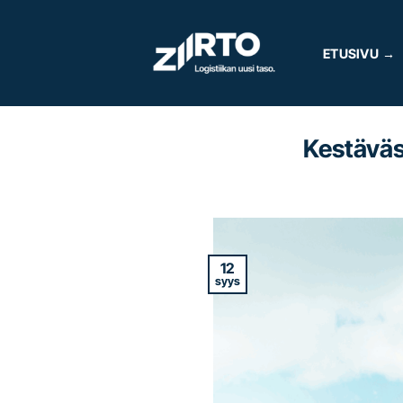
Skip
to
ETUSIVU
content
Kestäväs
12
syys