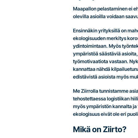
Maapallon pelastaminen ei ehk
olevilla asioilla voidaan saav
Ensinnäkin yrityksillä on mah
ekologisuuden merkitys koros
ydintoimintaan. Myös työnteki
ympäristöä säästäviä asioita
työmotivaatiota vastaan. Nyk
kannattaa nähdä kilpailuetun
edistävistä asioista myös mu
Me Ziirrolla tunnistamme asia
tehostettaessa logistiikan hi
myös ympäristön kannalta ja t
ekologisuus eivät ole eri puo
Mikä on Ziirto?