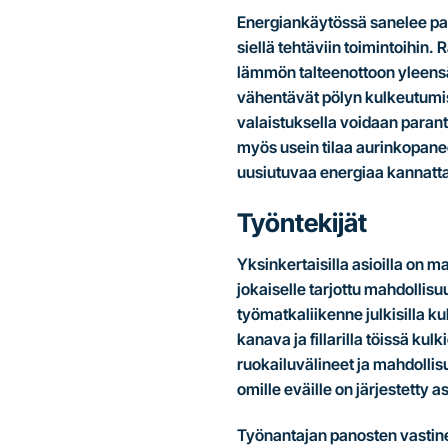
Energiankäytössä sanelee pa
siellä tehtäviin toimintoihi
lämmön talteenottoon yleensä o
vähentävät pölyn kulkeutumise
valaistuksella voidaan parant
myös usein tilaa aurinkopane
uusiutuvaa energiaa kannatt
Työntekijät
Yksinkertaisilla asioilla on m
jokaiselle tarjottu mahdollisu
työmatkaliikenne julkisilla k
kanava ja fillarilla töissä k
ruokailuvälineet ja mahdollis
omille eväille on järjestetty as
Työnantajan panosten vastinee