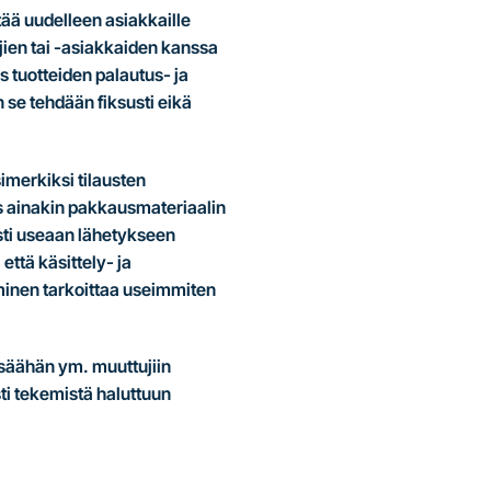
ää uudelleen asiakkaille
ajien tai -asiakkaiden kanssa
s tuotteiden palautus- ja
 se tehdään fiksusti eikä
imerkiksi tilausten
s ainakin pakkausmateriaalin
sti useaan lähetykseen
että käsittely- ja
äminen tarkoittaa useimmiten
säähän ym. muuttujiin
sti tekemistä haluttuun