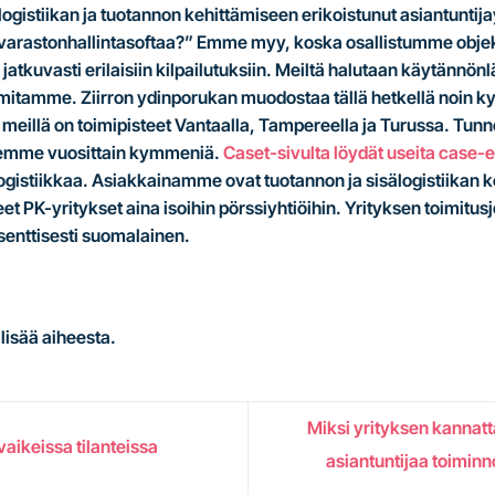
älogistiikan ja tuotannon kehittämiseen erikoistunut asiantuntij
varastonhallintasoftaa?” Emme myy, koska osallistumme objekt
atkuvasti erilaisiin kilpailutuksiin. Meiltä halutaan käytännönl
toimitamme. Ziirron ydinporukan muodostaa tällä hetkellä noin 
eillä on toimipisteet Vantaalla, Tampereella ja Turussa. Tun
teemme vuosittain kymmeniä.
Caset-sivulta löydät useita case-
älogistiikkaa. Asiakkainamme ovat tuotannon ja sisälogistiikan k
t PK-yritykset aina isoihin pörssiyhtiöihin. Yrityksen toimitus
senttisesti suomalainen.
lisää aiheesta.
Miksi yrityksen kannatta
aikeissa tilanteissa
asiantuntijaa toimin