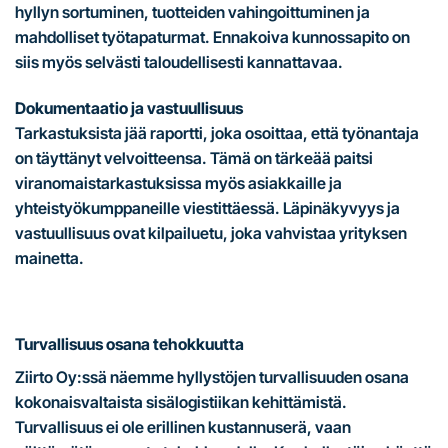
hyllyn sortuminen, tuotteiden vahingoittuminen ja
mahdolliset työtapaturmat. Ennakoiva kunnossapito on
siis myös selvästi taloudellisesti kannattavaa.
Dokumentaatio ja vastuullisuus
Tarkastuksista jää raportti, joka osoittaa, että työnantaja
on täyttänyt velvoitteensa. Tämä on tärkeää paitsi
viranomaistarkastuksissa myös asiakkaille ja
yhteistyökumppaneille viestittäessä. Läpinäkyvyys ja
vastuullisuus ovat kilpailuetu, joka vahvistaa yrityksen
mainetta.
Turvallisuus osana tehokkuutta
Ziirto Oy:ssä näemme hyllystöjen turvallisuuden osana
kokonaisvaltaista sisälogistiikan kehittämistä.
Turvallisuus ei ole erillinen kustannuserä, vaan