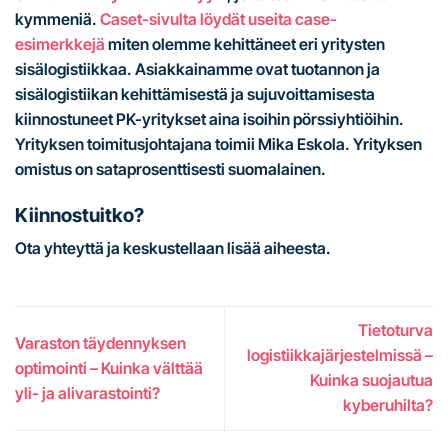
kymmeniä.
Caset-sivulta löydät useita case-
esimerkkejä
miten olemme kehittäneet eri yritysten
sisälogistiikkaa. Asiakkainamme ovat tuotannon ja
sisälogistiikan kehittämisestä ja sujuvoittamisesta
kiinnostuneet PK-yritykset aina isoihin pörssiyhtiöihin.
Yrityksen toimitusjohtajana toimii Mika Eskola. Yrityksen
omistus on sataprosenttisesti suomalainen.
Kiinnostuitko?
Ota yhteyttä ja keskustellaan lisää aiheesta.
Tietoturva
Varaston täydennyksen
logistiikkajärjestelmissä –
optimointi – Kuinka välttää
Kuinka suojautua
yli- ja alivarastointi?
kyberuhilta?