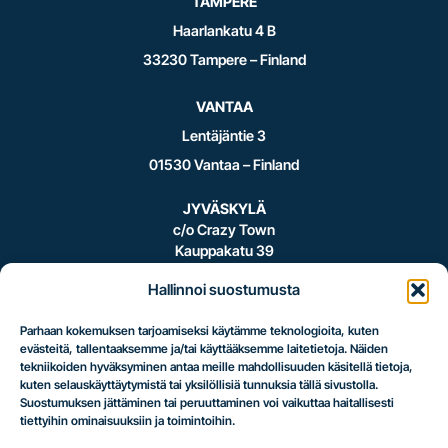
TAMPERE
Haarlankatu 4 B
33230 Tampere – Finland
VANTAA
Lentäjäntie 3
01530 Vantaa – Finland
JYVÄSKYLÄ
c/o Crazy Town
Kauppakatu 39
40100 Jyväskylä – Finland
Hallinnoi suostumusta
Parhaan kokemuksen tarjoamiseksi käytämme teknologioita, kuten
evästeitä, tallentaaksemme ja/tai käyttääksemme laitetietoja. Näiden
Logistiikan
tekniikoiden hyväksyminen antaa meille mahdollisuuden käsitellä tietoja,
kuten selauskäyttäytymistä tai yksilöllisiä tunnuksia tällä sivustolla.
Suostumuksen jättäminen tai peruuttaminen voi vaikuttaa haitallisesti
tiettyihin ominaisuuksiin ja toimintoihin.