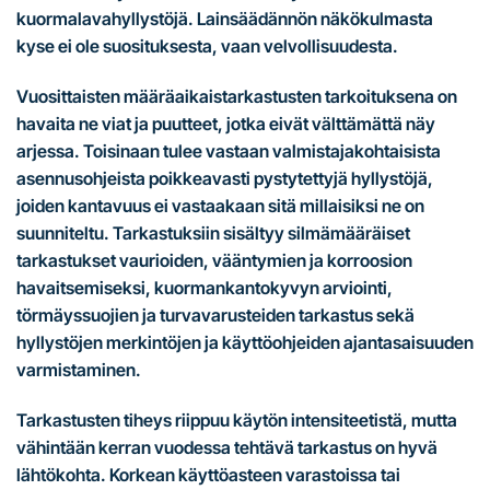
kuormalavahyllystöjä. Lainsäädännön näkökulmasta
kyse ei ole suosituksesta, vaan velvollisuudesta.
Vuosittaisten määräaikaistarkastusten tarkoituksena on
havaita ne viat ja puutteet, jotka eivät välttämättä näy
arjessa. Toisinaan tulee vastaan valmistajakohtaisista
asennusohjeista poikkeavasti pystytettyjä hyllystöjä,
joiden kantavuus ei vastaakaan sitä millaisiksi ne on
suunniteltu. Tarkastuksiin sisältyy silmämääräiset
tarkastukset vaurioiden, vääntymien ja korroosion
havaitsemiseksi, kuormankantokyvyn arviointi,
törmäyssuojien ja turvavarusteiden tarkastus sekä
hyllystöjen merkintöjen ja käyttöohjeiden ajantasaisuuden
varmistaminen.
Tarkastusten tiheys riippuu käytön intensiteetistä, mutta
vähintään kerran vuodessa tehtävä tarkastus on hyvä
lähtökohta. Korkean käyttöasteen varastoissa tai