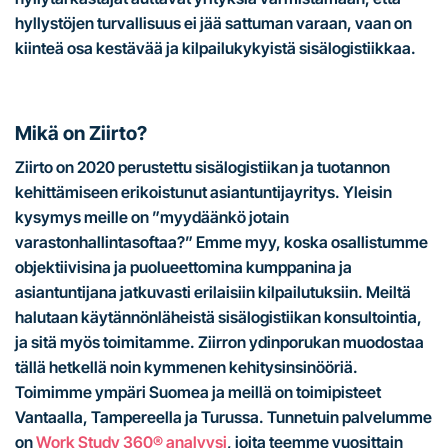
hyllystöjen turvallisuus ei jää sattuman varaan, vaan on
kiinteä osa kestävää ja kilpailukykyistä sisälogistiikkaa.
Mikä on Ziirto?
Ziirto on 2020 perustettu sisälogistiikan ja tuotannon
kehittämiseen erikoistunut asiantuntijayritys. Yleisin
kysymys meille on ”myydäänkö jotain
varastonhallintasoftaa?” Emme myy, koska osallistumme
objektiivisina ja puolueettomina kumppanina ja
asiantuntijana jatkuvasti erilaisiin kilpailutuksiin. Meiltä
halutaan käytännönläheistä sisälogistiikan konsultointia,
ja sitä myös toimitamme. Ziirron ydinporukan muodostaa
tällä hetkellä noin kymmenen kehitysinsinööriä.
Toimimme ympäri Suomea ja meillä on toimipisteet
Vantaalla, Tampereella ja Turussa. Tunnetuin palvelumme
on
Work Study 360® analyysi
, joita teemme vuosittain