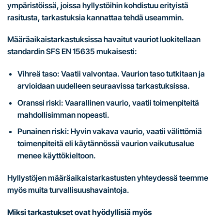
ympäristöissä, joissa hyllystöihin kohdistuu erityistä
rasitusta, tarkastuksia kannattaa tehdä useammin.
Määräaikaistarkastuksissa havaitut vauriot luokitellaan
standardin SFS EN 15635 mukaisesti:
Vihreä taso: Vaatii valvontaa. Vaurion taso tutkitaan ja
arvioidaan uudelleen seuraavissa tarkastuksissa.
Oranssi riski: Vaarallinen vaurio, vaatii toimenpiteitä
mahdollisimman nopeasti.
Punainen riski: Hyvin vakava vaurio, vaatii välittömiä
toimenpiteitä eli käytännössä vaurion vaikutusalue
menee käyttökieltoon.
Hyllystöjen määräaikaistarkastusten yhteydessä teemme
myös muita turvallisuushavaintoja.
Miksi tarkastukset ovat hyödyllisiä myös