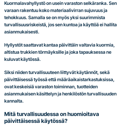
Kuormalavahyllystö on usein varaston selkäranka. Sen
varaan rakentuu koko materiaalivirran sujuvuus ja
tehokkuus. Samalla se on myös yksi suurimmista
turvallisuusriskeistä, jos sen kuntoa ja käyttöä ei hallita
asianmukaisesti.
Hyllystöt saattavat kantaa päivittäin valtavia kuormia,
altistua trukkien törmäyksille ja joka tapauksessa ne
kuluvat käytössä.
Siksi niiden turvallisuuteen liittyvät käytännöt, sekä
päivittäisessä työssä että määräaikaistarkastuksissa,
ovat keskeisiä varaston toiminnan, tuotteiden
asianmukaisen käsittelyn ja henkilöstön turvallisuuden
kannalta.
Mitä turvallisuudessa on huomioitava
päivittäisessä käytössä?