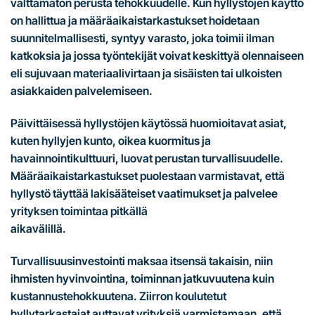
välttämätön perusta tehokkuudelle. Kun hyllystöjen käyttö
on hallittua ja määräaikaistarkastukset hoidetaan
suunnitelmallisesti, syntyy varasto, joka toimii ilman
katkoksia ja jossa työntekijät voivat keskittyä olennaiseen
eli sujuvaan materiaalivirtaan ja sisäisten tai ulkoisten
asiakkaiden palvelemiseen.
Päivittäisessä hyllystöjen käytössä huomioitavat asiat,
kuten hyllyjen kunto, oikea kuormitus ja
havainnointikulttuuri, luovat perustan turvallisuudelle.
Määräaikaistarkastukset puolestaan varmistavat, että
hyllystö täyttää lakisääteiset vaatimukset ja palvelee
yrityksen toimintaa pitkällä
aikavälillä.
Turvallisuusinvestointi maksaa itsensä takaisin, niin
ihmisten hyvinvointina, toiminnan jatkuvuutena kuin
kustannustehokkuutena. Ziirron koulutetut
hyllytarkastajat auttavat yrityksiä varmistamaan, että