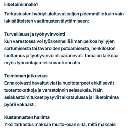
liiketoiminnalle?
Tarkastusten hyödyt ulottuvat paljon pidemmälle kuin vain
lakisääteisten vaatimusten täyttämiseen:
Turvallisuus ja työhyvinvointi
Kun varastossa voi työskennellä ilman pelkoa hyllyjen
sortumisesta tai tavaroiden putoamisesta, henkilöstön
luottamus ja työhyvinvointi paranevat. Tämä on tärkeää
myös työnantajamielikuvan kannalta.
Toiminnan jatkuvuus
Ennakoivasti havaitut viat ja huoltotarpeet ehkäisevät
tuotantokatkoja ja varastoinnin seisauksia. Näin
asiakastoimitukset pysyvät aikataulussa ja liiketoiminta
pyörii vakaasti.
Kustannusten hallinta
Yksi tarkastus maksaa murto-osan siitä, mitä maksaisi