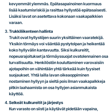
kevyemmät ylemmäs. Epätasapainoinen kuormaus
lisää kaatumisriskiä ja rasittaa hyllystöä epätasaisesti.
Lisäksi lavat on asetettava kokonaan vaakapalkkien
varaan.
Trukkiliikenteen hallinta
Trukit ovat hyllystöjen suurin yksittäinen vaaratekijä.
Yksikin törmäys voi vääntää pystytolpan ja heikentää
koko hyllyvälin kantavuutta. Siksi kulkureitit,
nopeusrajoitukset ja törmäyssuojat ovatolennainen osa
turvallisuutta. Henkilöstön kouluttaminen varovaisiin
ajotapoihin on vähintään yhtä tärkeää kuin fyysiset
suojaukset. Yhtä lailla lavan oikeaoppiminen
nostaminen hyllyyn ja sieltä pois ilman vaakapalkkeja
pitkin laahaamista on osa hyllyjen asianmukaista
käyttöä.
Selkeät kulkureitit ja järjestys
Kun varasto on siisti ja käytävät pidetään vapaina,