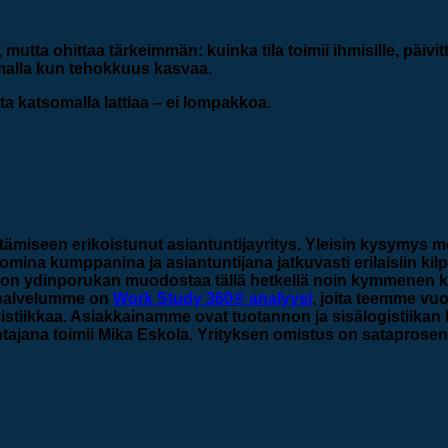
mutta ohittaa tärkeimmän: kuinka tila toimii ihmisille, päivit
amalla kun tehokkuus kasvaa.
ita katsomalla lattiaa – ei lompakkoa.
ittämiseen erikoistunut asiantuntijayritys. Yleisin kysymys 
ina kumppanina ja asiantuntijana jatkuvasti erilaisiin kilp
Ziirron ydinporukan muodostaa tällä hetkellä noin kymmenen
n palvelumme on
Work Study 360® analyysi
, joita teemme vu
gistiikkaa. Asiakkainamme ovat tuotannon ja sisälogistiikan 
ohtajana toimii Mika Eskola. Yrityksen omistus on sataprosen