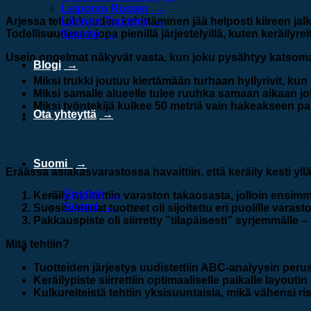
Leipomo Rosten
Arjessa tehokkuuden kehittäminen jää helposti kiireen jalkoi
Lännen Tractors
Todellisuudessa jopa pienillä järjestelyillä, kuten keräilyre
Suunto
Usein ongelmat näkyvät vasta, kun joku pysähtyy katsom
Blogi
Miksi trukki joutuu kiertämään turhaan hyllyrivit, kun r
Miksi samalle alueelle tulee ruuhka samaan aikaan j
Miksi työntekijä kulkee 50 metriä vain hakeakseen p
Ota yhteyttä
Esimerkki: Kolme muutosta, jotka muuttivat arj
Suomi
Eräässä asiakasvarastossa havaittiin, että keräily kesti yl
English
Keräily aloitettiin varaston takaosasta
, jolloin ensim
Suomi
Suosituimmat tuotteet oli sijoitettu eri puolille varast
Pakkauspiste oli siirretty ”tilapäisesti” syrjemmälle
– 
Mitä tehtiin?
Tuotteiden järjestys uudistettiin ABC-analyysin perus
Keräilypiste siirrettiin optimaaliselle paikalle layouti
Kulkureiteistä tehtiin yksisuuntaisia, mikä vähensi ri