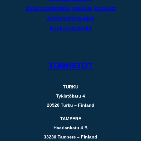
Uuden suunnittelu, toteutus ja muutot
Asiantuntija-leasing
Kuukausipalvelut
TOIMISTOT
TURKU
Tykistökatu 4
20520 Turku – Finland
TAMPERE
Haarlankatu 4 B
33230 Tampere – Finland