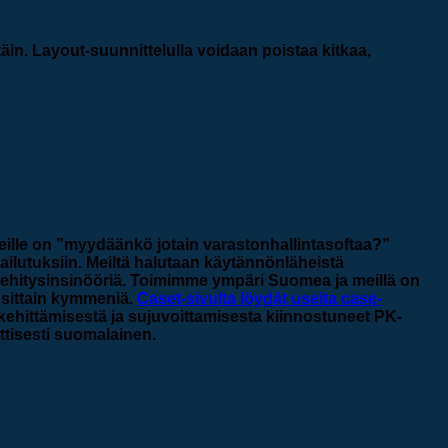
täin. Layout-suunnittelulla voidaan poistaa kitkaa,
meille on ”myydäänkö jotain varastonhallintasoftaa?”
ailutuksiin. Meiltä halutaan käytännönläheistä
 kehitysinsinööriä. Toimimme ympäri Suomea ja meillä on
osittain kymmeniä.
Caset-sivulta löydät useita case-
kehittämisestä ja sujuvoittamisesta kiinnostuneet PK-
ttisesti suomalainen.