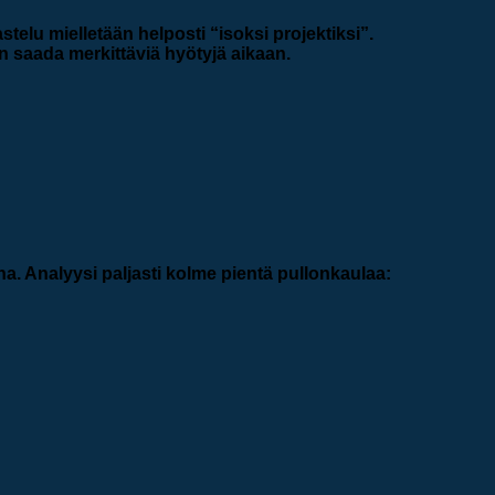
stelu mielletään helposti “isoksi projektiksi”.
aan saada merkittäviä hyötyjä aikaan.
na. Analyysi paljasti kolme pientä pullonkaulaa: