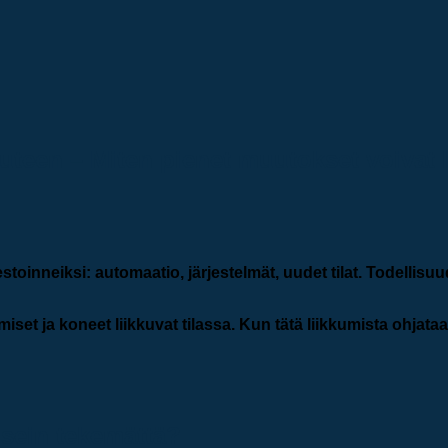
uteen – Miten pienet muutokset voivat 
oinneiksi: automaatio, järjestelmät, uudet tilat. Todellisuu
 ihmiset ja koneet liikkuvat tilassa. Kun tätä liikkumista oh
usein tekemättä?