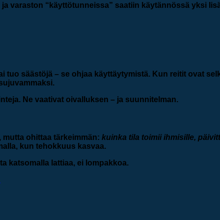
 ja varaston “käyttötunneissa” saatiin käytännössä yksi lis
 tuo säästöjä – se ohjaa käyttäytymistä. Kun reitit ovat selk
i sujuvammaksi.
inteja. Ne vaativat oivalluksen – ja suunnitelman.
a, mutta ohittaa tärkeimmän:
kuinka tila toimii ihmisille, päivit
malla, kun tehokkuus kasvaa.
ita katsomalla lattiaa, ei lompakkoa.
!