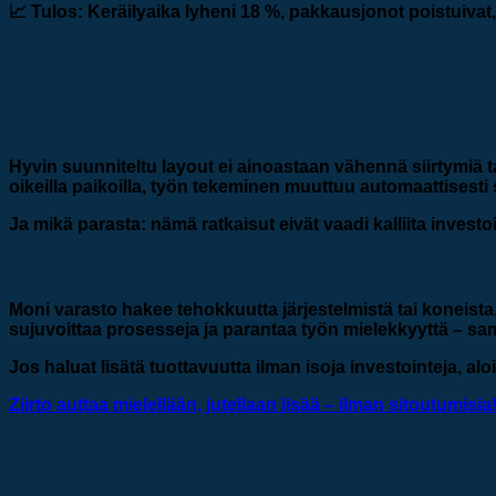
📈
Tulos:
Keräilyaika lyheni 18 %, pakkausjonot poistuivat,
Layout on arjen ohjausjärjestelmä
Hyvin suunniteltu layout ei ainoastaan vähennä siirtymiä tai
oikeilla paikoilla, työn tekeminen muuttuu automaattisest
Ja mikä parasta: nämä ratkaisut eivät vaadi kalliita investo
Fiksu layout on hiljainen tehokkuuden moottori
Moni varasto hakee tehokkuutta järjestelmistä tai koneist
sujuvoittaa prosesseja ja parantaa työn mielekkyyttä – sa
Jos haluat lisätä tuottavuutta ilman isoja investointeja, alo
Ziirto auttaa mielellään, jutellaan lisää – ilman sitoutumisia