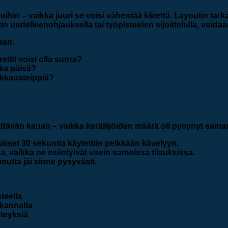
hin – vaikka juuri se voisi vähentää kiirettä. Layoutin tarka
itin uudelleenohjauksella tai työpisteiden sijoittelulla, void
aan:
eitti voisi olla suora?
oka päivä?
akkausteippiä?
en
lättävän kauan – vaikka keräilijöiden määrä oli pysynyt sama
mäiset 30 sekuntia käytettiin pelkkään kävelyyn.
oa
, vaikka ne esiintyivät usein samoissa tilauksissa.
mutta jäi sinne pysyvästi.
teella
n kannalta
steyksiä