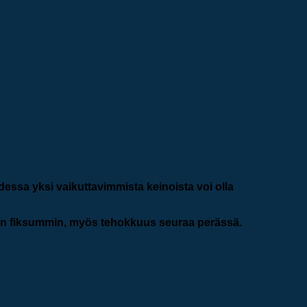
lisätä tehokkuutta?
dessa yksi vaikuttavimmista keinoista voi olla
jataan fiksummin, myös tehokkuus seuraa perässä.