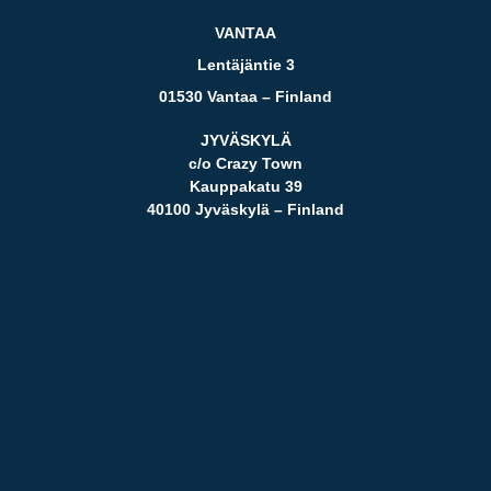
VANTAA
Lentäjäntie 3
01530 Vantaa – Finland
JYVÄSKYLÄ
c/o Crazy Town
Kauppakatu 39
40100 Jyväskylä – Finland
tiikan uusi