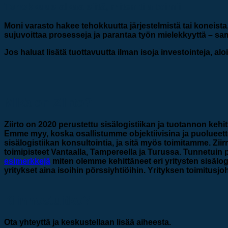
Tehokkuus alkaa siitä, miten tila toimii
Moni varasto hakee tehokkuutta järjestelmistä tai koneista, 
sujuvoittaa prosesseja ja parantaa työn mielekkyyttä – s
Jos haluat lisätä tuottavuutta ilman isoja investointeja, alo
Mikä on Ziirto?
Ziirto on 2020 perustettu sisälogistiikan ja tuotannon keh
Emme myy, koska osallistumme objektiivisina ja puolueettom
sisälogistiikan konsultointia, ja sitä myös toimitamme. 
toimipisteet Vantaalla, Tampereella ja Turussa. Tunnetui
esimerkkejä
miten olemme kehittäneet eri yritysten sisälo
yritykset aina isoihin pörssiyhtiöihin. Yrityksen toimitusj
Kiinnostuitko?
Ota yhteyttä ja keskustellaan lisää aiheesta.