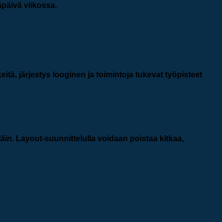
äpäivä viikossa.
eitä, järjestys looginen ja toimintoja tukevat työpisteet
täin.
Layout-suunnittelulla voidaan poistaa kitkaa,