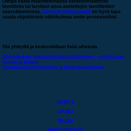
Oletpa vasta määrittelemässä varastonhallinnan
tavoitteita tai tarvitset apua asetettujen tavoitteiden
saavuttamisessa,
Ziirron kehitysprojekti
on hyvä tapa
saada objektiivista näkökulmaa omiin prosesseihisi.
Kiinnostuitko?
Ota yhteyttä ja keskustellaan lisää aiheesta.
Objektiivinen ratkaisujen kilpailuttaminen – sovellukset,
koneet ja laitteet
Onnistunut työntutkimus ja tehtäväanalytiikka
MEISTÄ
CASET
BLOGI
YHTEYSTIEDOT