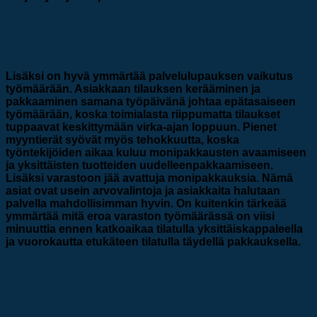
Mitattava varastonhallinta ja
asiakaslupaus
Lisäksi on hyvä ymmärtää palvelulupauksen vaikutus
työmäärään. Asiakkaan tilauksen kerääminen ja
pakkaaminen samana työpäivänä johtaa epätasaiseen
työmäärään, koska toimialasta riippumatta tilaukset
tuppaavat keskittymään virka-ajan loppuun. Pienet
myyntierät syövät myös tehokkuutta, koska
työntekijöiden aikaa kuluu monipakkausten avaamiseen
ja yksittäisten tuotteiden uudelleenpakkaamiseen.
Lisäksi varastoon jää avattuja monipakkauksia. Nämä
asiat ovat usein arvovalintoja ja asiakkaita halutaan
palvella mahdollisimman hyvin. On kuitenkin tärkeää
ymmärtää mitä eroa varaston työmäärässä on viisi
minuuttia ennen katkoaikaa tilatulla yksittäiskappaleella
ja vuorokautta etukäteen tilatulla täydellä pakkauksella.
Varastohallinnan mittaristo lähtee
tavoitteesta