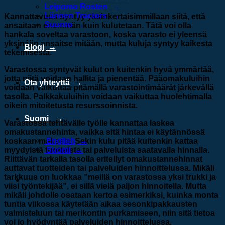
Leipomo Rosten
Lännen Tractors
Kannattavuus syntyy yksinkertaisimmillaan siitä, että
Suunto
ansaitaan enemmän kuin kulutetaan. Tätä voi olla
hankala soveltaa varastoon, koska varasto ei yleensä
yksinään ansaitse mitään, mutta kuluja syntyy kaikesta
Blogi
tekemisestä.
Varastossa syntyvät kulut on kuitenkin hyvä ymmärtää,
jotta niitä voidaan hallita ja pienentää. Pääomakuluihin
Ota yhteyttä
voidaan vaikuttaa pitämällä varastointimäärät järkevällä
tasolla. Palkkakuluihin voidaan vaikuttaa huolehtimalla
oikein mitoitetusta resurssoinnista.
Suomi
Varastossa tehtävälle työlle kannattaa laskea
omakustannehinta, vaikka sitä hintaa ei käytännössä
English
koskaan makseta. Sekin kulu pitää kuitenkin kattaa
Suomi
myydyistä tuotteista tai palveluista saatavalla hinnalla.
Riittävän tarkalla tasolla eritellyt omakustannehinnat
auttavat tuotteiden tai palveluiden hinnoittelussa. Mikäli
tarkkuus on luokkaa ”meillä on varastossa yksi trukki ja
viisi työntekijää”, ei sillä vielä paljon hinnoitella. Mutta
mikäli johdolle osataan kertoa esimerkiksi, kuinka monta
tuntia viikossa käytetään aikaa sesonkipakkausten
valmisteluun tai merikontin purkamiseen, niin sitä tietoa
voi jo hyödyntää palveluiden hinnoittelussa.