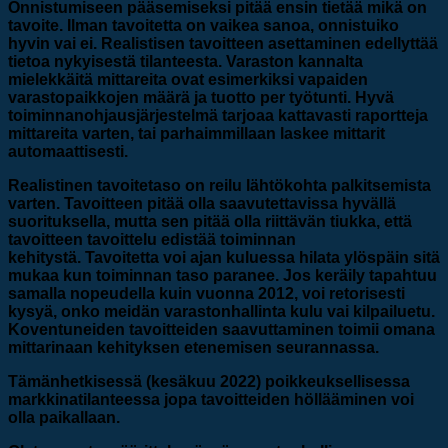
Onnistumiseen pääsemiseksi pitää ensin tietää mikä on
tavoite. Ilman tavoitetta on vaikea sanoa, onnistuiko
hyvin vai ei. Realistisen tavoitteen asettaminen edellyttää
tietoa nykyisestä tilanteesta. Varaston kannalta
mielekkäitä mittareita ovat esimerkiksi vapaiden
varastopaikkojen määrä ja tuotto per työtunti. Hyvä
toiminnanohjausjärjestelmä tarjoaa kattavasti raportteja
mittareita varten, tai parhaimmillaan laskee mittarit
automaattisesti.
Realistinen tavoitetaso on reilu lähtökohta palkitsemista
varten.
Tavoitteen pitää olla saavutettavissa hyvällä
suorituksella, mutta sen pitää olla riittävän tiukka, että
tavoitteen tavoittelu edistää toiminnan
kehitystä.
Tavoitetta voi ajan kuluessa hilata ylöspäin sitä
mukaa kun toiminnan taso paranee. Jos keräily tapahtuu
samalla nopeudella kuin vuonna 2012, voi retorisesti
kysyä, onko meidän varastonhallinta kulu vai kilpailuetu.
Koventuneiden tavoitteiden saavuttaminen toimii omana
mittarinaan kehityksen etenemisen seurannassa.
Tämänhetkisessä (kesäkuu 2022) poikkeuksellisessa
markkinatilanteessa jopa tavoitteiden höllääminen voi
olla paikallaan.