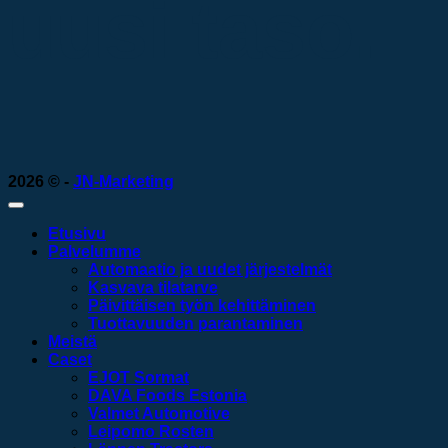
uusi taso.
2026 © -
JN-Marketing
Etusivu
Palvelumme
Automaatio ja uudet järjestelmät
Kasvava tilatarve
Päivittäisen työn kehittäminen
Tuottavuuden parantaminen
Meistä
Caset
EJOT Sormat
DAVA Foods Estonia
Valmet Automotive
Leipomo Rosten