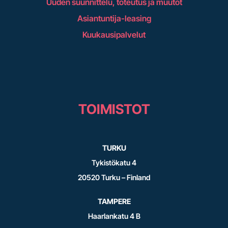
Uuden suunnittelu, toteutus ja muutot
Asiantuntija-leasing
Kuukausipalvelut
TOIMISTOT
TURKU
Tykistökatu 4
20520 Turku – Finland
TAMPERE
Haarlankatu 4 B