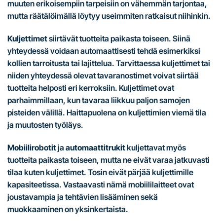
muuten erikoisempiin tarpeisiin on vähemmän tarjontaa,
mutta räätälöimällä löytyy useimmiten ratkaisut niihinkin.
Kuljettimet
siirtävät tuotteita paikasta toiseen. Siinä
yhteydessä voidaan automaattisesti tehdä esimerkiksi
kollien tarroitusta tai lajittelua. Tarvittaessa kuljettimet tai
niiden yhteydessä olevat tavaranostimet voivat siirtää
tuotteita helposti eri kerroksiin. Kuljettimet ovat
parhaimmillaan, kun tavaraa liikkuu paljon samojen
pisteiden välillä. Haittapuolena on kuljettimien viemä tila
ja muutosten työläys.
Mobiilirobotit
ja
automaattitrukit
kuljettavat myös
tuotteita paikasta toiseen, mutta ne eivät varaa jatkuvasti
tilaa kuten kuljettimet. Tosin eivät pärjää kuljettimille
kapasiteetissa. Vastaavasti nämä mobiililaitteet ovat
joustavampia ja tehtävien lisääminen sekä
muokkaaminen on yksinkertaista.