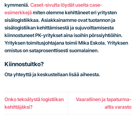
kymmeniä.
Caset-sivulta löydät useita case-
esimerkkejä
miten olemme kehittäneet eri yritysten
sisälogistiikkaa. Asiakkainamme ovat tuotannon ja
sisälogistiikan kehittämisestä ja sujuvoittamisesta
kiinnostuneet PK-yritykset aina isoihin pörssiyhtiöihin.
Yrityksen toimitusjohtajana toimii Mika Eskola. Yrityksen
omistus on sataprosenttisesti suomalainen.
Kiinnostuitko?
Ota yhteyttä ja keskustellaan lisää aiheesta.
Onko tekoälystä logistiikan
Vaarallinen ja tapaturma-
kehittäjäksi?
altis varasto