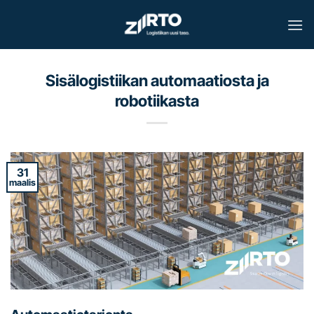
Skip
to
content
Sisälogistiikan automaatiosta ja
robotiikasta
31
maalis