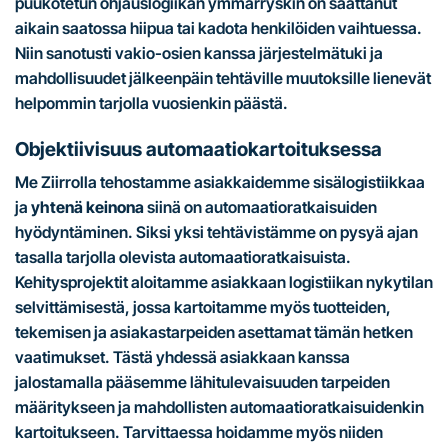
puukotetun ohjauslogiikan ymmärryskin on saattanut
aikain saatossa hiipua tai kadota henkilöiden vaihtuessa.
Niin sanotusti vakio-osien kanssa järjestelmätuki ja
mahdollisuudet jälkeenpäin tehtäville muutoksille lienevät
helpommin tarjolla vuosienkin päästä.
Objektiivisuus automaatiokartoituksessa
Me Ziirrolla tehostamme asiakkaidemme sisälogistiikkaa
ja
yhtenä keinona
siinä on automaatioratkaisuiden
hyödyntäminen. Siksi yksi tehtävistämme on pysyä ajan
tasalla tarjolla olevista automaatioratkaisuista.
Kehitysprojektit aloitamme asiakkaan logistiikan nykytilan
selvittämisestä, jossa kartoitamme myös tuotteiden,
tekemisen ja asiakastarpeiden asettamat tämän hetken
vaatimukset. Tästä yhdessä asiakkaan kanssa
jalostamalla pääsemme lähitulevaisuuden tarpeiden
määritykseen ja mahdollisten automaatioratkaisuidenkin
kartoitukseen. Tarvittaessa hoidamme myös niiden