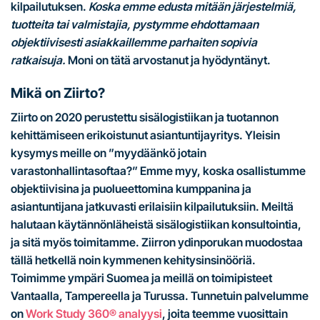
kilpailutuksen.
Koska emme edusta mitään järjestelmiä,
tuotteita tai valmistajia, pystymme ehdottamaan
objektiivisesti asiakkaillemme parhaiten sopivia
ratkaisuja.
Moni on tätä arvostanut ja hyödyntänyt.
Mikä on Ziirto?
Ziirto on 2020 perustettu sisälogistiikan ja tuotannon
kehittämiseen erikoistunut asiantuntijayritys. Yleisin
kysymys meille on ”myydäänkö jotain
varastonhallintasoftaa?” Emme myy, koska osallistumme
objektiivisina ja puolueettomina kumppanina ja
asiantuntijana jatkuvasti erilaisiin kilpailutuksiin. Meiltä
halutaan käytännönläheistä sisälogistiikan konsultointia,
ja sitä myös toimitamme. Ziirron ydinporukan muodostaa
tällä hetkellä noin kymmenen kehitysinsinööriä.
Toimimme ympäri Suomea ja meillä on toimipisteet
Vantaalla, Tampereella ja Turussa. Tunnetuin palvelumme
on
Work Study 360® analyysi
, joita teemme vuosittain