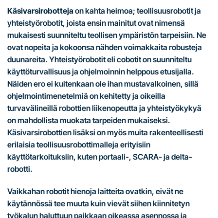
Käsivarsirobotteja
on kahta heimoa; teollisuusrobotit ja
yhteistyörobotit, joista ensin mainitut ovat nimensä
mukaisesti suunniteltu teollisen ympäristön tarpeisiin. Ne
ovat nopeita ja kokoonsa nähden voimakkaita robusteja
duunareita. Yhteistyörobotit eli cobotit on suunniteltu
käyttöturvallisuus ja ohjelmoinnin helppous etusijalla.
Näiden ero ei kuitenkaan ole ihan mustavalkoinen, sillä
ohjelmointimenetelmiä on kehitetty ja oikeilla
turvavälineillä robottien liikenopeutta ja yhteistyökykyä
on mahdollista muokata tarpeiden mukaiseksi.
Käsivarsirobottien lisäksi on myös muita rakenteellisesti
erilaisia teollisuusrobottimalleja erityisiin
käyttötarkoituksiin, kuten portaali-, SCARA- ja delta-
robotti.
Vaikkahan robotit hienoja laitteita ovatkin, eivät ne
käytännössä tee muuta kuin vievät siihen kiinnitetyn
työkalun haluttuun paikkaan oikeassa asennossa ja