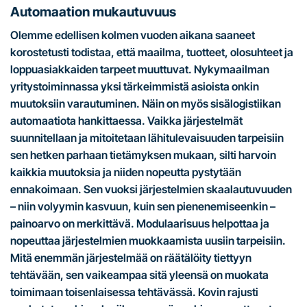
Automaation mukautuvuus
Olemme edellisen kolmen vuoden aikana saaneet
korostetusti todistaa, että maailma, tuotteet, olosuhteet ja
loppuasiakkaiden tarpeet muuttuvat. Nykymaailman
yritystoiminnassa yksi tärkeimmistä asioista onkin
muutoksiin varautuminen. Näin on myös sisälogistiikan
automaatiota hankittaessa. Vaikka järjestelmät
suunnitellaan ja mitoitetaan lähitulevaisuuden tarpeisiin
sen hetken parhaan tietämyksen mukaan, silti harvoin
kaikkia muutoksia ja niiden nopeutta pystytään
ennakoimaan. Sen vuoksi järjestelmien skaalautuvuuden
– niin volyymin kasvuun, kuin sen pienenemiseenkin –
painoarvo on merkittävä. Modulaarisuus helpottaa ja
nopeuttaa järjestelmien muokkaamista uusiin tarpeisiin.
Mitä enemmän järjestelmää on räätälöity tiettyyn
tehtävään, sen vaikeampaa sitä yleensä on muokata
toimimaan toisenlaisessa tehtävässä. Kovin rajusti