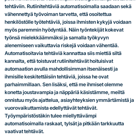
tehtäviin. Rutiinitehtäviä automatisoimalla saadaan sekä
vähennettyä työvoiman tarvetta, että osoitettua
henkilöstölle työtehtäviä, joissa ihmisten kykyjä voidaan
myös paremmin hyödyntää. Näin työntekijät kokevat
työnsä mielekkäämmäksi ja samalla työkyvyn
alenemiseen vaikuttavia riskejä voidaan vähentää.
Automatisoitavia tehtäviä kannattaa siis miettiä siltä
kannalta, että toistuvat rutiinitehtävät hoituisivat
automaation avulla mahdollisimman itsenäisesti ja
ihmisille keskitettäisiin tehtäviä, joissa he ovat
parhaimmillaan. Sen lisäksi, että me ihmiset olemme
konetta joustavampia ja näppäriä käsistämme, meiltä
onnistuu myös ajattelua, asiayhteyksien ymmärtämistä ja
vuorovaikuttamista edellyttävät tehtävät.
Työympäristöstäkin tulee miellyttävämpi
automatisoimalla raskaat, tylsät ja pitkään tarkkuutta
vaativat tehtävät.