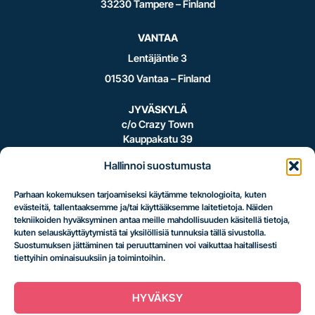
33230 Tampere – Finland
VANTAA
Lentäjäntie 3
01530 Vantaa – Finland
JYVÄSKYLÄ
c/o Crazy Town
Kauppakatu 39
40100 Jyväskylä – Finland
Hallinnoi suostumusta
Parhaan kokemuksen tarjoamiseksi käytämme teknologioita, kuten
evästeitä, tallentaaksemme ja/tai käyttääksemme laitetietoja. Näiden
Logistiikan
tekniikoiden hyväksyminen antaa meille mahdollisuuden käsitellä tietoja,
kuten selauskäyttäytymistä tai yksilöllisiä tunnuksia tällä sivustolla.
Suostumuksen jättäminen tai peruuttaminen voi vaikuttaa haitallisesti
tiettyihin ominaisuuksiin ja toimintoihin.
uusi taso.
HYVÄKSY