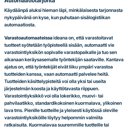
Automaatiotarjonta
Käydäänpä aluksi hieman läpi, minkälaisesta tarjonnasta
nykypäivänä on kyse, kun puhutaan sisälogistiikan
automaatiosta.
Varastoautomaateissa
ideana on, että varastoitavat
tuotteet syötetään työpisteellä sisään, automaatti vie
varastointiyksikön sopivalle varastopaikalle ja tuo sen
aikanaan keräysasemalle työntekijän saataville. Kantava
ajatus on, että työntekijät eivät liiku ympäri varastoa
tuotteiden kanssa, vaan automaatti palvelee heitä.
Tuotteiden käsittelypisteitä voi olla yksi tai useita
järjestelmän koosta ja käyttötavasta riippuen.
Varastointiyksikkö voi olla lokerikko, muovi- tai
pahvilaatikko, standardikokoinen kuormalava, ylikoinen
lava tms. Pienille tuotteille ja yleisesti käytössä oleville
varastointiyksiköille löytyy helpommin valmiita
ratkaisuita. Kuormalavaa suuremmille tuotteille tai