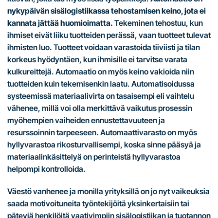
nykypäivän sisälogistiikassa tehostamisen keino, jota ei
kannata jättää huomioimatta.
Tekeminen tehostuu, kun
ihmiset eivät liiku tuotteiden perässä, vaan tuotteet tulevat
ihmisten luo. Tuotteet voidaan varastoida tiiviisti ja tilan
korkeus hyödyntäen, kun ihmisille ei tarvitse varata
kulkureittejä. Automaatio on myös keino vakioida niin
tuotteiden kuin tekemisenkin laatu. Automatisoidussa
systeemissä materiaalivirta on tasaisempi eli vaihtelu
vähenee, millä voi olla merkittävä vaikutus prosessin
myöhempien vaiheiden ennustettavuuteen ja
resurssoinnin tarpeeseen. Automaattivarasto on myös
hyllyvarastoa rikosturvallisempi, koska sinne pääsyä ja
materiaalinkäsittelyä on perinteistä hyllyvarastoa
helpompi kontrolloida.
Väestö vanhenee ja monilla yrityksillä on jo nyt vaikeuksia
saada motivoituneita työntekijöitä yksinkertaisiin tai
päteviä henkilöitä vaativimpiin sisälogistiikan ja tuotannon