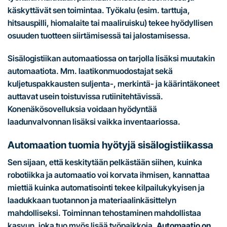
käskyttävät sen toimintaa. Työkalu (esim. tarttuja,
hitsauspilli, hiomalaite tai maaliruisku) tekee hyödyllisen
osuuden tuotteen siirtämisessä tai jalostamisessa.
Sisälogistiikan automaatiossa on tarjolla lisäksi muutakin
automaatiota. Mm. laatikonmuodostajat sekä
kuljetuspakkausten suljenta-, merkintä- ja käärintäkoneet
auttavat usein toistuvissa rutiinitehtävissä.
Konenäkösovelluksia voidaan hyödyntää
laadunvalvonnan lisäksi vaikka inventaariossa.
Automaation tuomia hyötyjä sisälogistiikassa
Sen sijaan, että keskitytään pelkästään siihen, kuinka
robotiikka ja automaatio voi korvata ihmisen, kannattaa
miettiä kuinka automatisointi tekee kilpailukykyisen ja
laadukkaan tuotannon ja materiaalinkäsittelyn
mahdolliseksi. Toiminnan tehostaminen mahdollistaa
kasvun, joka tuo myös lisää työpaikkoja.
Automaatio on