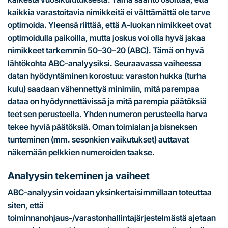
kaikkia varastoitavia nimikkeitä ei välttämättä ole tarve
optimoida. Yleensä riittää, että A-luokan nimikkeet ovat
optimoidulla paikoilla, mutta joskus voi olla hyvä jakaa
nimikkeet tarkemmin 50–30–20 (ABC). Tämä on hyvä
lähtökohta ABC-analyysiksi. Seuraavassa vaiheessa
datan hyödyntäminen korostuu: varaston hukka (turha
kulu) saadaan vähennettyä minimiin, mitä parempaa
dataa on hyödynnettävissä ja mitä parempia päätöksiä
teet sen perusteella. Yhden numeron perusteella harva
tekee hyviä päätöksiä. Oman toimialan ja bisneksen
tunteminen (mm. sesonkien vaikutukset) auttavat
näkemään pelkkien numeroiden taakse.
Analyysin tekeminen ja vaiheet
ABC-analyysin voidaan yksinkertaisimmillaan toteuttaa
siten, että
toiminnanohjaus-/varastonhallintajärjestelmästä ajetaan