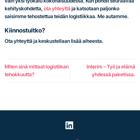
vain yksi työkalu kokonaisuudessa. Kun pohdit seuraavaa
kehityskohdetta,
ota yhteyttä
ja katsotaan paljonko
saisimme tehostettua teidän logistiikkaa. Me autamme.
Kiinnostuitko?
Ota yhteyttä ja keskustellaan lisää aiheesta.
Miten sinä mittaat logistiikan
Interim – Työ ja elämä
tehokkuutta?
yhdessä paketissa.