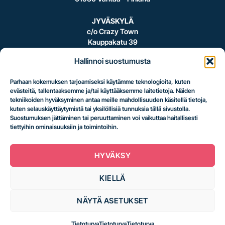
JYVÄSKYLÄ
c/o Crazy Town
Kauppakatu 39
40100 Jyväskylä – Finland
Hallinnoi suostumusta
Parhaan kokemuksen tarjoamiseksi käytämme teknologioita, kuten
evästeitä, tallentaaksemme ja/tai käyttääksemme laitetietoja. Näiden
Logistiikan
tekniikoiden hyväksyminen antaa meille mahdollisuuden käsitellä tietoja,
kuten selauskäyttäytymistä tai yksilöllisiä tunnuksia tällä sivustolla.
Suostumuksen jättäminen tai peruuttaminen voi vaikuttaa haitallisesti
tiettyihin ominaisuuksiin ja toimintoihin.
uusi taso.
HYVÄKSY
KIELLÄ
NÄYTÄ ASETUKSET
Tietoturva
Tietoturva
Tietoturva