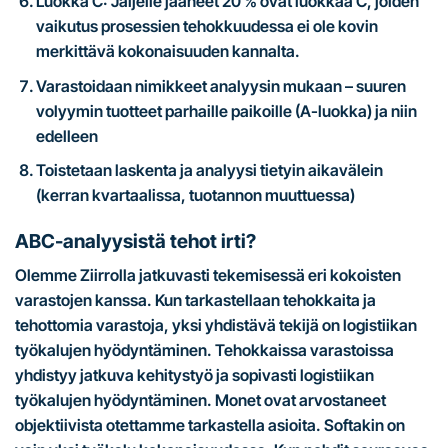
Luokka C: Jäljelle jääneet 20 % ovat luokkaa C, joiden
vaikutus prosessien tehokkuudessa ei ole kovin
merkittävä kokonaisuuden kannalta.
Varastoidaan nimikkeet analyysin mukaan – suuren
volyymin tuotteet parhaille paikoille (A-luokka) ja niin
edelleen
Toistetaan laskenta ja analyysi tietyin aikavälein
(kerran kvartaalissa, tuotannon muuttuessa)
ABC-analyysistä tehot irti?
Olemme Ziirrolla jatkuvasti tekemisessä eri kokoisten
varastojen kanssa. Kun tarkastellaan tehokkaita ja
tehottomia varastoja, yksi yhdistävä tekijä on logistiikan
työkalujen hyödyntäminen. Tehokkaissa varastoissa
yhdistyy jatkuva kehitystyö ja sopivasti logistiikan
työkalujen hyödyntäminen. Monet ovat arvostaneet
objektiivista otettamme tarkastella asioita. Softakin on