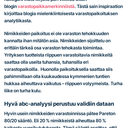
blogin
varastopaikkamerkinnöistä
. Tästä sain inspiraation
kirjoittaa blogia mielenkiintoisesta varastopaikoituksen
analytiikasta.
Nimikkeiden paikoitus ei ole varaston tehokkuuden
kannalta ihan mitätön asia. Nimikkeiden sijoittelu on
erittäin tärkeä osa varaston tehokasta toimintaa.
Yrityksen tuotteista riippuen varastoitavia nimikkeitä
saattaa olla useita tuhansia, tuhansilla eri
varastopaikoilla. Huonolla paikoituksella saattaa siis
pahimmillaan olla kuukaudessa kymmenien tuntien
hukkaa aiheuttava vaikutus – riippuen volyymeista. Turha
liike on turha kulu.
Hyvä abc-analyysi perustuu validiin dataan
Hyvin usein nimikkeiden varastoinnissa pätee Pareton
80/20 sääntö. Eli 20 % nimikkeistä aiheuttaa 80 %
kaikesta vuosikulutuksesta. Tämä sääntö osoittaa, että