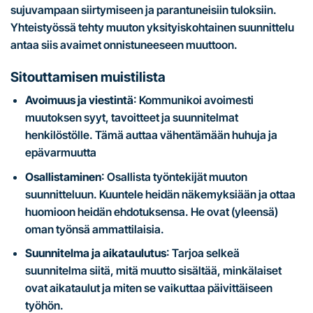
sujuvampaan siirtymiseen ja parantuneisiin tuloksiin.
Yhteistyössä tehty muuton yksityiskohtainen suunnittelu
antaa siis avaimet onnistuneeseen muuttoon.
Sitouttamisen muistilista
Avoimuus ja viestintä
: Kommunikoi avoimesti
muutoksen syyt, tavoitteet ja suunnitelmat
henkilöstölle. Tämä auttaa vähentämään huhuja ja
epävarmuutta
Osallistaminen
: Osallista työntekijät muuton
suunnitteluun. Kuuntele heidän näkemyksiään ja ottaa
huomioon heidän ehdotuksensa. He ovat (yleensä)
oman työnsä ammattilaisia.
Suunnitelma ja aikataulutus
: Tarjoa selkeä
suunnitelma siitä, mitä muutto sisältää, minkälaiset
ovat aikataulut ja miten se vaikuttaa päivittäiseen
työhön.