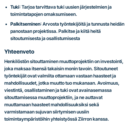
Tuki
: Tarjoa tarvittava tuki uusien järjestelmien ja
toimintatapojen omaksumiseen.
Palkitseminen
: Arvosta työntekijöitä ja tunnusta heidän
panostaan projektissa. Palkitse ja kiitä heitä
sitoutumisesta ja osallistumisesta
Yhteenveto
Henkilöstön sitouttaminen muuttoprojektiin on investointi,
joka maksaa itsensä takaisin monin tavoin. Sitoutuneet
työntekijät ovat valmiita ottamaan vastaan haasteet ja
mahdollisuudet, jotka muutto tuo mukanaan. Avoimuus,
viestintä, osallistaminen ja tuki ovat avainasemassa
sitouttamisessa muuttoprojektiin, ja ne auttavat
muuttamaan haasteet mahdollisuuksiksi sekä
varmistamaan sujuvan siirtymisen uusiin
toimintaympäristöihin yhteistyössä Ziirron kanssa.