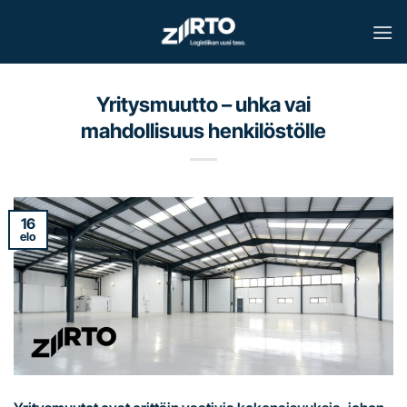
Skip
to
content
Yritysmuutto – uhka vai
mahdollisuus henkilöstölle
16
elo