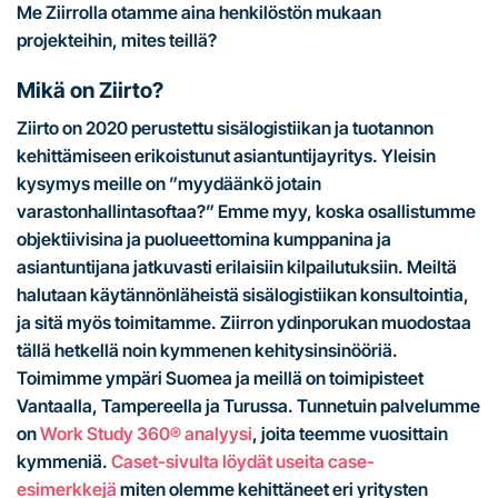
Me Ziirrolla otamme aina henkilöstön mukaan
projekteihin, mites teillä?
Mikä on Ziirto?
Ziirto on 2020 perustettu sisälogistiikan ja tuotannon
kehittämiseen erikoistunut asiantuntijayritys. Yleisin
kysymys meille on ”myydäänkö jotain
varastonhallintasoftaa?” Emme myy, koska osallistumme
objektiivisina ja puolueettomina kumppanina ja
asiantuntijana jatkuvasti erilaisiin kilpailutuksiin. Meiltä
halutaan käytännönläheistä sisälogistiikan konsultointia,
ja sitä myös toimitamme. Ziirron ydinporukan muodostaa
tällä hetkellä noin kymmenen kehitysinsinööriä.
Toimimme ympäri Suomea ja meillä on toimipisteet
Vantaalla, Tampereella ja Turussa. Tunnetuin palvelumme
on
Work Study 360® analyysi
, joita teemme vuosittain
kymmeniä.
Caset-sivulta löydät useita case-
esimerkkejä
miten olemme kehittäneet eri yritysten