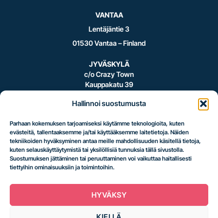
VANTAA
Lentäjäntie 3
01530 Vantaa – Finland
JYVÄSKYLÄ
c/o Crazy Town
Kauppakatu 39
40100 Jyväskylä – Finland
Hallinnoi suostumusta
Parhaan kokemuksen tarjoamiseksi käytämme teknologioita, kuten
evästeitä, tallentaaksemme ja/tai käyttääksemme laitetietoja. Näiden
Logistiikan
tekniikoiden hyväksyminen antaa meille mahdollisuuden käsitellä tietoja,
kuten selauskäyttäytymistä tai yksilöllisiä tunnuksia tällä sivustolla.
Suostumuksen jättäminen tai peruuttaminen voi vaikuttaa haitallisesti
tiettyihin ominaisuuksiin ja toimintoihin.
uusi taso.
HYVÄKSY
KIELLÄ