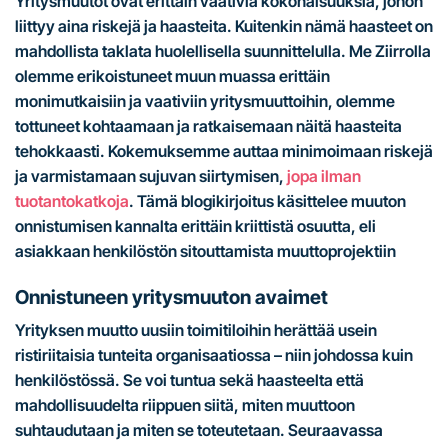
Yritysmuutot ovat erittäin vaativia kokonaisuuksia, johon
liittyy aina riskejä ja haasteita. Kuitenkin nämä haasteet on
mahdollista taklata huolellisella suunnittelulla. Me Ziirrolla
olemme erikoistuneet muun muassa erittäin
monimutkaisiin ja vaativiin yritysmuuttoihin, olemme
tottuneet kohtaamaan ja ratkaisemaan näitä haasteita
tehokkaasti. Kokemuksemme auttaa minimoimaan riskejä
ja varmistamaan sujuvan siirtymisen,
jopa ilman
tuotantokatkoja
. Tämä blogikirjoitus käsittelee muuton
onnistumisen kannalta erittäin kriittistä osuutta, eli
asiakkaan henkilöstön sitouttamista muuttoprojektiin
Onnistuneen yritysmuuton avaimet
Yrityksen muutto uusiin toimitiloihin herättää usein
ristiriitaisia tunteita organisaatiossa – niin johdossa kuin
henkilöstössä. Se voi tuntua sekä haasteelta että
mahdollisuudelta riippuen siitä, miten muuttoon
suhtaudutaan ja miten se toteutetaan. Seuraavassa