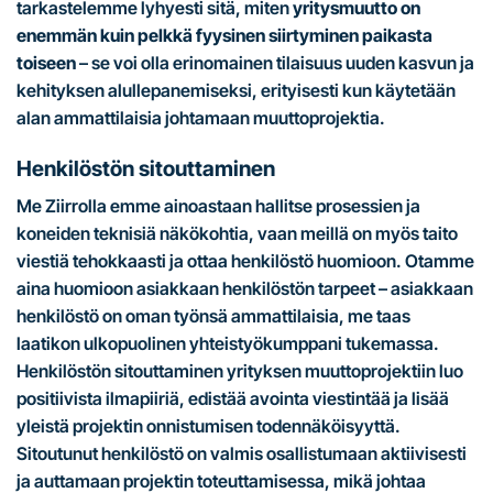
tarkastelemme lyhyesti sitä, miten
yritysmuutto on
enemmän kuin pelkkä fyysinen siirtyminen paikasta
toiseen
– se voi olla erinomainen tilaisuus uuden kasvun ja
kehityksen alullepanemiseksi, erityisesti kun käytetään
alan ammattilaisia johtamaan muuttoprojektia.
Henkilöstön sitouttaminen
Me Ziirrolla emme ainoastaan hallitse prosessien ja
koneiden teknisiä näkökohtia, vaan meillä on myös taito
viestiä tehokkaasti ja ottaa henkilöstö huomioon. Otamme
aina huomioon asiakkaan henkilöstön tarpeet – asiakkaan
henkilöstö on oman työnsä ammattilaisia, me taas
laatikon ulkopuolinen yhteistyökumppani tukemassa.
Henkilöstön sitouttaminen yrityksen muuttoprojektiin luo
positiivista ilmapiiriä, edistää avointa viestintää ja lisää
yleistä projektin onnistumisen todennäköisyyttä.
Sitoutunut henkilöstö on valmis osallistumaan aktiivisesti
ja auttamaan projektin toteuttamisessa, mikä johtaa