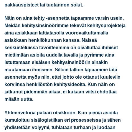
pakkauspisteet tai tuotannon solut.
Näin on aina tehty -asennetta tapaamme varsin usein.
Meidän kehitysinsinöörimme tekevät kehitysprojekteja
aina asiakkaan lattiatasolla vuorovaikuttamalla
asiakkaan henkilökunnan kanssa. Näissä
keskusteluissa tavoitteemme on oivalluttaa ihmiset
miettimään asioita uudella tavalla ja pyrimme aina
istuttamaan sisäisen kehitysinsinöörin ainakin
muutamaan ihmiseen. Silloin tällöin tapaamme tätä
asennetta myös niin, ettei johto ole ottanut kuuleviin
korviinsa henkilöstön kehitysideoita. Kun näin on
jatkunut pidemmän aikaa, ei kukaan viitsi ehdottaa
mitään uutta.
Yhteenvetona palaan otsikkoon.
Kun pieniä asioita
kumuloituu sisälogistiikan eri prosesseissa ja siihen
yhdistetään volyymi, tuhlataan turhaan ja luodaan