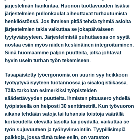
järjestelmän hankintaa. Huonon tuottavuuden lisäksi
järjestelmien pullonkaulat aiheuttavat turhautumista
henkilöstössä. Jos ihmisen pitää tehdä tyhmiä asioita
järjestelmien takia vaikuttaa se jokapäiväiseen
tyytyväisyyteen. Järjestelmistä puhuttaessa on syytä
nostaa esiin myös niiden keskinäinen integroituminen.
Siinä huomaamme paljon puutteita, jotka johtavat
hyvin usein turhan työn tekemiseen.
Tasapäistetty työergonomia on suurin syy heikkoon
työtyytyväisyyteen tuotannossa ja sisälogistiikassa.
Tällä tarkoitan esimerkiksi työpisteiden
säädettävyyden puutteita. Ihmisten pituusero yhdellä
työpisteellä on helposti 30 senttimetriä. Kun työvuoron
aikana tehdään satoja tai tuhansia toistoja väärällä
korkeudella olevalta tasolta tai pöydältä, vaikuttaa se
työn sujuvuuteen ja työhyvinvointiin. Tyypillisimpiä
paikkoja, jossa tämä tulee esiin, on varaston