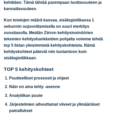
kehittäen. Tämä tähtää parempaan tuottavuuteen ja
kannattavuuteen.
Kun toistojen määrä kasvaa, sisälogistiikassa 1
sekunnin sujuvoittamisella on suuri merkitys
vuositasolla
. Meidän Ziirron kehitysinsinöörien
tekemien kehityshankkeiden pohjalta voimme tehdä
top 5 listan yleisimmistä kehityskohteista. Nämä
kehityskohteet pätevät niin tuotantoon kuin
sisälogistiikkaan.
TOP 5 kehityskohteet
Puutteelliset prosessit ja ohjeet
Näin on aina tehty -asenne
Analytiikan puute
Järjestelmien aiheuttamat viiveet ja ylimääräiset
painallukset