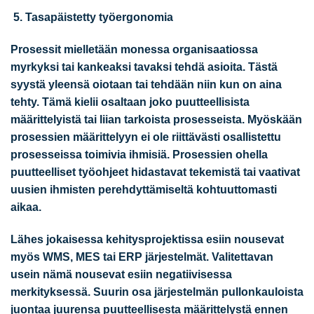
Tasapäistetty työergonomia
Prosessit mielletään monessa organisaatiossa
myrkyksi tai kankeaksi tavaksi tehdä asioita. Tästä
syystä yleensä oiotaan tai tehdään niin kun on aina
tehty. Tämä kielii osaltaan joko puutteellisista
määrittelyistä tai liian tarkoista prosesseista. Myöskään
prosessien määrittelyyn ei ole riittävästi osallistettu
prosesseissa toimivia ihmisiä. Prosessien ohella
puutteelliset työohjeet hidastavat tekemistä tai vaativat
uusien ihmisten perehdyttämiseltä kohtuuttomasti
aikaa.
Lähes jokaisessa kehitysprojektissa esiin nousevat
myös WMS, MES tai ERP järjestelmät. Valitettavan
usein nämä nousevat esiin negatiivisessa
merkityksessä. Suurin osa järjestelmän pullonkauloista
juontaa juurensa puutteellisesta määrittelystä ennen