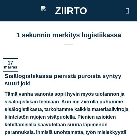
Skip
to
content
1 sekunnin merkitys logistiikassa
17
marras
Sisälogistiikassa pienistä puroista syntyy
suuri joki
Tämä vanha sanonta sopii hyvin myös tuotannon ja
sisälogistiikan teemaan. Kun me Ziirrolla puhumme
sisälogistiikasta, tarkoitamme kaikkia materiaalivirtoja
kiinteistön rajojen sisäpuolella. Pienien asioiden
kehittämisellä saavutetaan suuria läpimenon
parannuksia. Ihmisiä unohtamatta, työn mielekkyyttä