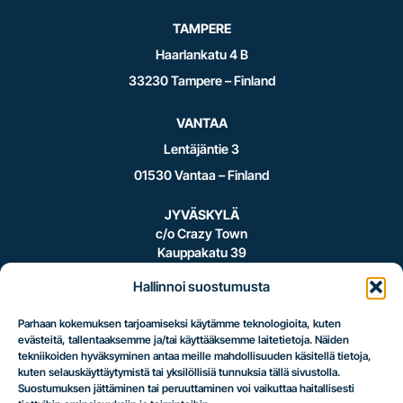
TAMPERE
Haarlankatu 4 B
33230 Tampere – Finland
VANTAA
Lentäjäntie 3
01530 Vantaa – Finland
JYVÄSKYLÄ
c/o Crazy Town
Kauppakatu 39
40100 Jyväskylä – Finland
Hallinnoi suostumusta
Parhaan kokemuksen tarjoamiseksi käytämme teknologioita, kuten
evästeitä, tallentaaksemme ja/tai käyttääksemme laitetietoja. Näiden
Logistiikan
tekniikoiden hyväksyminen antaa meille mahdollisuuden käsitellä tietoja,
kuten selauskäyttäytymistä tai yksilöllisiä tunnuksia tällä sivustolla.
Suostumuksen jättäminen tai peruuttaminen voi vaikuttaa haitallisesti