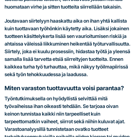
huomataan virhe ja sitten tuotteita siirrellään takaisin.
Joutavaan siirtelyyn haaskattu aika on ihan yhtä kallista
kuin tuottavaan työhönkin käytetty aika. Lisäksi jokainen
tuotteen käsittelykerta lisää sen vaurioitumisen riskiä ja
ahtaissa väleissä liikkuminen heikentää työturvallisuutta.
Siirtely, joka ei kuulu prosessiin, hidastaa työtä ja yleensä
samalla lisää tarvetta etsiä siirreltyjen tuotteita. Ennen
kaikkea turha työ turhauttaa, mikä näkyy työilmapiirissä
sekä työn tehokkuudessa ja laadussa.
Miten varaston tuottavuutta voisi parantaa?
Työntutkimuksella on hyödyllistä selvittää mitä
työvaiheissa ihan oikeasti tehdään. Se tarjoaa oivan
keinon tunnistaa kaikki niin tarpeelliset kuin
tarpeettomatkin vaiheet, siirrot sekä niihin kuluvat ajat.
Varastoanalyysillä tunnistetaan ovatko tuotteet
tarkoituksenmukaisilla paikoilla niiden kierron tai muiden