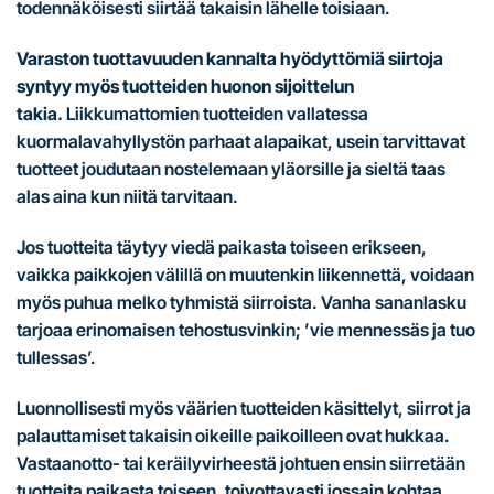
todennäköisesti siirtää takaisin lähelle toisiaan.
Varaston tuottavuuden kannalta hyödyttömiä siirtoja
syntyy myös tuotteiden huonon sijoittelun
takia.
Liikkumattomien tuotteiden vallatessa
kuormalavahyllystön parhaat alapaikat, usein tarvittavat
tuotteet joudutaan nostelemaan yläorsille ja sieltä taas
alas aina kun niitä tarvitaan.
Jos tuotteita täytyy viedä paikasta toiseen erikseen,
vaikka paikkojen välillä on muutenkin liikennettä, voidaan
myös puhua melko tyhmistä siirroista. Vanha sananlasku
tarjoaa erinomaisen tehostusvinkin; ’vie mennessäs ja tuo
tullessas’.
Luonnollisesti myös väärien tuotteiden käsittelyt, siirrot ja
palauttamiset takaisin oikeille paikoilleen ovat hukkaa.
Vastaanotto- tai keräilyvirheestä johtuen ensin siirretään
tuotteita paikasta toiseen, toivottavasti jossain kohtaa