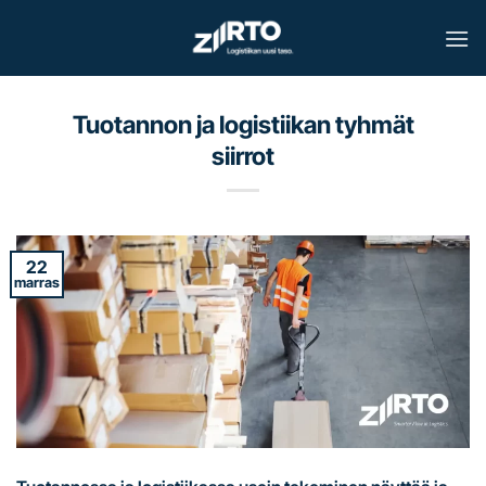
Skip
to
content
Tuotannon ja logistiikan tyhmät
siirrot
22
marras