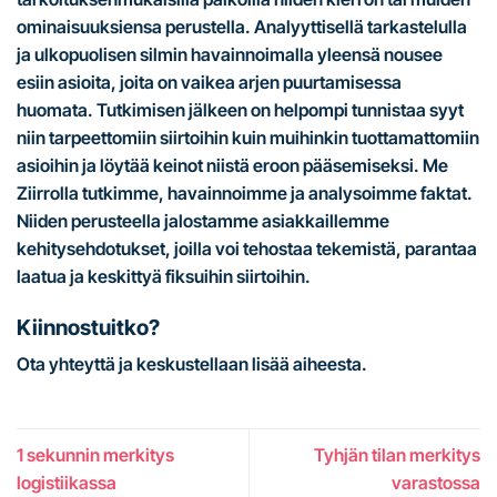
ominaisuuksiensa perustella. Analyyttisellä tarkastelulla
ja ulkopuolisen silmin havainnoimalla yleensä nousee
esiin asioita, joita on vaikea arjen puurtamisessa
huomata. Tutkimisen jälkeen on helpompi tunnistaa syyt
niin tarpeettomiin siirtoihin kuin muihinkin tuottamattomiin
asioihin ja löytää keinot niistä eroon pääsemiseksi. Me
Ziirrolla tutkimme, havainnoimme ja analysoimme faktat.
Niiden perusteella jalostamme asiakkaillemme
kehitysehdotukset, joilla voi tehostaa tekemistä, parantaa
laatua ja keskittyä fiksuihin siirtoihin.
Kiinnostuitko?
Ota yhteyttä ja keskustellaan lisää aiheesta.
1 sekunnin merkitys
Tyhjän tilan merkitys
logistiikassa
varastossa