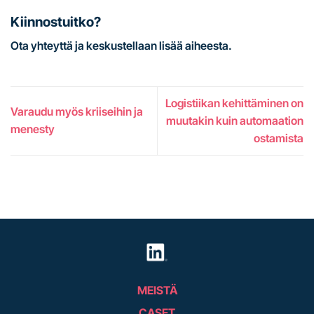
Kiinnostuitko?
Ota yhteyttä ja keskustellaan lisää aiheesta.
Logistiikan kehittäminen on
Varaudu myös kriiseihin ja
muutakin kuin automaation
menesty
ostamista
MEISTÄ
CASET