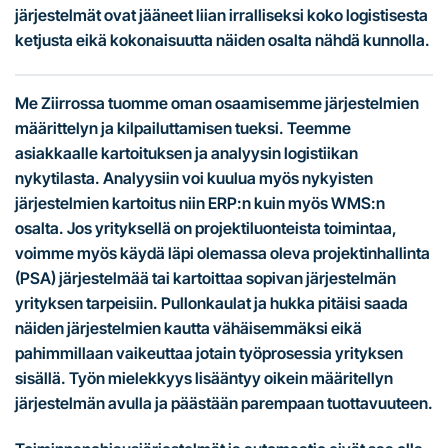
järjestelmät ovat jääneet liian irralliseksi koko logistisesta
ketjusta eikä kokonaisuutta näiden osalta nähdä kunnolla.
Me Ziirrossa tuomme oman osaamisemme järjestelmien
määrittelyn ja kilpailuttamisen tueksi. Teemme
asiakkaalle kartoituksen ja analyysin logistiikan
nykytilasta. Analyysiin voi kuulua myös nykyisten
järjestelmien kartoitus niin ERP:n kuin myös WMS:n
osalta. Jos yrityksellä on projektiluonteista toimintaa,
voimme myös käydä läpi olemassa oleva projektinhallinta
(PSA) järjestelmää tai kartoittaa sopivan järjestelmän
yrityksen tarpeisiin. Pullonkaulat ja hukka pitäisi saada
näiden järjestelmien kautta vähäisemmäksi eikä
pahimmillaan vaikeuttaa jotain työprosessia yrityksen
sisällä. Työn mielekkyys lisääntyy oikein määritellyn
järjestelmän avulla ja päästään parempaan tuottavuuteen.