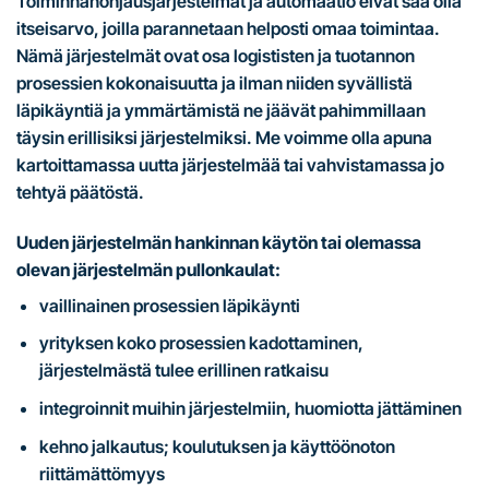
Toiminnanohjausjärjestelmät ja automaatio eivät saa olla
itseisarvo, joilla parannetaan helposti omaa toimintaa.
Nämä järjestelmät ovat osa logististen ja tuotannon
prosessien kokonaisuutta ja ilman niiden syvällistä
läpikäyntiä ja ymmärtämistä ne jäävät pahimmillaan
täysin erillisiksi järjestelmiksi. Me voimme olla apuna
kartoittamassa uutta järjestelmää tai vahvistamassa jo
tehtyä päätöstä.
Uuden järjestelmän hankinnan käytön tai olemassa
olevan järjestelmän pullonkaulat:
vaillinainen prosessien läpikäynti
yrityksen koko prosessien kadottaminen,
järjestelmästä tulee erillinen ratkaisu
integroinnit muihin järjestelmiin, huomiotta jättäminen
kehno jalkautus; koulutuksen ja käyttöönoton
riittämättömyys