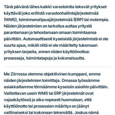
Tänä päivänä lähes kaikki varastointia tekevät yritykset
käyttävät joko erillistä varastonhallintajärjestelmää
(WMS), toiminnanohjausjärjestelmää (ERP) tai molempia.
Näiden järjestelmien on tarkoitus auttaa yritystä
parantamaan ja tehostamaan omaan toimintaansa
päivittäin. Automaattisesti kyseisistä järjestelmistä ei ole
suurta apua, mikäli niitä ei ole määritelty tukemaan
yrityksen tarpeita, ennen niiden käyttöönottoa:
prosesseja, toimintatapoja ja kokonaisuutta.
Me Ziirrossa olemme objektiivinen kumppani, emme
näiden järjestelmien toimittaja. Omassa työssämme
asiakkaillamme törmäämme kyseisiin asioihin päivittäin.
Valitettavan usein WMS tai ERP järjestelmät ovat
vajaakäytössä ja aika nopeasti huomataan, että
käyttöönotto tai prosessien määritys on jäänyt
vaillinaiseksi tai kokonaan tekemättä. Joskus nämä