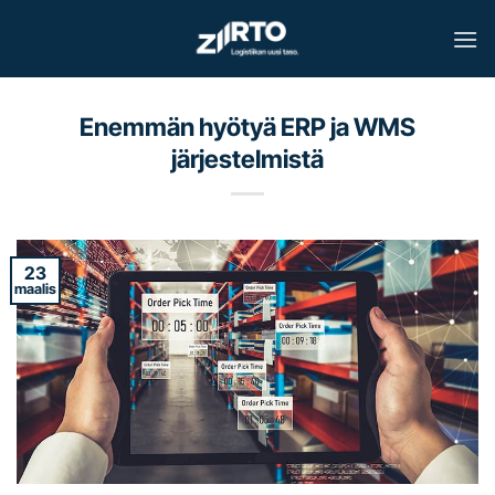
Skip
to
content
Enemmän hyötyä ERP ja WMS
järjestelmistä
23
maalis