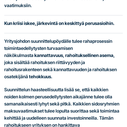
vaatimuksiin.
Kun kriisi iskee, järkevintä on keskittyä perusasioihin.
Yritysjohdon suunnittelupöydälle tulee rahaprosessin
toimintaedellytysten turvaamisen
näkökulmasta
kannattavuus
,
rahoituksellinen asema
,
joka sisältää rahoituksen riittävyyden ja
rahoitusrakenteen sekä kannattavuuden ja rahoituksen
osatekijänä
tehokkuus
.
Suunnittelun haasteellisuutta lisää se, että kaikkien
noiden kolmen perusedellytysten aikajänne tulee olla
samanaikaisesti lyhyt sekä pitkä. Kaikkien sidosryhmien
maksuvaatimukset tulee lopulta suorittaa sekä toimintaa
kehittää ja uudelleen suunnata investoinneilla. Tämän
rahoitukseen yrityksen on hankittava