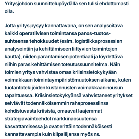
Yritysjohdon suunnittelupöydällä sen tulisi ehdottomasti
olla.
Jotta yritys pysyy kannattavana, on sen analysoitava
kaikki
operatiivisen toimintansa panos-tuotos-
suhteensa tehokkuudet
(esim. logistiikkaprosessien
analysointiin ja kehittämiseen liittyvien toimintojen
kautta), niiden parantamisen potentiaali ja löydettävä
niihin paras kehittämisen toteutussuunnitelma. Näin
toimien yritys vahvistaa omaa kriisinsietokykyään
voimakkaan toimintaympäristömuutoksen aikana, kuten
tuotantotekijöiden kustannusten voimakkaan nousun
tapahtuessa. Kriisinsietokykyänsä vahvistaneet yritykset
selviävät todennäköisemmin rahaprosessiinsa
kohdistuvasta kriisistä, omaavat laajemmat
strategiavaihtoehdot markkinaosuutensa
kasvattamisessa ja ovat erittäin todennäköisesti
kannattavampia kuin kilpailijansa myös ns.