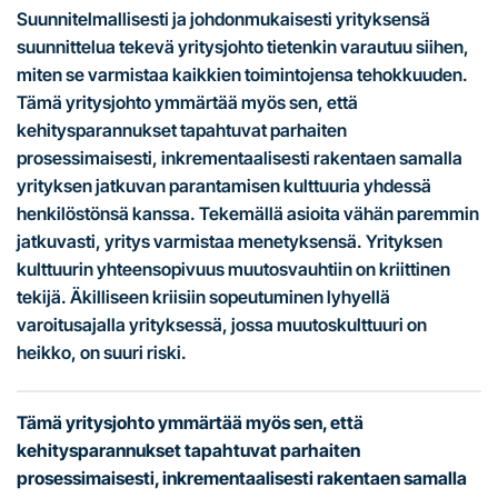
Suunnitelmallisesti ja johdonmukaisesti yrityksensä
suunnittelua tekevä yritysjohto tietenkin varautuu siihen,
miten se varmistaa kaikkien toimintojensa tehokkuuden.
Tämä yritysjohto ymmärtää myös sen, että
kehitysparannukset tapahtuvat parhaiten
prosessimaisesti, inkrementaalisesti rakentaen samalla
yrityksen jatkuvan parantamisen kulttuuria yhdessä
henkilöstönsä kanssa. Tekemällä asioita vähän paremmin
jatkuvasti, yritys varmistaa menetyksensä. Yrityksen
kulttuurin yhteensopivuus muutosvauhtiin on kriittinen
tekijä. Äkilliseen kriisiin sopeutuminen lyhyellä
varoitusajalla yrityksessä, jossa muutoskulttuuri on
heikko, on suuri riski.
Tämä yritysjohto ymmärtää myös sen, että
kehitysparannukset tapahtuvat parhaiten
prosessimaisesti, inkrementaalisesti rakentaen samalla