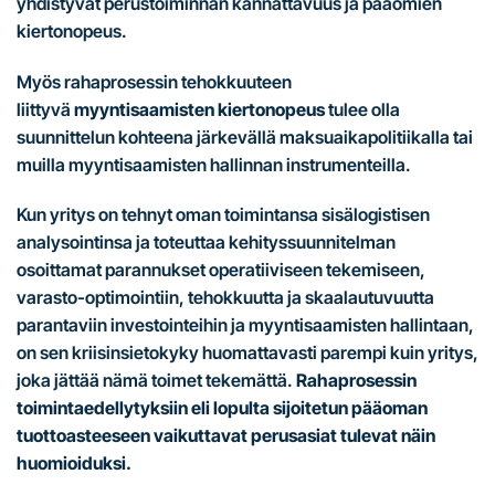
yhdistyvät perustoiminnan kannattavuus ja pääomien
kiertonopeus.
Myös rahaprosessin tehokkuuteen
liittyvä
myyntisaamisten kiertonopeus
tulee olla
suunnittelun kohteena järkevällä maksuaikapolitiikalla tai
muilla myyntisaamisten hallinnan instrumenteilla.
Kun yritys on tehnyt oman toimintansa sisälogistisen
analysointinsa ja toteuttaa kehityssuunnitelman
osoittamat parannukset operatiiviseen tekemiseen,
varasto-optimointiin, tehokkuutta ja skaalautuvuutta
parantaviin investointeihin ja myyntisaamisten hallintaan,
on sen kriisinsietokyky huomattavasti parempi kuin yritys,
joka jättää nämä toimet tekemättä.
Rahaprosessin
toimintaedellytyksiin eli lopulta sijoitetun pääoman
tuottoasteeseen vaikuttavat perusasiat tulevat näin
huomioiduksi.