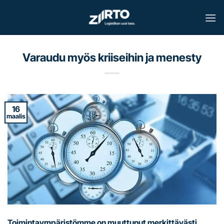
Skip
to
content
Varaudu myös kriiseihin ja menesty
16
maalis
Toimintaympäristömme on muuttunut merkittävästi