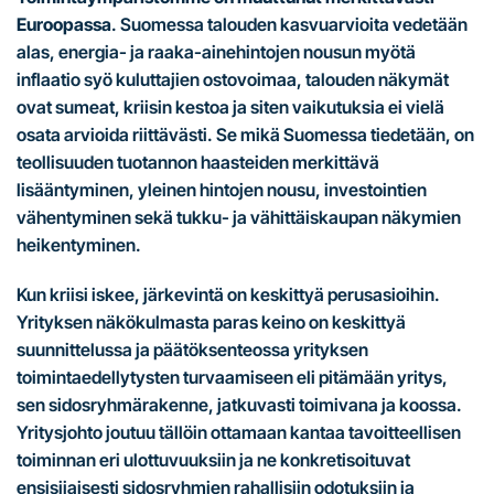
Euroopassa
. Suomessa talouden kasvuarvioita vedetään
alas, energia- ja raaka-ainehintojen nousun myötä
inflaatio syö kuluttajien ostovoimaa, talouden näkymät
ovat sumeat, kriisin kestoa ja siten vaikutuksia ei vielä
osata arvioida riittävästi. Se mikä Suomessa tiedetään, on
teollisuuden tuotannon haasteiden merkittävä
lisääntyminen, yleinen hintojen nousu, investointien
vähentyminen sekä tukku- ja vähittäiskaupan näkymien
heikentyminen.
Kun kriisi iskee, järkevintä on keskittyä perusasioihin.
Yrityksen näkökulmasta paras keino on keskittyä
suunnittelussa ja päätöksenteossa yrityksen
toimintaedellytysten turvaamiseen eli pitämään yritys,
sen sidosryhmärakenne, jatkuvasti toimivana ja koossa.
Yritysjohto joutuu tällöin ottamaan kantaa tavoitteellisen
toiminnan eri ulottuvuuksiin ja ne konkretisoituvat
ensisijaisesti sidosryhmien rahallisiin odotuksiin ja