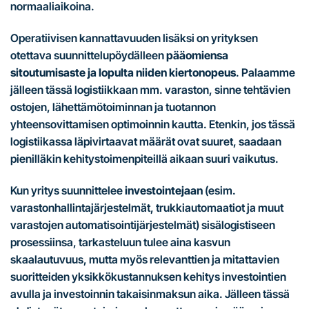
normaaliaikoina.
Operatiivisen kannattavuuden lisäksi on yrityksen
otettava suunnittelupöydälleen
pääomiensa
sitoutumisaste ja lopulta niiden kiertonopeus
. Palaamme
jälleen tässä logistiikkaan mm. varaston, sinne tehtävien
ostojen, lähettämötoiminnan ja tuotannon
yhteensovittamisen optimoinnin kautta. Etenkin, jos tässä
logistiikassa läpivirtaavat määrät ovat suuret, saadaan
pienilläkin kehitystoimenpiteillä aikaan suuri vaikutus.
Kun yritys suunnittelee
investointejaan
(esim.
varastonhallintajärjestelmät, trukkiautomaatiot ja muut
varastojen automatisointijärjestelmät) sisälogistiseen
prosessiinsa, tarkasteluun tulee aina kasvun
skaalautuvuus, mutta myös relevanttien ja mitattavien
suoritteiden yksikkökustannuksen kehitys investointien
avulla ja investoinnin takaisinmaksun aika. Jälleen tässä