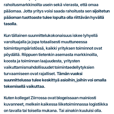
rahoitusmarkkinoilta usein sekä vierasta, että omaa
pääomaa. Jotta yritys voisi saada rahoitusta sen
sijoitetun
pääoman tuottoaste tulee lopulta olla riittävän hyvällä
tasolla
.
Kun tällainen suunnittelukokonaisuus iskee lyhyellä
varoituajalla ja jopa totaalisesti muuttuneessa
toimintaympäristössä, kaikki yrityksen toiminnot ovat
pöydällä. Riippuen tietenkin asemasta markkinoilla,
koosta ja toiminnan laajuudesta, yritysten
vaikuttamismahdollisuudet toimintaedellytyksien
turvaamiseen ovat rajalliset.
Tämän vuoksi
suunnittelussa tulee keskittyä asioihin, joihin voi omalla
tekemisellä vaikuttaa.
Kuten kollegat Ziirrossa ovat blogeissaan mainiosti
kuvanneet, melkein kaikessa liiketoiminnassa logistiikka
on tavalla tai toisella mukana. Tai ainakin kuuluisi olla.