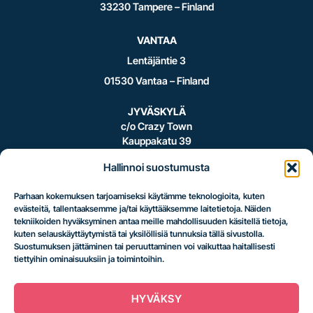
33230 Tampere – Finland
VANTAA
Lentäjäntie 3
01530 Vantaa – Finland
JYVÄSKYLÄ
c/o Crazy Town
Kauppakatu 39
40100 Jyväskylä – Finland
Hallinnoi suostumusta
Parhaan kokemuksen tarjoamiseksi käytämme teknologioita, kuten
evästeitä, tallentaaksemme ja/tai käyttääksemme laitetietoja. Näiden
Logistiikan
tekniikoiden hyväksyminen antaa meille mahdollisuuden käsitellä tietoja,
kuten selauskäyttäytymistä tai yksilöllisiä tunnuksia tällä sivustolla.
Suostumuksen jättäminen tai peruuttaminen voi vaikuttaa haitallisesti
tiettyihin ominaisuuksiin ja toimintoihin.
uusi taso.
HYVÄKSY