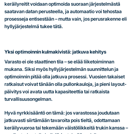
keräilyreitit voidaan optimoida suoraan järjestelmästä
saatavan datan perusteella, ja automaatio voi tehostaa
prosesseja entisestään – mutta vain, jos perusrakenne eli
hyllyjärjestelmä tukee tätä.
Yksi optimoinnin kulmakivistä: jatkuva kehitys
Varasto ei ole staattinen tila – se elää liiketoiminnan
mukana. Siksi myös hyllyjärjestelmän suunnittelun ja
optimoinnin pitää olla jatkuva prosessi. Vuosien takaiset
ratkaisut voivat tänään olla pullonkauloja, ja pieni layout-
päivitys voi avata uutta kapasiteettia tai ratkaista
turvallisuusongelman.
Hyvä nyrkkisääntö on tämä: jos varastossa joudutaan
jatkuvasti siirtämään tavaroita pois tieltä, odottamaan
keräilyvuoroa tai tekemään väistöliikkeitä trukin kanssa –