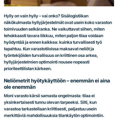
Hylly on vain hylly – vai onko? Sisälogistiikan
näkökulmasta hyllyjärjestelmät ovat usein koko varaston
toimivuuden selkäranka. Ne vaikuttavat siihen, miten
tehokkaasti tavara liikkuu, miten paljon tilaa voidaan
hyödyntää ja ennen kaikkea: kuinka turvallisesti työ
tapahtuu. Kun varastotiloissa maksavat neliöt ja
työntekijöiden turvallisuus on kriittinen osa arkea,
hyllyjärjestelmien optimointi nousee nopeasti
prioriteettilistan kärkeen.
Neliömetrit hyötykäyttöön – enemmän ei aina
ole enemmän
Moni varasto kärsii samasta ongelmasta: tilaa ei
yksinkertaisesti tunnu olevan tarpeeksi. Silti, kun
varastoa tarkastellaan kriittisesti, paljastuu usein
merkittäviä mahdollisuuksia tilankäytön optimointiin.