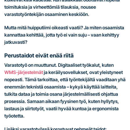
toimituksia ja virheettömiä tilauksia, nousee
varastotyöntekijän osaaminen keskiöön.
Mutta mitä huipputiimi oikeasti vaatii? Ja miten osaamista
kannattaa kehittää, jotta työ ei vain suju – vaan kehittyy
jatkuvasti?
Perustaidot eivät enää riitä
Varastotyö on muuttunut. Digitaaliset työkalut, kuten
WMS-järjestelmät
ja keräilysovellukset, ovat yleistyneet
nopeasti. Tämä tarkoittaa, että työntekijältä vaaditaan yhä
enemmän teknistä osaamista – kykyä käyttää laitteita,
tulkita dataa ja toimia osana järjestelmällisesti ohjattua
prosessia. Samaan aikaan fyysinen työ, kuten hyllytys,
lastaus ja siirtotyöt, vaatii hyvää kuntoa ja ergonomista
työotetta.
Lisäksi varastotyössä korostuvat pehmeät taidot: