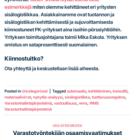
esimerkkejä
miten olemme kehittäneet eri yritysten
sisälogistiikkaa. Asiakkainamme ovat tuotannon ja
sisälogistiikan kehittämisestä ja sujuvoittamisesta
kiinnostuneet PK-yritykset aina isoihin pörssiyhtiöihin.
Yrityksen toimitusjohtajana toimii Mika Eskola. Yrityksen
omistus on sataprosenttisesti suomalainen.
Kiinnostuitko?
Ota yhteyttä ja keskustellaan lisää aiheesta.
Posted in
Uncategorized
|
Tagged
automaatio
,
kehittäminen
,
konsultti
,
materiaalivirrat
,
nykytila-analyysi
,
sisälogistiikka
,
tuottavuusongelma
,
Varastonhallintajärjestelmä
,
vastuullisuus
,
wms
,
WMS
Varastonhallintajärjestelmä
UNCATEGORIZED
Varastotyöntekijän osaamisvaatimukset