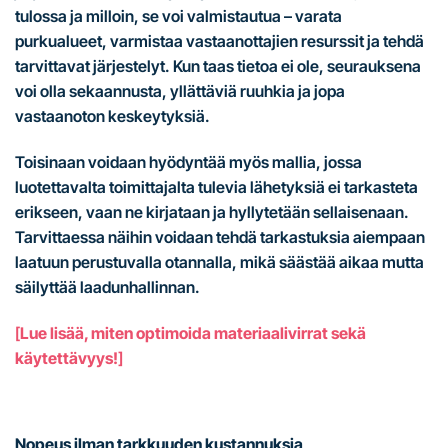
tulossa ja milloin, se voi valmistautua – varata
purkualueet, varmistaa vastaanottajien resurssit ja tehdä
tarvittavat järjestelyt. Kun taas tietoa ei ole, seurauksena
voi olla sekaannusta, yllättäviä ruuhkia ja jopa
vastaanoton keskeytyksiä.
Toisinaan voidaan hyödyntää myös mallia, jossa
luotettavalta toimittajalta tulevia lähetyksiä ei tarkasteta
erikseen, vaan ne kirjataan ja hyllytetään sellaisenaan.
Tarvittaessa näihin voidaan tehdä tarkastuksia aiempaan
laatuun perustuvalla otannalla, mikä säästää aikaa mutta
säilyttää laadunhallinnan.
[
Lue lisää, miten optimoida materiaalivirrat sekä
käytettävyys!
]
Nopeus ilman tarkkuuden kustannuksia