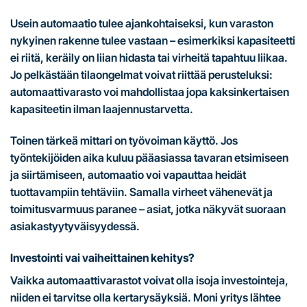
Usein automaatio tulee ajankohtaiseksi, kun varaston
nykyinen rakenne tulee vastaan – esimerkiksi kapasiteetti
ei riitä, keräily on liian hidasta tai virheitä tapahtuu liikaa.
Jo pelkästään tilaongelmat voivat riittää perusteluksi:
automaattivarasto voi mahdollistaa jopa kaksinkertaisen
kapasiteetin ilman laajennustarvetta.
Toinen tärkeä mittari on työvoiman käyttö. Jos
työntekijöiden aika kuluu pääasiassa tavaran etsimiseen
ja siirtämiseen, automaatio voi vapauttaa heidät
tuottavampiin tehtäviin. Samalla virheet vähenevät ja
toimitusvarmuus paranee – asiat, jotka näkyvät suoraan
asiakastyytyväisyydessä.
Investointi vai vaiheittainen kehitys?
Vaikka automaattivarastot voivat olla isoja investointeja,
niiden ei tarvitse olla kertarysäyksiä. Moni yritys lähtee