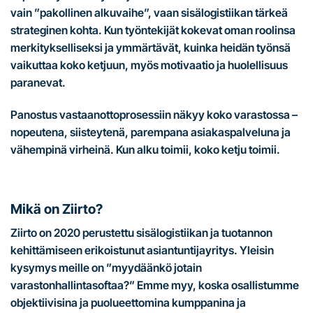
vain ”pakollinen alkuvaihe”, vaan sisälogistiikan tärkeä
strateginen kohta. Kun työntekijät kokevat oman roolinsa
merkitykselliseksi ja ymmärtävät, kuinka heidän työnsä
vaikuttaa koko ketjuun, myös motivaatio ja huolellisuus
paranevat.
Panostus vastaanottoprosessiin näkyy koko varastossa –
nopeutena, siisteytenä, parempana asiakaspalveluna ja
vähempinä virheinä. Kun alku toimii, koko ketju toimii.
Mikä on Ziirto?
Ziirto on 2020 perustettu sisälogistiikan ja tuotannon
kehittämiseen erikoistunut asiantuntijayritys. Yleisin
kysymys meille on ”myydäänkö jotain
varastonhallintasoftaa?” Emme myy, koska osallistumme
objektiivisina ja puolueettomina kumppanina ja