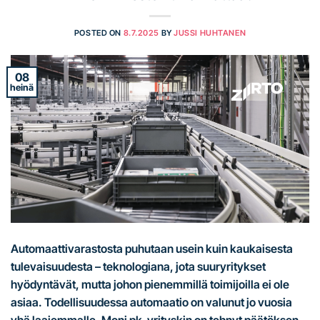
POSTED ON
8.7.2025
BY
JUSSI HUHTANEN
08
heinä
Automaattivarastosta puhutaan usein kuin kaukaisesta
tulevaisuudesta – teknologiana, jota suuryritykset
hyödyntävät, mutta johon pienemmillä toimijoilla ei ole
asiaa. Todellisuudessa automaatio on valunut jo vuosia
yhä laajemmalle. Moni pk-yrityskin on tehnyt päätöksen