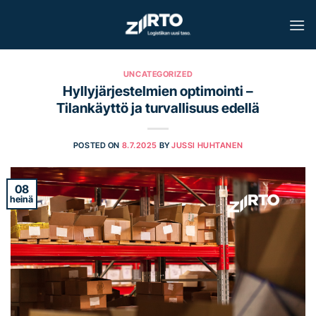
Skip
to
content
UNCATEGORIZED
Hyllyjärjestelmien optimointi –
Tilankäyttö ja turvallisuus edellä
POSTED ON
8.7.2025
BY
JUSSI HUHTANEN
08
heinä