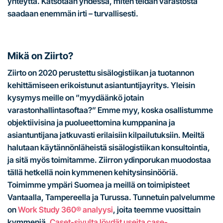
yhteyttä. Katsotaan yhdessä, miten teidän varastosta
saadaan enemmän irti – turvallisesti.
Mikä on Ziirto?
Ziirto on 2020 perustettu sisälogistiikan ja tuotannon
kehittämiseen erikoistunut asiantuntijayritys. Yleisin
kysymys meille on ”myydäänkö jotain
varastonhallintasoftaa?” Emme myy, koska osallistumme
objektiivisina ja puolueettomina kumppanina ja
asiantuntijana jatkuvasti erilaisiin kilpailutuksiin. Meiltä
halutaan käytännönläheistä sisälogistiikan konsultointia,
ja sitä myös toimitamme. Ziirron ydinporukan muodostaa
tällä hetkellä noin kymmenen kehitysinsinööriä.
Toimimme ympäri Suomea ja meillä on toimipisteet
Vantaalla, Tampereella ja Turussa. Tunnetuin palvelumme
on
Work Study 360® analyysi
, joita teemme vuosittain
kymmeniä.
Caset-sivulta löydät useita case-