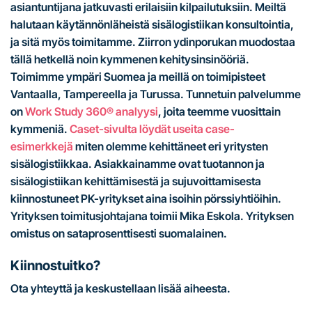
asiantuntijana jatkuvasti erilaisiin kilpailutuksiin. Meiltä
halutaan käytännönläheistä sisälogistiikan konsultointia,
ja sitä myös toimitamme. Ziirron ydinporukan muodostaa
tällä hetkellä noin kymmenen kehitysinsinööriä.
Toimimme ympäri Suomea ja meillä on toimipisteet
Vantaalla, Tampereella ja Turussa. Tunnetuin palvelumme
on
Work Study 360® analyysi
, joita teemme vuosittain
kymmeniä.
Caset-sivulta löydät useita case-
esimerkkejä
miten olemme kehittäneet eri yritysten
sisälogistiikkaa. Asiakkainamme ovat tuotannon ja
sisälogistiikan kehittämisestä ja sujuvoittamisesta
kiinnostuneet PK-yritykset aina isoihin pörssiyhtiöihin.
Yrityksen toimitusjohtajana toimii Mika Eskola. Yrityksen
omistus on sataprosenttisesti suomalainen.
Kiinnostuitko?
Ota yhteyttä ja keskustellaan lisää aiheesta.