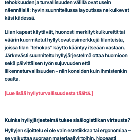
tehokkuuden ja turvallisuuden välillä ovat usein
näennäisiä: hyvin suunnitellussa layoutissa ne kulkevat
käsi kädessä.
Liian kapeat käytävät, huonosti merkityt kulkureitit tai
väärin kuormitetut hyllyt ovat esimerkkejä tilanteista,
joissa tilan ”tehokas” käyttö kääntyy itseään vastaan.
Järkevästi suunniteltu hyllyjärjestelmä ottaa huomioon
sekä päivittäisen työn sujuvuuden että
liikenneturvallisuuden – niin koneiden kuin ihmistenkin
osalta.
[
Lue lisää hyllyturvallisuudesta täältä.
]
Kuinka hyllyjärjestelmä tukee sisälogistiikan virtausta?
Hyllyjen sijoittelu ei ole vain estetiikkaa tai ergonomiaa –
se vaikuttaa suoraan materiaalivirtoihin. Nopeasti