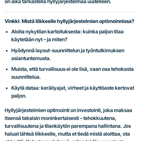
on aika tarkastella hyllyjärjestelmää uudelleen.
Vinkki: Mistä liikkeelle hyllyjärjestelmien optimoinnissa?
Aloita nykytilan kartoituksesta: kuinka paljon tilaa
käytetään nyt – ja miten?
Hyödynnä layout-suunnittelun ja työntutkimuksen
asiantuntemusta.
Muista, että turvallisuus ei ole lisä, vaan osa tehokasta
suunnittelua.
Käytä dataa: keräilyajat, virheet ja käyttöaste kertovat
paljon.
Hyllyjärjestelmien optimointi on investointi, joka maksaa
itsensä takaisin moninkertaisesti – tehokkuutena,
turvallisuutena ja tilankäytön parempana hallintana. Jos
haluat lähteä liikkeelle, mutta et tiedä mistä aloittaa, ota