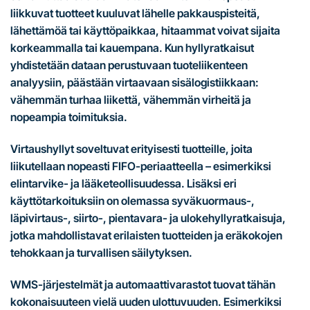
liikkuvat tuotteet kuuluvat lähelle pakkauspisteitä,
lähettämöä tai käyttöpaikkaa, hitaammat voivat sijaita
korkeammalla tai kauempana. Kun hyllyratkaisut
yhdistetään dataan perustuvaan tuoteliikenteen
analyysiin, päästään virtaavaan sisälogistiikkaan:
vähemmän turhaa liikettä, vähemmän virheitä ja
nopeampia toimituksia.
Virtaushyllyt soveltuvat erityisesti tuotteille, joita
liikutellaan nopeasti FIFO-periaatteella – esimerkiksi
elintarvike- ja lääketeollisuudessa. Lisäksi eri
käyttötarkoituksiin on olemassa syväkuormaus-,
läpivirtaus-, siirto-, pientavara- ja ulokehyllyratkaisuja,
jotka mahdollistavat erilaisten tuotteiden ja eräkokojen
tehokkaan ja turvallisen säilytyksen.
WMS-järjestelmät ja automaattivarastot tuovat tähän
kokonaisuuteen vielä uuden ulottuvuuden. Esimerkiksi