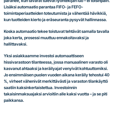
paranee, kun tavarat tulevat työntekijän luo – ei toisinpäin.
Lisäksi automaatio parantaa FIFO- ja FEFO-
toimintaperiaatteiden toteutumista ja vähentää hävikkiä,
kun tuotteiden kierto ja eräseuranta pysyvät hallinnassa.
Koska automaatio tekee toistuvat tehtävät samalla tavalla
joka kerta, prosessi muuttuu ennakoitavaksi ja
hallittavaksi.
Yksi asiakkaamme investoi automaattiseen
hissivarastoon tilanteessa, jossa manuaalinen varasto oli
kasvanut ahtaaksi ja keräilyajat venyivät kohtuuttomiksi.
Jo ensimmäisen puolen vuoden aikana keräily tehostui 40
%, virheet vähenivät merkittävästi ja varaston tilankäyttö
saatiin kaksinkertaistettua. Investoinnin
takaisinmaksuajaksi arvioitiin alle kaksi vuotta – ja se piti
paikkansa.