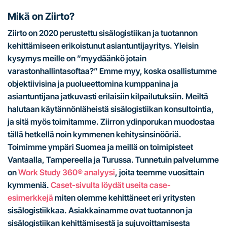
Mikä on Ziirto?
Ziirto on 2020 perustettu sisälogistiikan ja tuotannon
kehittämiseen erikoistunut asiantuntijayritys. Yleisin
kysymys meille on ”myydäänkö jotain
varastonhallintasoftaa?” Emme myy, koska osallistumme
objektiivisina ja puolueettomina kumppanina ja
asiantuntijana jatkuvasti erilaisiin kilpailutuksiin. Meiltä
halutaan käytännönläheistä sisälogistiikan konsultointia,
ja sitä myös toimitamme. Ziirron ydinporukan muodostaa
tällä hetkellä noin kymmenen kehitysinsinööriä.
Toimimme ympäri Suomea ja meillä on toimipisteet
Vantaalla, Tampereella ja Turussa. Tunnetuin palvelumme
on
Work Study 360® analyysi
, joita teemme vuosittain
kymmeniä.
Caset-sivulta löydät useita case-
esimerkkejä
miten olemme kehittäneet eri yritysten
sisälogistiikkaa. Asiakkainamme ovat tuotannon ja
sisälogistiikan kehittämisestä ja sujuvoittamisesta