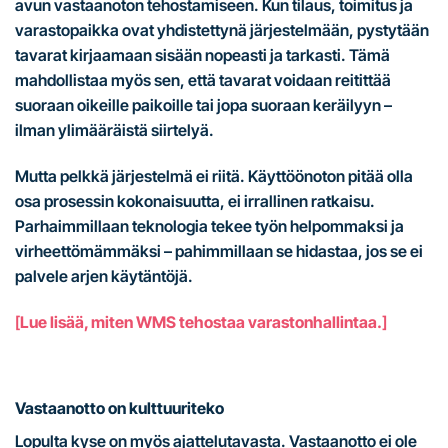
avun vastaanoton tehostamiseen. Kun tilaus, toimitus ja
varastopaikka ovat yhdistettynä järjestelmään, pystytään
tavarat kirjaamaan sisään nopeasti ja tarkasti. Tämä
mahdollistaa myös sen, että tavarat voidaan reitittää
suoraan oikeille paikoille tai jopa suoraan keräilyyn –
ilman ylimääräistä siirtelyä.
Mutta pelkkä järjestelmä ei riitä. Käyttöönoton pitää olla
osa prosessin kokonaisuutta, ei irrallinen ratkaisu.
Parhaimmillaan teknologia tekee työn helpommaksi ja
virheettömämmäksi – pahimmillaan se hidastaa, jos se ei
palvele arjen käytäntöjä.
[
Lue lisää, miten WMS tehostaa varastonhallintaa.
]
Vastaanotto on kulttuuriteko
Lopulta kyse on myös ajattelutavasta. Vastaanotto ei ole