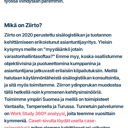
työssä viihdytään paremmin.
Mikä on Ziirto?
Ziirto on 2020 perustettu sisälogistiikan ja tuotannon
kehittämiseen erikoistunut asiantuntijayritys. Yleisin
kysymys meille on ”myydäänkö jotain
varastonhallintasoftaa?” Emme myy, koska osallistumme
objektiivisina ja puolueettomina kumppanina ja
asiantuntijana jatkuvasti erilaisiin kilpailutuksiin. Meiltä
halutaan käytännönläheistä sisälogistiikan konsultointia,
ja sitä myös toimitamme. Ziirron ydinporukan muodostaa
tällä hetkellä noin kymmenen kehitysinsinööriä.
Toimimme ympäri Suomea ja meillä on toimipisteet
Vantaalla, Tampereella ja Turussa. Tunnetuin palvelumme
on
Work Study 360® analyysi
, joita teemme vuosittain
kymmeniä.
Caset-sivulta löydät useita case-
esimerkkejä
miten olemme kehittäneet eri yritysten