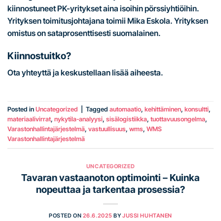
kiinnostuneet PK-yritykset aina isoihin pörssiyhtiöihin.
Yrityksen toimitusjohtajana toimii Mika Eskola. Yrityksen
omistus on sataprosenttisesti suomalainen.
Kiinnostuitko?
Ota yhteyttä ja keskustellaan lisää aiheesta.
Posted in
Uncategorized
|
Tagged
automaatio
,
kehittäminen
,
konsultti
,
materiaalivirrat
,
nykytila-analyysi
,
sisälogistiikka
,
tuottavuusongelma
,
Varastonhallintajärjestelmä
,
vastuullisuus
,
wms
,
WMS
Varastonhallintajärjestelmä
UNCATEGORIZED
Tavaran vastaanoton optimointi – Kuinka
nopeuttaa ja tarkentaa prosessia?
POSTED ON
26.6.2025
BY
JUSSI HUHTANEN