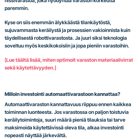
hissivarastoa, joka hyödyntää varaston korkeutta
paremmin.
Kyse on siis enemmän älykkäästä tilankäytöstä,
sujuvammasta keräilystä ja prosessien vakioinnista kuin
täydellisestä robottivarastosta. Ja juuri siksi teknologia
soveltuu myös keskikokoisiin ja jopa pieniin varastoihin.
[
Lue täältä lisää, miten optimoit varaston materiaalivirrat
sekä käytettävyyden.
]
Milloin investointi automaattivarastoon kannattaa?
Automaattivaraston kannattavuus riippuu ennen kaikkea
toiminnan luonteesta. Jos varastossa on paljon toistuvia
keräilytoimintoja, suuri määrä pieniä tilauksia tai tarve
maksimoida käytettävissä oleva tila, alkaa investointi
nopeasti näyttää järkevältä.