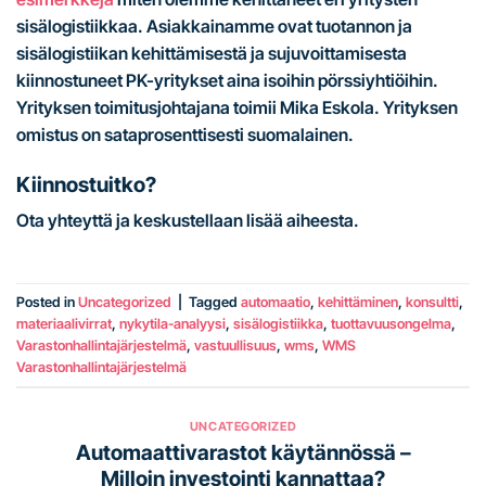
sisälogistiikkaa. Asiakkainamme ovat tuotannon ja
sisälogistiikan kehittämisestä ja sujuvoittamisesta
kiinnostuneet PK-yritykset aina isoihin pörssiyhtiöihin.
Yrityksen toimitusjohtajana toimii Mika Eskola. Yrityksen
omistus on sataprosenttisesti suomalainen.
Kiinnostuitko?
Ota yhteyttä ja keskustellaan lisää aiheesta.
Posted in
Uncategorized
|
Tagged
automaatio
,
kehittäminen
,
konsultti
,
materiaalivirrat
,
nykytila-analyysi
,
sisälogistiikka
,
tuottavuusongelma
,
Varastonhallintajärjestelmä
,
vastuullisuus
,
wms
,
WMS
Varastonhallintajärjestelmä
UNCATEGORIZED
Automaattivarastot käytännössä –
Milloin investointi kannattaa?