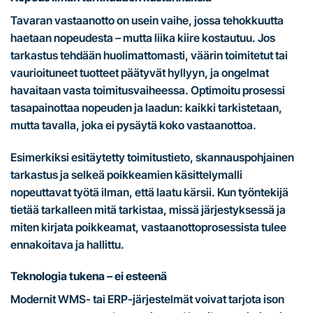
Tavaran vastaanotto on usein vaihe, jossa tehokkuutta
haetaan nopeudesta – mutta liika kiire kostautuu. Jos
tarkastus tehdään huolimattomasti, väärin toimitetut tai
vaurioituneet tuotteet päätyvät hyllyyn, ja ongelmat
havaitaan vasta toimitusvaiheessa. Optimoitu prosessi
tasapainottaa nopeuden ja laadun: kaikki tarkistetaan,
mutta tavalla, joka ei pysäytä koko vastaanottoa.
Esimerkiksi esitäytetty toimitustieto, skannauspohjainen
tarkastus ja selkeä poikkeamien käsittelymalli
nopeuttavat työtä ilman, että laatu kärsii. Kun työntekijä
tietää tarkalleen mitä tarkistaa, missä järjestyksessä ja
miten kirjata poikkeamat, vastaanottoprosessista tulee
ennakoitava ja hallittu.
Teknologia tukena – ei esteenä
Modernit WMS- tai ERP-järjestelmät voivat tarjota ison