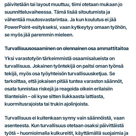
päivitetään tai layout muuttuu, tiimi otetaan mukaan jo
suunnitteluvaiheessa. Tämä lisää sitoutumista ja
vähentää muutosvastarintaa. Ja kun koulutus ei jää
PowerPoint-esitykseksi, vaan kytkeytyy omaan työhön,
se myös jää paremmin mieleen.
Turvallisuusosaaminen on olennainen osa ammattitaitoa
Yksi varastotyön tärkeimmistä osaamisalueista on
turvallisuus. Jokainen työntekijä on paitsi oman työnsä
tekijä, myös osa työyhteisön turvallisuusketjua. Se
tarkoittaa, että jokaisen pitää tuntea varaston säännöt,
osata tunnistaa riskejä ja reagoida oikein erilaisiin
tilanteisiin – oli kyse sitten liukkaasta lattiasta,
kuormitusrajoista tai trukin ajolinjoista.
Turvallisuus ei kuitenkaan synny vain säännöistä, vaan
asenteesta. Kun turvallisuus otetaan osaksi päivittäistä
työtä – huomioimalla kulkureitit, käyttämällä suojaimia ja