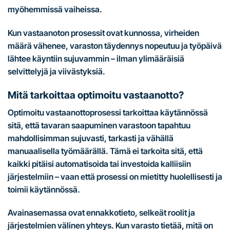
myöhemmissä vaiheissa.
Kun vastaanoton prosessit ovat kunnossa, virheiden
määrä vähenee, varaston täydennys nopeutuu ja työpäivä
lähtee käyntiin sujuvammin – ilman ylimääräisiä
selvittelyjä ja viivästyksiä.
Mitä tarkoittaa optimoitu vastaanotto?
Optimoitu vastaanottoprosessi tarkoittaa käytännössä
sitä, että tavaran saapuminen varastoon tapahtuu
mahdollisimman sujuvasti, tarkasti ja vähällä
manuaalisella työmäärällä. Tämä ei tarkoita sitä, että
kaikki pitäisi automatisoida tai investoida kalliisiin
järjestelmiin – vaan että prosessi on mietitty huolellisesti ja
toimii käytännössä.
Avainasemassa ovat ennakkotieto, selkeät roolit ja
järjestelmien välinen yhteys. Kun varasto tietää, mitä on