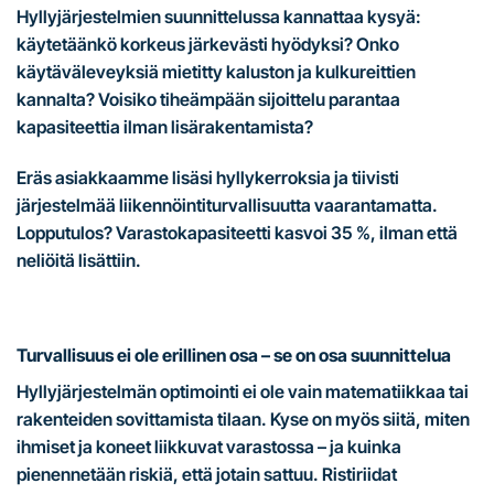
Hyllyjärjestelmien suunnittelussa kannattaa kysyä:
käytetäänkö korkeus järkevästi hyödyksi? Onko
käytäväleveyksiä mietitty kaluston ja kulkureittien
kannalta? Voisiko tiheämpään sijoittelu parantaa
kapasiteettia ilman lisärakentamista?
Eräs asiakkaamme lisäsi hyllykerroksia ja tiivisti
järjestelmää liikennöintiturvallisuutta vaarantamatta.
Lopputulos? Varastokapasiteetti kasvoi 35 %, ilman että
neliöitä lisättiin.
Turvallisuus ei ole erillinen osa – se on osa suunnittelua
Hyllyjärjestelmän optimointi ei ole vain matematiikkaa tai
rakenteiden sovittamista tilaan. Kyse on myös siitä, miten
ihmiset ja koneet liikkuvat varastossa – ja kuinka
pienennetään riskiä, että jotain sattuu. Ristiriidat