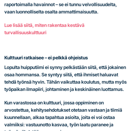
raportoimalla havainnot – se ei tunnu velvollisuudelta,
vaan luonnolliselta osalta ammattimaisuutta.
Lue lisää siitä, miten rakentaa kestävä
turvallisuuskulttuuri
Kulttuuri ratkaisee – ei pelkkä ohjeistus
Lopulta huipputiimi ei synny pelkästään siitä, että jokainen
osaa hommansa. Se syntyy siitä, että ihmiset haluavat
tehdä työnsä hyvin. Tähän vaikuttaa koulutus, mutta myös
työpaikan ilmapiiri, johtaminen ja keskinäinen luottamus.
Kun varastossa on kulttuuri, jossa oppiminen on
arvostettua, kehitysehdotukset otetaan vastaan ja tiimiä
kuunnellaan, alkaa tapahtua asioita, joita ei voi ostaa
valmiiksi: vastuunotto kasvaa, työn laatu paranee ja