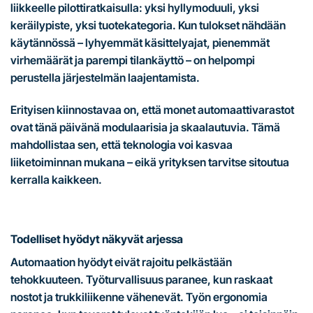
liikkeelle pilottiratkaisulla: yksi hyllymoduuli, yksi
keräilypiste, yksi tuotekategoria. Kun tulokset nähdään
käytännössä – lyhyemmät käsittelyajat, pienemmät
virhemäärät ja parempi tilankäyttö – on helpompi
perustella järjestelmän laajentamista.
Erityisen kiinnostavaa on, että monet automaattivarastot
ovat tänä päivänä modulaarisia ja skaalautuvia. Tämä
mahdollistaa sen, että teknologia voi kasvaa
liiketoiminnan mukana – eikä yrityksen tarvitse sitoutua
kerralla kaikkeen.
Todelliset hyödyt näkyvät arjessa
Automaation hyödyt eivät rajoitu pelkästään
tehokkuuteen. Työturvallisuus paranee, kun raskaat
nostot ja trukkiliikenne vähenevät. Työn ergonomia