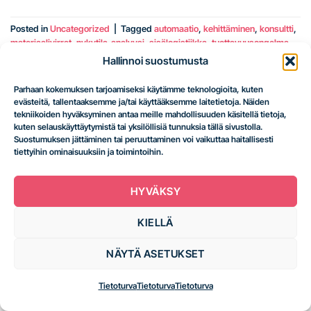
Posted in
Uncategorized
|
Tagged
automaatio
,
kehittäminen
,
konsultti
,
materiaalivirrat
,
nykytila-analyysi
,
sisälogistiikka
,
tuottavuusongelma
,
Varastonhallintajärjestelmä
,
vastuullisuus
,
wms
,
WMS
Hallinnoi suostumusta
Varastonhallintajärjestelmä
Parhaan kokemuksen tarjoamiseksi käytämme teknologioita, kuten
evästeitä, tallentaaksemme ja/tai käyttääksemme laitetietoja. Näiden
UNCATEGORIZED
tekniikoiden hyväksyminen antaa meille mahdollisuuden käsitellä tietoja,
WMS-järjestelmän käyttöönotto –
kuten selauskäyttäytymistä tai yksilöllisiä tunnuksia tällä sivustolla.
Askeleet onnistuneeseen
Suostumuksen jättäminen tai peruuttaminen voi vaikuttaa haitallisesti
tiettyihin ominaisuuksiin ja toimintoihin.
implementointiin
HYVÄKSY
POSTED ON
10.6.2025
BY
JUSSI HUHTANEN
KIELLÄ
10
kesä
NÄYTÄ ASETUKSET
WMS-järjestelmä ei ole taikatemppu, mutta se voi tehdä
ihmeitä varastonhallinnan tehokkuudelle. Kun
Tietoturva
Tietoturva
Tietoturva
käyttöönotto tehdään oikein, järjestelmä ei vain seuraa
varastopaikkoja – se ohjaa, optimoi ja auttaa tekemään