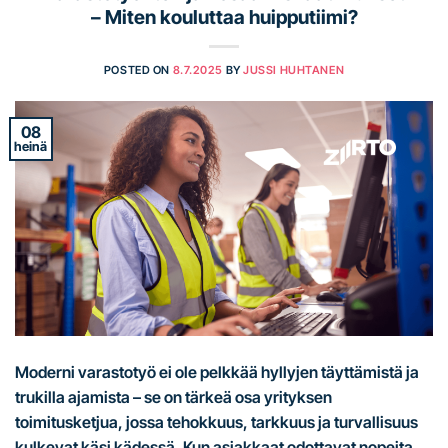
– Miten kouluttaa huipputiimi?
POSTED ON
8.7.2025
BY
JUSSI HUHTANEN
08
heinä
Moderni varastotyö ei ole pelkkää hyllyjen täyttämistä ja
trukilla ajamista – se on tärkeä osa yrityksen
toimitusketjua, jossa tehokkuus, tarkkuus ja turvallisuus
kulkevat käsi kädessä. Kun asiakkaat odottavat nopeita