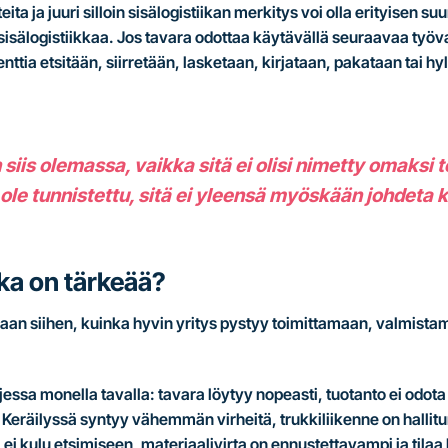
eita ja juuri silloin sisälogistiikan merkitys voi olla erityisen su
 sisälogistiikkaa. Jos tavara odottaa käytävällä seuraavaa työva
ttia etsitään, siirretään, lasketaan, kirjataan, pakataan tai hy
 siis olemassa, vaikka sitä ei olisi nimetty omaksi 
i ole tunnistettu, sitä ei yleensä myöskään johdeta 
kka on tärkeää?
oraan siihen, kuinka hyvin yritys pystyy toimittamaan, valmist
jessa monella tavalla: tavara löytyy nopeasti, tuotanto ei odota
Keräilyssä syntyy vähemmän virheitä, trukkiliikenne on hallit
 ei kulu etsimiseen, materiaalivirta on ennustettavampi ja til