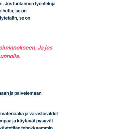
uri. Jos tuotannon työntekijä
ihetta, se on
llytetään, se on
toiminnokseen. Ja jos
kunnolla.
amaan ja palvelemaan
 materiaalia ja varastosaldot
umpaa ja käytävät pysyvät
aa käytetään tehokkaammin.