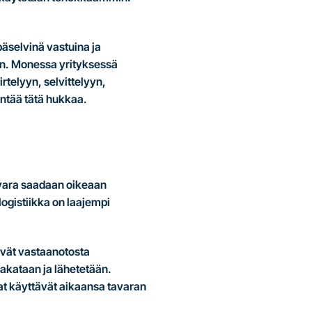
päselvinä vastuina ja
oin. Monessa yrityksessä
rtelyyn, selvittelyyn,
entää tätä hukkaa.
tavara saadaan oikeaan
logistiikka on laajempi
tyvät vastaanotosta
pakataan ja lähetetään.
jat käyttävät aikaansa tavaran