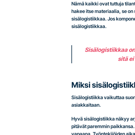
Nämä kaikki ovat tuttuja tilant
hakee itse materiaalia, se on
sisälogistiikkaa. Jos komponen
sisälogistiikkaa.
Sisälogistiikkaa on
sitä e
Miksi sisälogistii
Sisälogistiikka vaikuttaa su
asiakkaitaan.
Hyvä sisälogistiikka näkyy ar
pitävät paremmin paikkansa. 
vapaana. Työntekijöiden aika