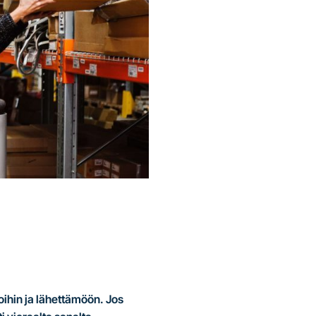
oihin ja lähettämöön. Jos