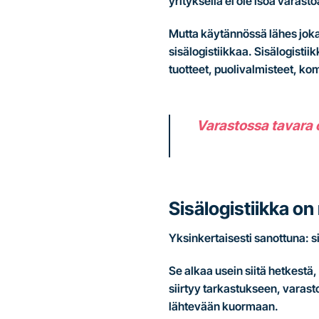
yrityksellä ei ole isoa varast
Mutta käytännössä lähes joka
sisälogistiikkaa. Sisälogistiik
tuotteet, puolivalmisteet, kom
Varastossa tavara o
Sisälogistiikka on 
Yksinkertaisesti sanottuna: si
Se alkaa usein siitä hetkestä
siirtyy tarkastukseen, varas
lähtevään kuormaan.