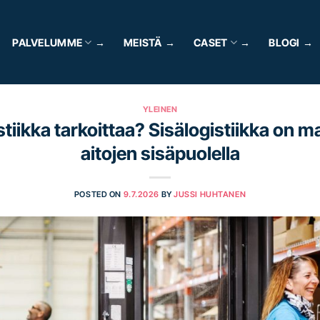
PALVELUMME
MEISTÄ
CASET
BLOGI
YLEINEN
stiikka tarkoittaa? Sisälogistiikka on ma
aitojen sisäpuolella
POSTED ON
9.7.2026
BY
JUSSI HUHTANEN