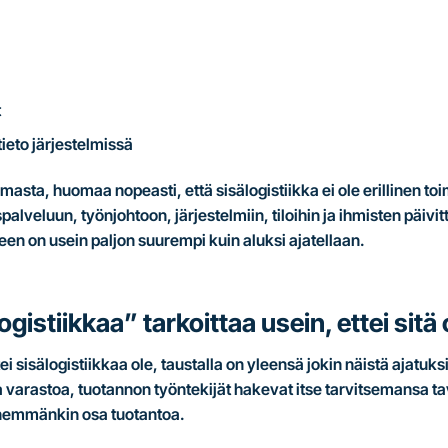
t
 tieto järjestelmissä
asta, huomaa nopeasti, että sisälogistiikka ei ole erillinen toim
alveluun, työnjohtoon, järjestelmiin, tiloihin ja ihmisten päivi
en on usein paljon suurempi kuin aluksi ajatellaan.
logistiikkaa” tarkoittaa usein, ettei sitä
 sisälogistiikkaa ole, taustalla on yleensä jokin näistä ajatuksist
a varastoa, tuotannon työntekijät hakevat itse tarvitsemansa tav
 enemmänkin osa tuotantoa.