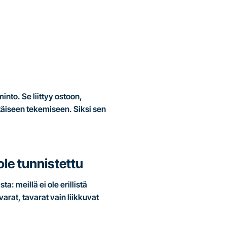
into. Se liittyy ostoon,
ttäiseen tekemiseen. Siksi sen
 ole tunnistettu
a: meillä ei ole erillistä
arat, tavarat vain liikkuvat