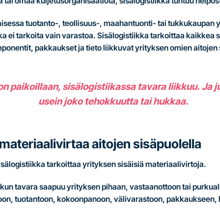
oa tai omaa kuljetusorganisaatiota, sisälogistiikka tuntuu helpost
isessa tuotanto-, teollisuus-, maahantuonti- tai tukkukaupan 
ka ei tarkoita vain varastoa. Sisälogistiikka tarkoittaa kaikkea s
ponentit, pakkaukset ja tieto liikkuvat yrityksen omien aitojen 
n paikoillaan, sisälogistiikassa tavara liikkuu.
Ja j
usein joko tehokkuutta tai hukkaa.
materiaalivirtaa aitojen sisäpuolella
sälogistiikka tarkoittaa yrityksen sisäisiä materiaalivirtoja.
, kun tavara saapuu yrityksen pihaan, vastaanottoon tai purkual
toon, tuotantoon, kokoonpanoon, välivarastoon, pakkaukseen, 