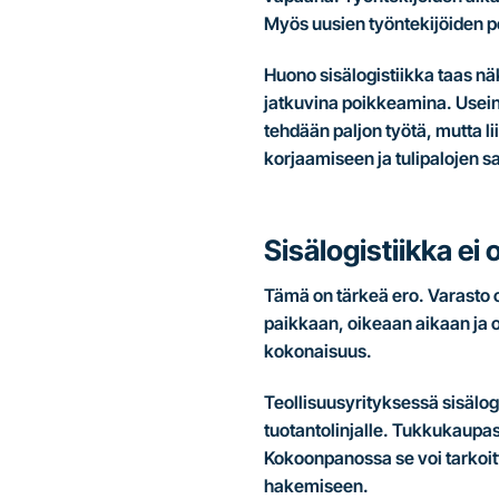
Myös uusien työntekijöiden p
Huono sisälogistiikka taas nä
jatkuvina poikkeamina. Usein 
tehdään paljon työtä, mutta li
korjaamiseen ja tulipalojen 
Sisälogistiikka ei
Tämä on tärkeä ero. Varasto o
paikkaan, oikeaan aikaan ja oi
kokonaisuus.
Teollisuusyrityksessä sisälog
tuotantolinjalle. Tukkukaupass
Kokoonpanossa se voi tarkoitt
hakemiseen.