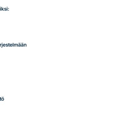
iksi:
ärjestelmään
tö