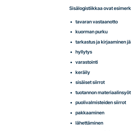
Sisälogistiikkaa ovat esimerk
tavaran vastaanotto
kuorman purku
tarkastus ja kirjaaminen j
hyllytys
varastointi
keräily
sisäiset siirrot
tuotannon materiaalinsyöt
puolivalmisteiden siirrot
pakkaaminen
lähettäminen