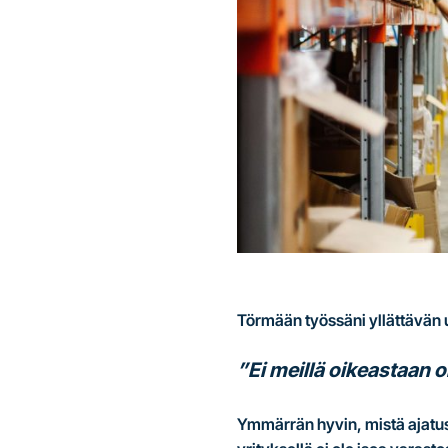
Törmään työssäni yllättävän
”Ei meillä oikeastaan o
Ymmärrän hyvin, mistä ajatus 