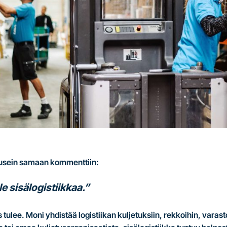
 usein samaan kommenttiin:
le sisälogistiikkaa.”
tulee. Moni yhdistää logistiikan kuljetuksiin, rekkoihin, varast