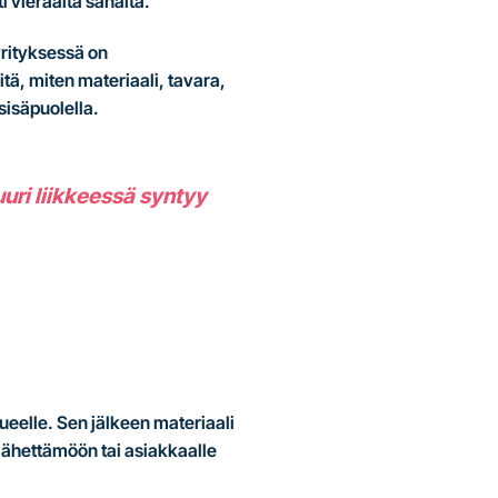
i vieraalta sanalta.
yrityksessä on
itä, miten materiaali, tavara,
sisäpuolella.
uuri liikkeessä syntyy
ueelle. Sen jälkeen materiaali
lähettämöön tai asiakkaalle