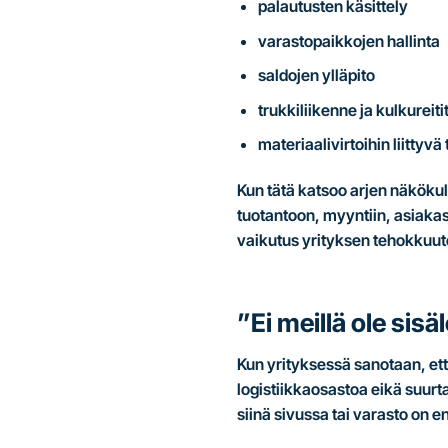
palautusten käsittely
varastopaikkojen hallinta
saldojen ylläpito
trukkiliikenne ja kulkureiti
materiaalivirtoihin liittyvä
Kun tätä katsoo arjen näkökulm
tuotantoon, myyntiin, asiakasp
vaikutus yrityksen tehokkuute
”Ei meillä ole sisä
Kun yrityksessä sanotaan, ettei
logistiikkaosastoa eikä suurt
siinä sivussa tai varasto on