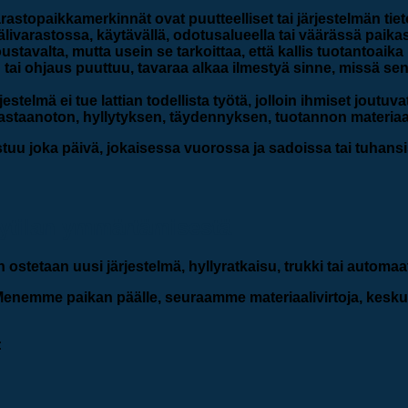
rastopaikkamerkinnät ovat puutteelliset tai järjestelmän tieto
älivarastossa, käytävällä, odotusalueella tai väärässä paika
stavalta, mutta usein se tarkoittaa, että kallis tuotantoaik
tai ohjaus puuttuu, tavaraa alkaa ilmestyä sinne, missä sen 
jestelmä ei tue lattian todellista työtä, jolloin ihmiset joutuva
astaanoton, hyllytyksen, täydennyksen, tuotannon materiaal
istuu joka päivä, jokaisessa vuorossa ja sadoissa tai tuhan
kytilan ymmärtämisestä
 ostetaan uusi järjestelmä, hyllyratkaisu, trukki tai automaa
. Menemme paikan päälle, seuraamme materiaalivirtoja, kes
: