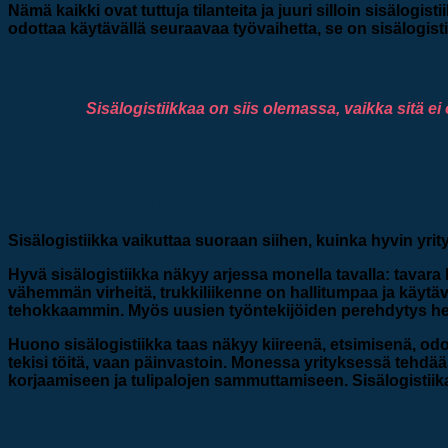
Nämä kaikki ovat tuttuja tilanteita ja juuri silloin sisälogis
odottaa käytävällä seuraavaa työvaihetta, se on sisälogistii
Sisälogistiikkaa on siis olemassa, vaikka sitä ei
Miksi sisälogistiikka on tärkeää?
Sisälogistiikka vaikuttaa suoraan siihen, kuinka hyvin yr
Hyvä sisälogistiikka näkyy arjessa monella tavalla: tavara
vähemmän virheitä, trukkiliikenne on hallitumpaa ja käytäv
tehokkaammin. Myös uusien työntekijöiden perehdytys he
Huono sisälogistiikka taas näkyy kiireenä, etsimisenä, odot
tekisi töitä, vaan päinvastoin. Monessa yrityksessä tehdään
korjaamiseen ja tulipalojen sammuttamiseen. Sisälogistiik