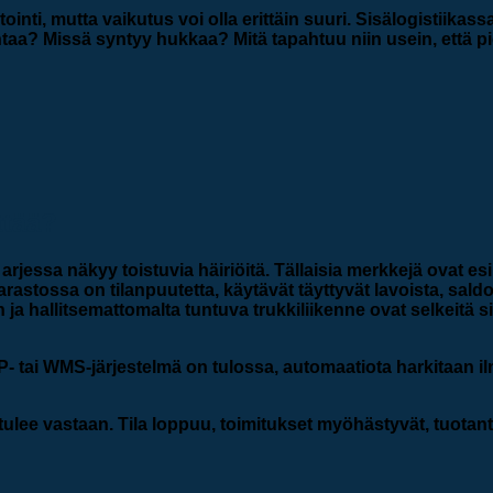
nti, mutta vaikutus voi olla erittäin suuri. Sisälogistiikassa
taa? Missä syntyy hukkaa? Mitä tapahtuu niin usein, että p
ttää?
 arjessa näkyy toistuvia häiriöitä. Tällaisia merkkejä ovat es
 varastossa on tilanpuutetta, käytävät täyttyvät lavoista, sald
 hallitsemattomalta tuntuva trukkiliikenne ovat selkeitä si
P- tai WMS-järjestelmä on tulossa, automaatiota harkitaan 
tulee vastaan. Tila loppuu, toimitukset myöhästyvät, tuotant