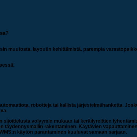
ssa?
in muutosta, layoutin kehittämistä, parempia varastopaikkoj
ksessä.
rkoita isoa investointia
 automaatiota, robotteja tai kallista järjestelmähanketta. Jos
ea.
 sijoittelusta volyymin mukaan tai keräilyreittien lyhentämis
on täydennysmallin rakentaminen. Käytävien vapauttaminen 
ai WMS:n käytön parantaminen kuuluvat samaan sarjaan.