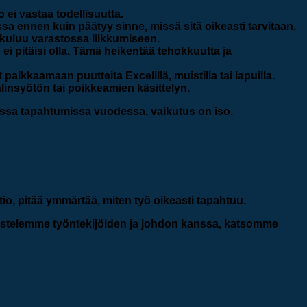
 ei vastaa todellisuutta.
ssa ennen kuin päätyy sinne, missä sitä oikeasti tarvitaan.
a kuluu varastossa liikkumiseen.
ei pitäisi olla. Tämä heikentää tehokkuutta ja
t paikkaamaan puutteita Excelillä, muistilla tai lapuilla.
insyötön tai poikkeamien käsittelyn.
sissa tapahtumissa vuodessa, vaikutus on iso.
tio, pitää ymmärtää, miten työ oikeasti tapahtuu.
kustelemme työntekijöiden ja johdon kanssa, katsomme