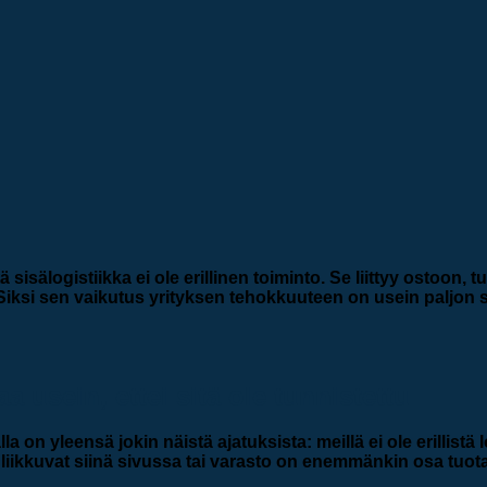
isälogistiikka ei ole erillinen toiminto. Se liittyy ostoon,
n. Siksi sen vaikutus yrityksen tehokkuuteen on usein paljon 
aa usein, ettei sitä ole tunnistettu
lla on yleensä jokin näistä ajatuksista: meillä ei ole erillis
n liikkuvat siinä sivussa tai varasto on enemmänkin osa tuot