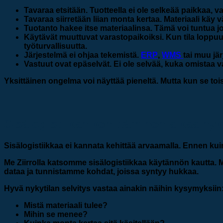
Tavaraa etsitään.
Tuotteella ei ole selkeää paikkaa, va
Tavaraa siirretään liian monta kertaa.
Materiaali käy v
Tuotanto hakee itse materiaalinsa.
Tämä voi tuntua jou
Käytävät muuttuvat varastopaikoiksi.
Kun tila loppuu 
työturvallisuutta.
Järjestelmä ei ohjaa tekemistä.
ERP
,
WMS
tai muu jär
Vastuut ovat epäselvät.
Ei ole selvää, kuka omistaa v
Yksittäinen ongelma voi näyttää pieneltä. Mutta kun se to
Sisälogistiikan kehittäminen alkaa ny
Sisälogistiikkaa ei kannata kehittää arvaamalla. Ennen kuin
Me Ziirrolla katsomme sisälogistiikkaa käytännön kautta
dataa ja tunnistamme kohdat, joissa syntyy hukkaa.
Hyvä nykytilan selvitys vastaa ainakin näihin kysymyksiin
Mistä materiaali tulee?
Mihin se menee?