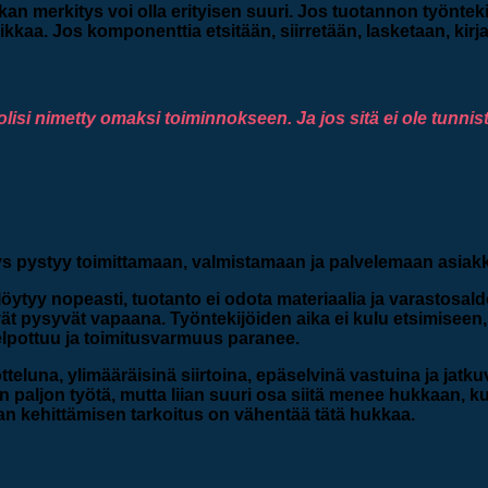
tiikan merkitys voi olla erityisen suuri. Jos tuotannon työntek
kkaa. Jos komponenttia etsitään, siirretään, lasketaan, kirja
 olisi nimetty omaksi toiminnokseen. Ja jos sitä ei ole tunni
itys pystyy toimittamaan, valmistamaan ja palvelemaan asiakk
 löytyy nopeasti, tuotanto ei odota materiaalia ja varastosa
ät pysyvät vapaana. Työntekijöiden aika ei kulu etsimiseen, 
lpottuu ja toimitusvarmuus paranee.
teluna, ylimääräisinä siirtoina, epäselvinä vastuina ja jatk
 paljon työtä, mutta liian suuri osa siitä menee hukkaan, kut
an kehittämisen tarkoitus on vähentää tätä hukkaa.