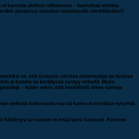
 ei kannata aloittaa ratkaisusta – kannattaa aloittaa
ienikin parannus muuttuu vuositasolla merkittäväksi?
imerkiksi se, että tuotanto odottaa materiaaleja tai tavaraa
oihin ei luoteta tai keräilyssä syntyy virheitä. Myös
gnaaleja – kuten sekin, että henkilöstö tekee samoja
ilman selkeää kokonaiskuvaa tai kasvu kuormittaa nykyistä
o häiriintyy tai varasto ei enää taivu kasvuun. Parempi