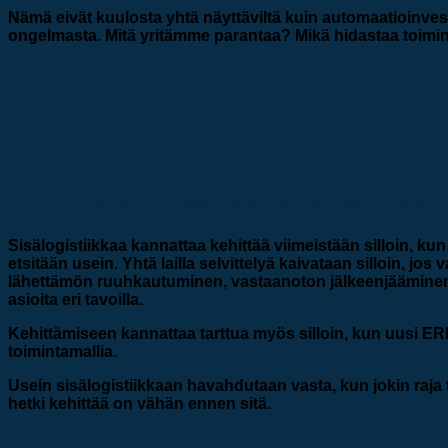
Nämä eivät kuulosta yhtä näyttäviltä kuin automaatioinvestoi
ongelmasta. Mitä yritämme parantaa? Mikä hidastaa toimin
Milloin sisälogistiikkaa kannattaa kehi
Sisälogistiikkaa kannattaa kehittää viimeistään silloin, kun
etsitään usein. Yhtä lailla selvittelyä kaivataan silloin, jos
lähettämön ruuhkautuminen, vastaanoton jälkeenjääminen ja
asioita eri tavoilla.
Kehittämiseen kannattaa tarttua myös silloin, kun uusi ER
toimintamallia.
Usein sisälogistiikkaan havahdutaan vasta, kun jokin raja 
hetki kehittää on vähän ennen sitä.