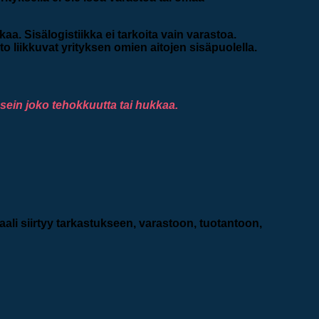
a. Sisälogistiikka ei tarkoita vain varastoa.
eto liikkuvat yrityksen omien aitojen sisäpuolella.
usein joko tehokkuutta tai hukkaa.
aali siirtyy tarkastukseen, varastoon, tuotantoon,