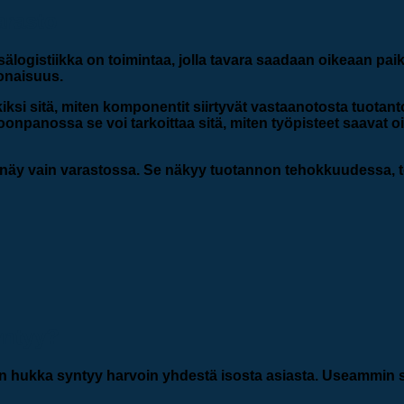
arasto
älogistiikka on toimintaa, jolla tavara saadaan oikeaan paikk
konaisuus.
iksi sitä, miten komponentit siirtyvät vastaanotosta tuotanto
oonpanossa se voi tarkoittaa sitä, miten työpisteet saavat oi
tä näy vain varastossa. Se näkyy tuotannon tehokkuudessa, 
yntyy?
iikan hukka syntyy harvoin yhdestä isosta asiasta. Useammi