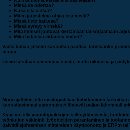
Kuinka monta kertaa sitä käsitellään?
Missä se odottaa?
Kuka sitä siirtää?
Miten järjestelmä ohjaa tekemistä?
Missä tieto katkeaa?
Missä syntyy virheitä?
Mitä ihmiset joutuvat kiertämään tai korjaamaan arje
Mikä hidastaa virtausta eniten?
Vasta tämän jälkeen kannattaa päättää, tarvitaanko prosess
muuta.
Usein tarvitaan useampaa näistä, mutta oikeassa järjesty
Sisälogistiikan kehittäminen ei aina ta
Moni ajattelee, että sisälogistiikan kehittäminen tarkoittaa
kannattavimmat parannukset löytyvät paljon lähempää ark
Kyse voi olla varastopaikkojen selkeyttämisestä, tuotteiden
työnkulun vakiointi, työohjeiden parantaminen ja tuotann
päivittäisjohtamisen mittareiden käyttöönotto ja ERP:n t