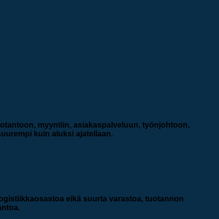
 tuotantoon, myyntiin, asiakaspalveluun, työnjohtoon,
suurempi kuin aluksi ajatellaan.
tä logistiikkaosastoa eikä suurta varastoa, tuotannon
antoa.