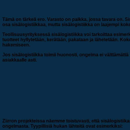
Sisälogistiikka ei ole sama asia kuin v
Tämä on tärkeä ero. Varasto on paikka, jossa tavara on. Sis
osa sisälogistiikkaa, mutta sisälogistiikka on laajempi ko
Teollisuusyrityksessä sisälogistiikka voi tarkoittaa esimerk
tuotteet hyllytetään, kerätään, pakataan ja lähetetään. Kok
hakemiseen.
Jos sisälogistiikka toimii huonosti, ongelma ei välttämät
asiakkaalle asti.
Missä sisälogistiikan hukka yleensä s
Ziirron projekteissa näemme toistuvasti, että sisälogist
ongelmasta. Tyypillisiä hukan lähteitä ovat esimerkiksi: