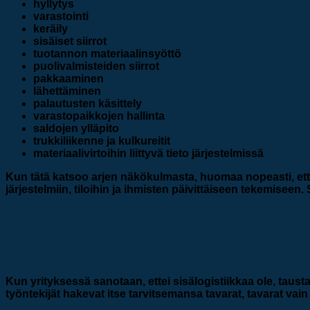
hyllytys
varastointi
keräily
sisäiset siirrot
tuotannon materiaalinsyöttö
puolivalmisteiden siirrot
pakkaaminen
lähettäminen
palautusten käsittely
varastopaikkojen hallinta
saldojen ylläpito
trukkiliikenne ja kulkureitit
materiaalivirtoihin liittyvä tieto järjestelmissä
Kun tätä katsoo arjen näkökulmasta, huomaa nopeasti, että s
järjestelmiin, tiloihin ja ihmisten päivittäiseen tekemisee
”Ei meillä ole sisälogistiikkaa” tarkoitt
Kun yrityksessä sanotaan, ettei sisälogistiikkaa ole, tausta
työntekijät hakevat itse tarvitsemansa tavarat, tavarat vai