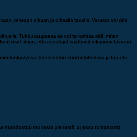
aan, oikeaan aikaan ja oikealla tavalla. Varasto voi olla
linjalle. Tukkukaupassa se voi tarkoittaa sitä, miten
keat osat ilman, että asentajat käyttävät aikaansa tavaran
toimituskyvyssä, henkilöstön kuormituksessa ja lopulta
n se muodostuu monesta pienestä, arjessa toistuvasta