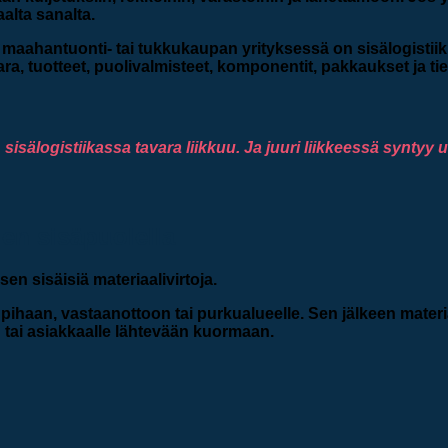
aalta sanalta.
maahantuonti- tai tukkukaupan yrityksessä on sisälogistiikka
vara, tuotteet, puolivalmisteet, komponentit, pakkaukset ja ti
sisälogistiikassa tavara liikkuu.
Ja juuri liikkeessä syntyy 
jen sisäpuolella
sen sisäisiä materiaalivirtoja.
 pihaan, vastaanottoon tai purkualueelle. Sen jälkeen materi
tai asiakkaalle lähtevään kuormaan.