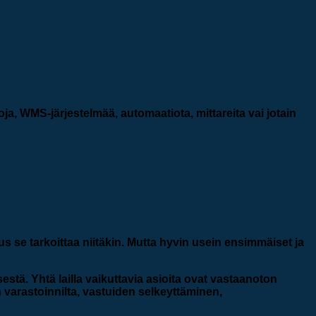
a, WMS-järjestelmää, automaatiota, mittareita vai jotain
kus se tarkoittaa niitäkin. Mutta hyvin usein ensimmäiset ja
estä. Yhtä lailla vaikuttavia asioita ovat vastaanoton
varastoinnilta, vastuiden selkeyttäminen,