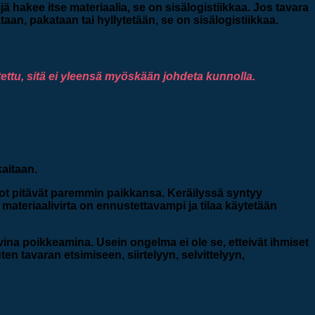
ijä hakee itse materiaalia, se on sisälogistiikkaa. Jos tavara
taan, pakataan tai hyllytetään, se on sisälogistiikkaa.
stettu, sitä ei yleensä myöskään johdeta kunnolla.
aitaan.
ldot pitävät paremmin paikkansa. Keräilyssä syntyy
materiaalivirta on ennustettavampi ja tilaa käytetään
uvina poikkeamina. Usein ongelma ei ole se, etteivät ihmiset
en tavaran etsimiseen, siirtelyyn, selvittelyyn,